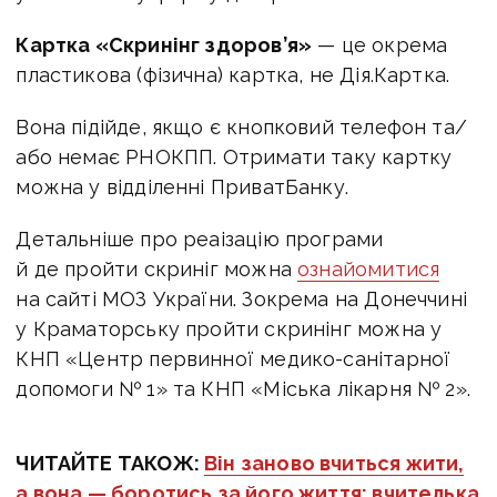
Картка «Скринінг здоров’я»
— це окрема
пластикова (фізична) картка, не Дія.Картка.
Вона підійде, якщо є кнопковий телефон та/
або немає РНОКПП. Отримати таку картку
можна у відділенні ПриватБанку.
Детальніше про реаізацію програми
й де пройти скриніг можна
ознайомитися
на сайті МОЗ України. Зокрема на Донеччині
у
Краматорську пройти скринінг можна у
КНП «Центр первинної медико-санітарної
допомоги № 1» та
КНП «Міська лікарня № 2».
ЧИТАЙТЕ ТАКОЖ:
Він заново вчиться жити,
а вона — боротись за його життя: вчителька