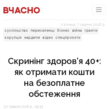
пʼятниця, 7 серпня 2026 р.
суспільство
переселенці
бізнес
війна
гранти
корупція
нардепи
відео
спецпроєкти
Скринінг здоров’я 40+:
як отримати кошти
на безоплатне
обстеження
30 травня 2026 р., 09:35