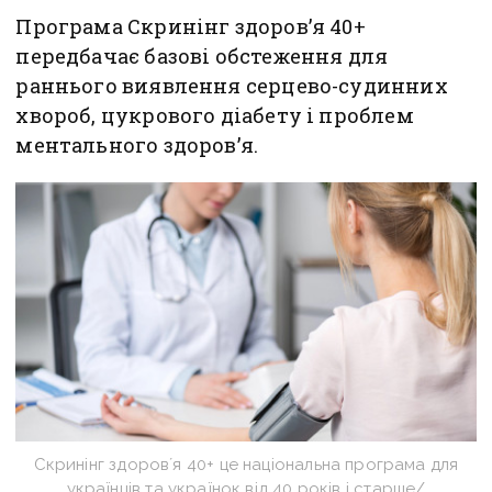
Програма Скринінг здоровʼя 40+
передбачає базові обстеження для
раннього виявлення серцево-судинних
хвороб, цукрового діабету і проблем
ментального здоров’я.
Скринінг здоровʼя 40+ це національна програма для
українців та українок від 40 років і старше/