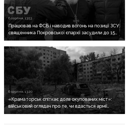
6 серпня, 13:53
Працював на ФСБ і наводив вогонь на позиції ЗСУ:
священника Покровської єпархії засудили до 15
років
6 серпня, 13:20
«Краматорськ спіткає доля окупованих міст»:
військовий оглядач про те, чи вдасться армії
рф захопити останню агломерацію Донеччини до
кінця 2026 року