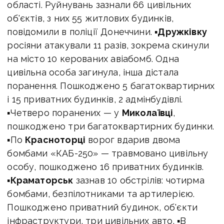
області. Руйнувань зазнали 66 цивільних
об'єктів, з них 55 житлових будинків,
повідомили в поліції Донеччини. ▪
Дружківку
росіяни атакували 11 разів, зокрема скинули
на місто 10 керованих авіабомб. Одна
цивільна особа загинула, інша дістала
поранення. Пошкоджено 5 багатоквартирних
і 15 приватних будинків, 2 адмінбудівлі.
▪Четверо поранених — у
Миколаївці
,
пошкоджено три багатоквартирних будинки.
▪По
Красноторці
ворог вдарив двома
бомбами «КАБ-250» — травмовано цивільну
особу, пошкоджено 16 приватних будинків.
▪
Краматорськ
зазнав 10 обстрілів: чотирма
бомбами, безпілотниками та артилерією.
Пошкоджено приватний будинок, об'єкти
інфраструктури, три цивільних авто. ▪В