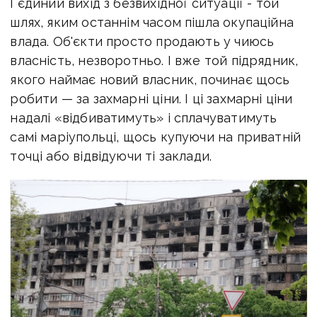
І єдиний вихід з безвихідної ситуації - той
шлях, яким останнім часом пішла окупаційна
влада. Об'єкти просто продають у чиюсь
власність, незворотньо. І вже той підрядник,
якого наймає новий власник, починає щось
робити — за захмарні ціни. І ці захмарні ціни
надалі «відбиватимуть» і сплачуватимуть
самі маріупольці, щось купуючи на приватній
точці або відвідуючи ті заклади.