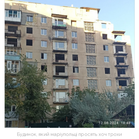
Будинок, який маріупольці просять хоч трохи