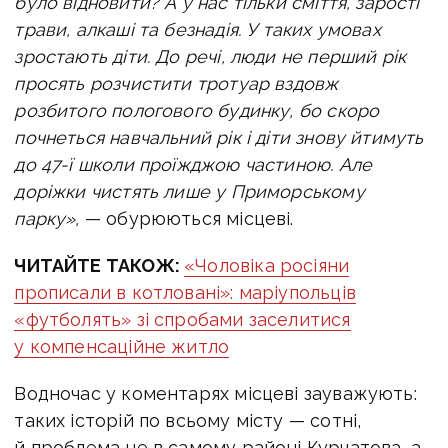
було відновити? А у нас тільки сміття, зарості
трави, алкаші та безнадія. У таких умовах
зростають діти. До речі, люди не перший рік
просять розчистити тротуар вздовж
розбитого пологового будинку, бо скоро
почнеться навчальний рік і діти знову йтимуть
до 47-ї школи проїжджою частиною. Але
доріжки чистять лише у Приморському
парку»,
— обурюються місцеві.
ЧИТАЙТЕ ТАКОЖ:
«Чоловіка росіяни
прописали в котловані»: маріупольців
«футболять» зі спробами заселитися
у компенсаційне житло
Водночас у коментарях місцеві зауважують:
таких історій по всьому місту — сотні,
й проблема не в самому районі Курчатова, а