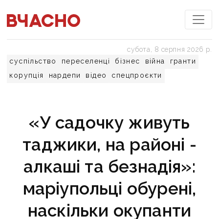
субота, 8 серпня 2026 р.
суспільство
переселенці
бізнес
війна
гранти
корупція
нардепи
відео
спецпроєкти
«У садочку живуть
таджики, на районі -
алкаші та безнадія»:
маріупольці обурені,
наскільки окупанти