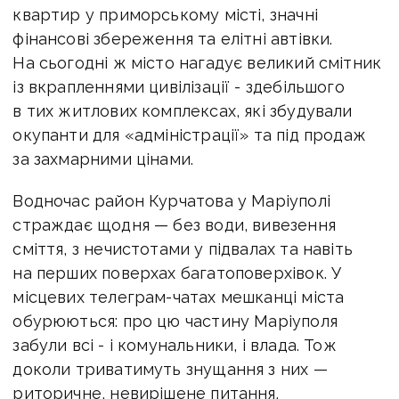
квартир у приморському місті, значні
фінансові збереження та елітні автівки.
На сьогодні ж місто нагадує великий смітник
із вкрапленнями цивілізації - здебільшого
в тих житлових комплексах, які збудували
окупанти для «адміністрації» та під продаж
за захмарними цінами.
Водночас район Курчатова у Маріуполі
страждає щодня — без води, вивезення
сміття, з нечистотами у підвалах та навіть
на перших поверхах багатоповерхівок. У
місцевих телеграм-чатах мешканці міста
обурюються: про цю частину Маріуполя
забули всі - і комунальники, і влада. Тож
доколи триватимуть знущання з них —
риторичне, невирішене питання.