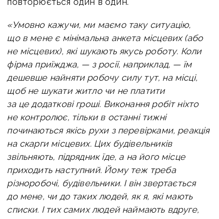
повторюється один в один.
«Умовно кажучи, ми маємо таку ситуацію,
що в мене є мінімальна анкета місцевих (або
не місцевих), які шукають якусь роботу. Коли
фірма приїжджа, — з росії, наприклад, — їм
дешевше найняти робочу силу тут, на місці,
щоб не шукати житло чи не платити
за це додаткові гроші. Виконання робіт ніхто
не контролює, тільки в останні тижні
починаються якісь рухи з перевірками, реакція
на скарги місцевих. Цих будівельників
звільняють, підрядник їде, а на його місце
приходить наступний. Йому теж треба
різноробочі, будівельники. І він звертається
до мене, чи до таких людей, як я, які мають
списки. І тих самих людей наймають вдруге,