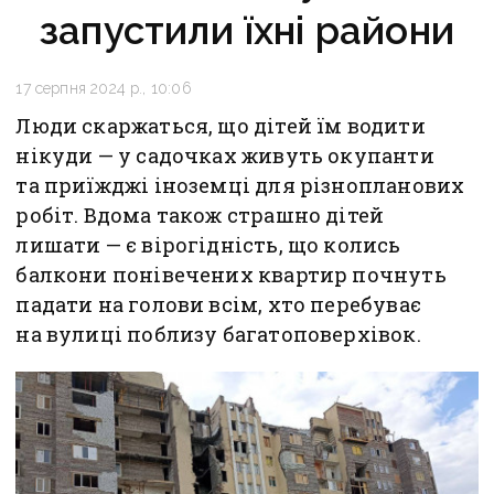
запустили їхні райони
17 серпня 2024 р., 10:06
Люди скаржаться, що дітей їм водити
нікуди — у садочках живуть окупанти
та приїжджі іноземці для різнопланових
робіт. Вдома також страшно дітей
лишати — є вірогідність, що колись
балкони понівечених квартир почнуть
падати на голови всім, хто перебуває
на вулиці поблизу багатоповерхівок.