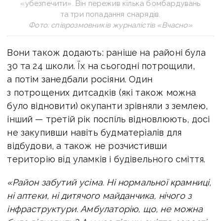
«убезпечити». Він пережив кілька бомбардувань
та три попадання снарядів.
Фото: співрозмовників журналістів «Вчасно»
Вони також додають: раніше на районі була
30 та 24 школи. Їх на сьогодні потрощили,
а потім занедбали росіяни. Один
з потрощених дитсадків (які також можна
було відновити) окупанти зрівняли з землею,
інший — третій рік поспіль відновлюють, досі
не закупивши навіть будматеріалів для
відбудови, а також не розчистивши
територію від уламків і будівельного сміття.
«Район забутий усіма. Ні нормальної крамниці,
ні аптеки, ні дитячого майданчика, нічого з
інфраструктури. Амбулаторію, що, не можна