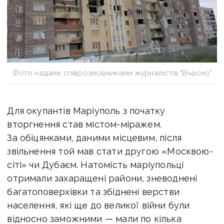
Фото надане співрозмовниками журналістів "Вчасно"
Для окупантів Маріуполь з початку
вторгнення став містом-міражем.
За обіцянками, даними місцевим, після
звільнення той мав стати другою «Москвою-
сіті» чи Дубаєм. Натомість маріупольці
отримали захаращені райони, зневоднені
багатоповерхівки та збіднені верстви
населення, які ще до великої війни були
відносно заможними — мали по кілька