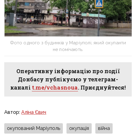
Фото одного з будинків у Маріуполі, який окупанти
не помічають.
Оперативну інформацію про події
Донбасу публікуємо у телеграм-
каналі
t.me/vchasnoua
. Приєднуйтеся!
Автор:
Аліна Євич
окупований Маріуполь
окупація
війна