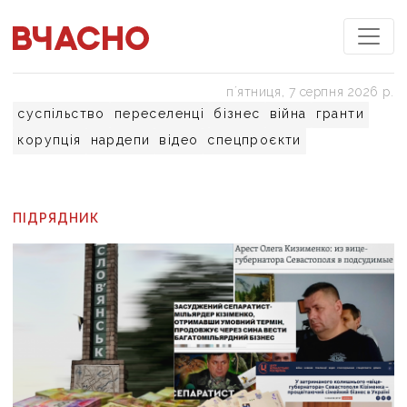
пʼятниця, 7 серпня 2026 р.
суспільство
переселенці
бізнес
війна
гранти
корупція
нардепи
відео
спецпроєкти
ПІДРЯДНИК