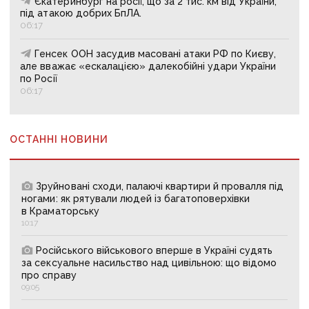
Єкатеринбург на росії, що за 2 тис. км від України,
під атакою добрих БпЛА.
06:17
Генсек ООН засудив масовані атаки РФ по Києву,
але вважає «ескалацією» далекобійні удари України
по Росії
06:17
ОСТАННІ НОВИНИ
Зруйновані сходи, палаючі квартири й провалля під
ногами: як рятували людей із багатоповерхівки
в Краматорську
10:17
Російського військового вперше в Україні судять
за сексуальне насильство над цивільною: що відомо
про справу
09:05