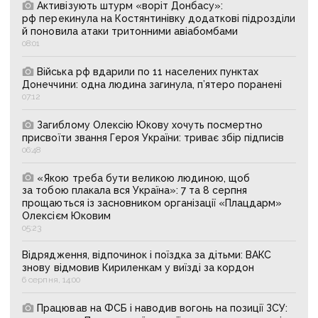
Активізують штурм «воріт Донбасу»:
рф перекинула на Костянтинівку додаткові підрозділи
й поновила атаки тритонними авіабомбами
08:01
Війська рф вдарили по 11 населених пунктах
Донеччини: одна людина загинула, п’ятеро поранені
07:12
Загиблому Олексію Юкову хочуть посмертно
присвоїти звання Героя України: триває збір підписів
06:48
«Якою треба бути великою людиною, щоб
за тобою плакала вся Україна»: 7 та 8 серпня
прощаються із засновником організації «Плацдарм»
Олексієм Юковим
05:23
Відрядження, відпочинок і поїздка за дітьми: ВАКС
знову відмовив Кириленкам у виїзді за кордон
6 серпня, 14:00
Працював на ФСБ і наводив вогонь на позиції ЗСУ: