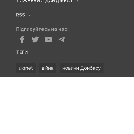
ТИЖНЕВИЙ ДАЙДЖЕСТ
RSS
Підписуйтесь на нас:
ТЕГИ
ukrnet
війна
новини Донбасу
Донецька область
Донбас
Донетчина
ЗСУ
Донбасс
російські окупанти
новости Донбасса
Покровськ