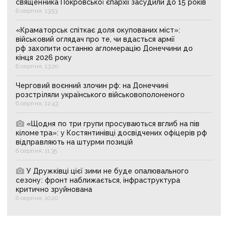
священника Покровської єпархії засудили до 15 років
6 серпня, 13:53
«Краматорськ спіткає доля окупованих міст»:
військовий оглядач про те, чи вдасться армії
рф захопити останню агломерацію Донеччини до
кінця 2026 року
6 серпня, 13:20
Черговий воєнний злочин рф: на Донеччині
розстріляли українського військовополоненого
6 серпня, 12:43
«Щодня по три групи просуваються вглиб на пів
кілометра»: у Костянтинівці досвідчених офіцерів рф
відправляють на штурми позицій
6 серпня, 11:35
У Дружківці цієї зими не буде опалювального
сезону: фронт наближається, інфраструктура
критично зруйнована
6 серпня, 10:20