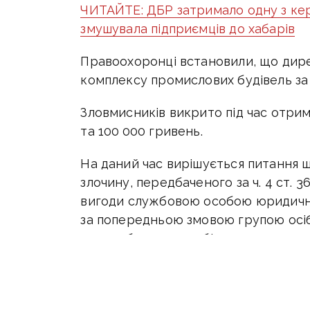
ЧИТАЙТЕ: ДБР затримало одну з кер
змушувала підприємців до хабарів
Правоохоронці встановили, що дир
комплексу промислових будівель за
Зловмисників викрито під час отри
та 100 000 гривень.
На даний час вирішується питання щ
злочину, передбаченого за ч. 4 ст.
вигоди службовою особою юридично
за попередньою змовою групою осіб
щодо обрання запобіжного заходу у 