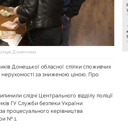
оліція Донеччини
иків Донецької обласної спілки споживчих
 нерухомості за зниженою ціною. Про
ипинили слідчі Центрального відділу поліції
иків ГУ Служби безпеки України
 за процесуального керівництва
ри № 1.