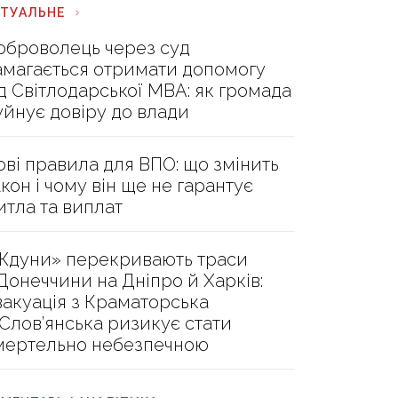
КТУАЛЬНЕ
оброволець через суд
амагається отримати допомогу
ід Світлодарської МВА: як громада
уйнує довіру до влади
ові правила для ВПО: що змінить
акон і чому він ще не гарантує
итла та виплат
Ждуни» перекривають траси
 Донеччини на Дніпро й Харків:
вакуація з Краматорська
 Слов’янська ризикує стати
мертельно небезпечною