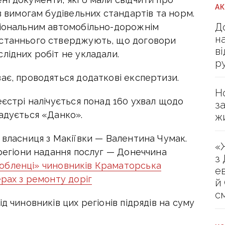
А
в вимогам будівельних стандартів та норм.
Д
ціональним автомобільно-дорожнім
н
останнього стверджують, що договори
в
лідних робіт не укладали.
р
ає, проводяться додаткові експертизи.
Н
еєстрі налічується понад 160 ухвал щодо
з
адується «Данко».
ж
 власниця з Макіївки — Валентина Чумак.
«
 регіони надання послуг — Донеччина
з
юбленці» чиновників Краматорська
е
ерах з ремонту доріг
й
с
д чиновників цих регіонів підрядів на суму