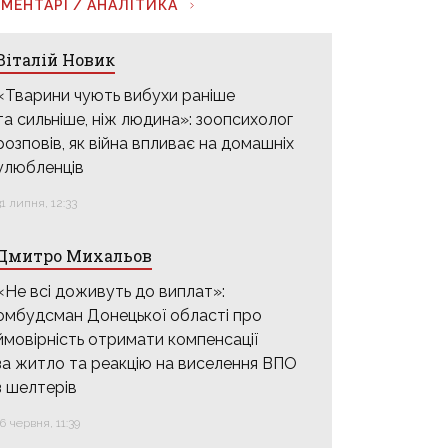
МЕНТАРІ / АНАЛІТИКА
Віталій Новик
«Тварини чують вибухи раніше
та сильніше, ніж людина»: зоопсихолог
розповів, як війна впливає на домашніх
улюбленців
31 липня, 12:33
Дмитро Михальов
«Не всі доживуть до виплат»:
омбудсман Донецької області про
ймовірність отримати компенсації
за житло та реакцію на виселення ВПО
з шелтерів
16 червня, 11:39