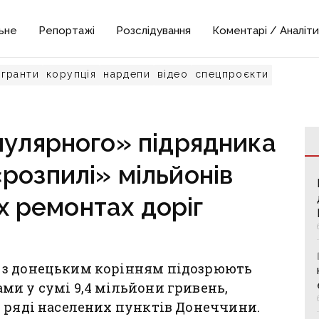
ьне
Репортажі
Розслідування
Коментарі / Аналіти
гранти
корупція
нардепи
відео
спецпроєкти
пулярного» підрядника
розпилі» мільйонів
х ремонтах доріг
 з донецьким корінням підозрюють
и у сумі 9,4 мільйони гривень,
в ряді населених пунктів Донеччини.