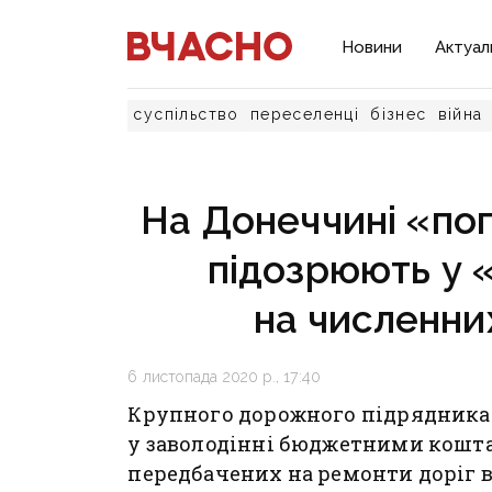
Новини
Актуал
суспільство
переселенці
бізнес
війна
На Донеччині «по
підозрюють у «
на численни
6 листопада 2020 р., 17:40
Крупного дорожного підрядника
у заволодінні бюджетними коштам
передбачених на ремонти доріг 