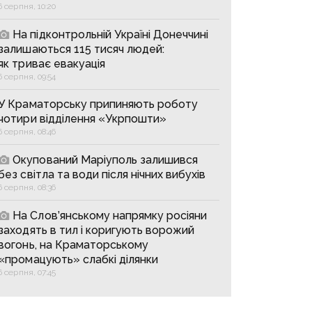
6 серпня, 10:20
На підконтрольній Україні Донеччині
залишаються 115 тисяч людей:
як триває евакуація
6 серпня, 09:54
У Краматорську припиняють роботу
чотири відділення «Укрпошти»
6 серпня, 08:46
Окупований Маріуполь залишився
без світла та води після нічних вибухів
6 серпня, 08:36
На Слов’янському напрямку росіяни
заходять в тил і коригують ворожий
вогонь, на Краматорському
«промацують» слабкі ділянки
6 серпня, 07:45