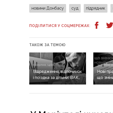
новини Донбасу
суд
підрядник
ПОДІЛИТИСЯ У СОЦМЕРЕЖАХ:
ТАКОЖ ЗА ТЕМОЮ
6 серпня, 14:00
31 липня, 1
Відрядження, відпочинок
Нові пр
і поїздка за дітьми: ВАКС
що змін
знову відмовив
він ще 
Кириленкам у виїзді
житла т
за кордон