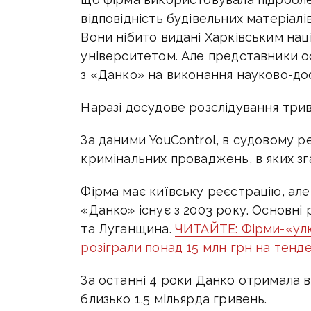
відповідність будівельних матеріалі
Вони нібито видані Харківським на
університетом. Але представники 
з «Данко» на виконання науково-дос
Наразі досудове розслідування трив
За даними YouControl, в судовому р
кримінальних проваджень, в яких зг
Фірма має київську реєстрацію, але
«Данко» існує з 2003 року. Основні
та Луганщина.
ЧИТАЙТЕ: Фірми-«ул
розіграли понад 15 млн грн на тенд
За останні 4 роки Данко отримала ві
близько 1,5 мільярда гривень.