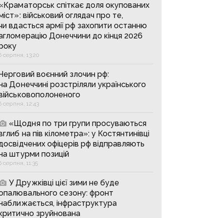
«Краматорськ спіткає доля окупованих
міст»: військовий оглядач про те,
чи вдасться армії рф захопити останню
агломерацію Донеччини до кінця 2026
року
6 серпня, 13:20
Черговий воєнний злочин рф:
на Донеччині розстріляли українського
військовополоненого
6 серпня, 12:43
«Щодня по три групи просуваються
вглиб на пів кілометра»: у Костянтинівці
досвідчених офіцерів рф відправляють
на штурми позицій
6 серпня, 11:35
У Дружківці цієї зими не буде
опалювального сезону: фронт
наближається, інфраструктура
критично зруйнована