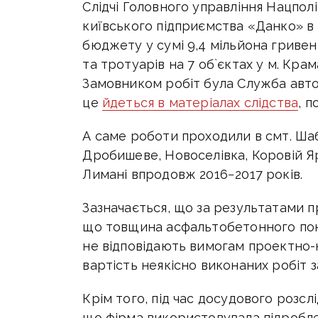
Слідчі Головного управління Нацпол
київського підприємства «Данко» в
бюджету у сумі 9,4 мільйона гривен
та тротуарів на 7 об`єктах у м. Кра
Замовником робіт була Служба автом
це
йдеться в матеріалах слідства
, п
А саме роботи проходили в смт. Шаб
Дробишеве, Новоселівка, Коровій Яр
Лимані впродовж 2016−2017 років.
Зазначається, що за результатами 
що товщина асфальтобетонного покр
не відповідають вимогам проектно-
вартість неякісно виконаних робіт 
Крім того, під час досудового розсл
що фірма використовувала підроблен