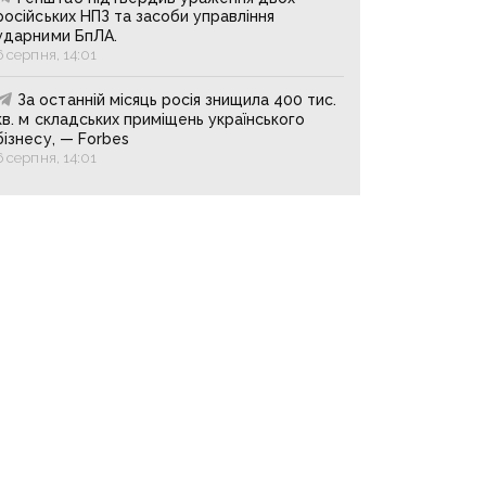
російських НПЗ та засоби управління
ударними БпЛА.
6 серпня, 14:01
За останній місяць росія знищила 400 тис.
кв. м складських приміщень українського
бізнесу, — Forbes
6 серпня, 14:01