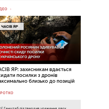
ІДЕО
АСІВ ЯР: захисникам вдається
кидати посилки з дронів
аксимально близько до позицій
ОРОТКО
Генштаб підтвердив ураження двох