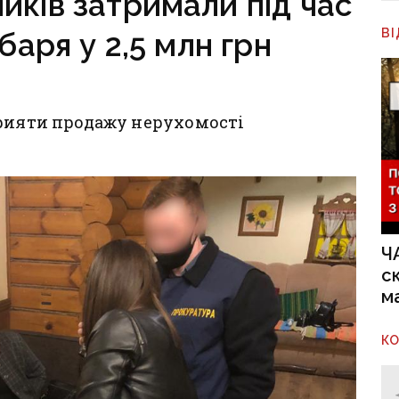
иків затримали під час
В
аря у 2,5 млн грн
прияти продажу нерухомості
Ч
с
м
К