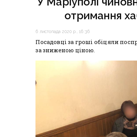
У Маріуполі чиновн
отримання хаб
6 листопада 2020 р., 16:36
Посадовці за гроші обіцяли пос
за зниженою ціною.