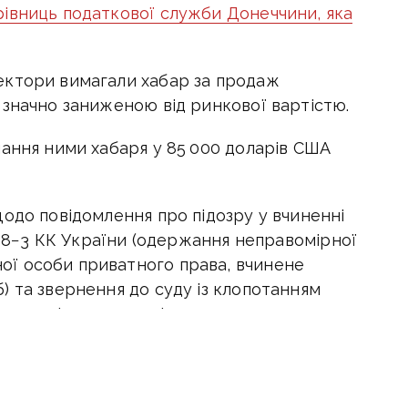
івниць податкової служби Донеччини, яка
ектори вимагали хабар за продаж
 значно заниженою від ринкової вартістю.
мання ними хабаря у 85 000 доларів США
одо повідомлення про підозру у вчиненні
 368−3 КК України (одержання неправомірної
ї особи приватного права, вчинене
) та звернення до суду із клопотанням
вигляді тримання під вартою.