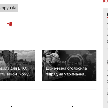
КО
корупція
0:12
30 липня, 08:02
авила для ВПО:
Донеччина оголосила
ить закон і чому
підряд на утримання
не гарантує
дороги
а виплат
у Краматорському
районі, яку нещодавно
вже ремонтували