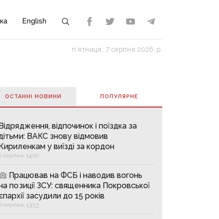
ка
English
пʼятниця, 7 серпня 2026 р.
ОСТАННІ НОВИНИ
ПОПУЛЯРНE
Відрядження, відпочинок і поїздка за
дітьми: ВАКС знову відмовив
Кириленкам у виїзді за кордон
6 серпня, 14:00
Працював на ФСБ і наводив вогонь
на позиції ЗСУ: священника Покровської
єпархії засудили до 15 років
6 серпня, 13:53