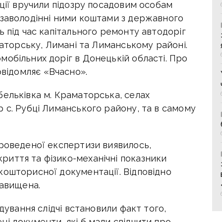
іції вручили підозру посадовим особам
 заволодінні ними коштами з державного
ь під час капітального ремонту автодоріг
маторську, Лимані та Лиманському районі.
обільних доріг в Донецькій області. Про
овідомляє «Вчасно».
ельківка м. Краматорська, селах
 с. Рубці Лиманського району, та в самому
проведеної експертизи виявилось,
иття та фізико-механічні показники
кошторисної документації. Відповідно
завищена.
ідування слідчі встановили факт того,
і документи, які б мали свідчити про