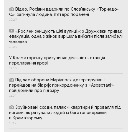
Відео. Росіяни вдарили по Слов’янську «Торнадо-
С»: загинула людина, п’ятеро поранені
16:27
«Росіяни знищують цілі вулиці»: з Дружківки триває
евакуація, одна з жінок вирішила виїхати після загибелі
чоловіка
13:05
У Краматорську призупиняє діяльність станція
переливання крові
12:16
Під час оборони Маріуполя дезертирував і
перейшов на бік рф: прикордоннику з «Азовсталі»
повідомили про підозру
11:03
Зруйновані сходи, палаючі квартири й провалля під
ногами: як рятували людей із багатоповерхівки
в Краматорську
10:17