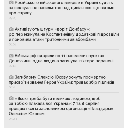
Російського військового вперше в Україні судять
за сексуальне насильство над цивільною: що відомо
про справу
09:05
Активізують штурм «воріт Донбасу»:
рф перекинула на Костянтинівку додаткові підрозділи
й поновила атаки тритонними авіабомбами
08:01
Війська рф вдарили по 11 населених пунктах
Донеччини: одна людина загинула, п’ятеро поранені
07:12
Загиблому Олексію Юкову хочуть посмертно
присвоїти звання Героя України: триває збір підписів
06:48
«Якою треба бути великою людиною, щоб
за тобою плакала вся Україна»: 7 та 8 серпня
прощаються із засновником організації «Плацдарм»
Олексієм Юковим
05:23