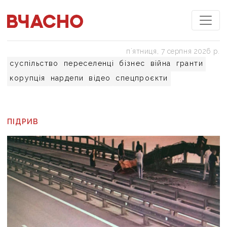
пʼятниця, 7 серпня 2026 р.
суспільство
переселенці
бізнес
війна
гранти
корупція
нардепи
відео
спецпроєкти
ПІДРИВ