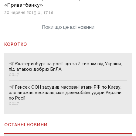
«Приватбанку»
20 червня 2019 р., 17:18
Поки що це всі новини
КОРОТКО
Єкатеринбург на росії, що за 2 тис. км від України,
під атакою добрих БпЛА.
06:17
Генсек ООН засудив масовані атаки РФ по Києву,
але вважає «ескалацією» далекобійні удари України
по Росії
06:17
ОСТАННІ НОВИНИ