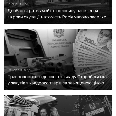
21 липня, 07:43
Донбас втратив майже половину населення
за роки окупації, натомість Росія масово заселяє
регіон своїми громадянами — ГУР
29 червня, 08:31
Правоохоронці підозрюють владу Старобільська
у закупівлі квадрокоптерів за завищеною ціною