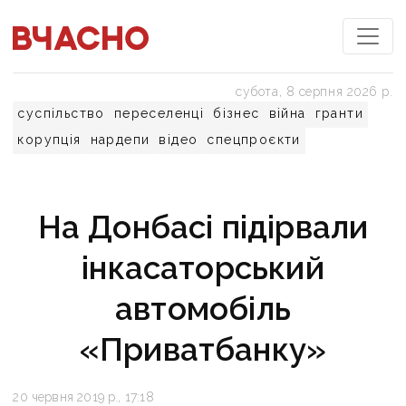
субота, 8 серпня 2026 р.
суспільство
переселенці
бізнес
війна
гранти
корупція
нардепи
відео
спецпроєкти
На Донбасі підірвали
інкасаторський
автомобіль
«Приватбанку»
20 червня 2019 р., 17:18