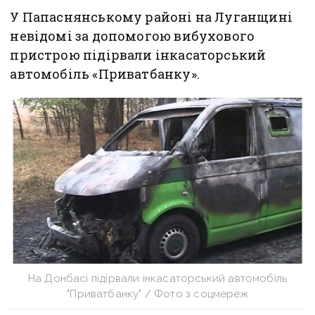
У Папаснянському районі на Луганщині
невідомі за допомогою вибухового
пристрою підірвали інкасаторський
автомобіль «Приватбанку».
На Донбасі підірвали інкасаторський автомобіль
"Приватбанку" / Фото з соцмереж