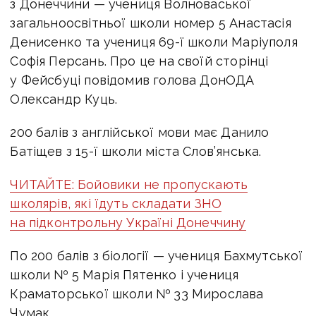
з Донеччини — учениця Волноваської
загальноосвітньої школи номер 5 Анастасія
Денисенко та учениця 69-ї школи Маріуполя
Софія Персань. Про це на своїй сторінці
у Фейсбуці повідомив голова ДонОДА
Олександр Куць.
200 балів з англійської мови має Данило
Батіщев з 15-ї школи міста Слов’янська.
ЧИТАЙТЕ: Бойовики не пропускають
школярів, які їдуть складати ЗНО
на підконтрольну Україні Донеччину
По 200 балів з біології — учениця Бахмутської
школи № 5 Марія Пятенко і учениця
Краматорської школи № 33 Мирослава
Чумак.