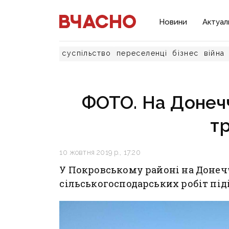
Новини
Актуал
суспільство
переселенці
бізнес
війна
ФОТО. На Донеччи
т
10 жовтня 2019 р., 17:20
У Покровському районі на Донеч
сільськогосподарських робіт під