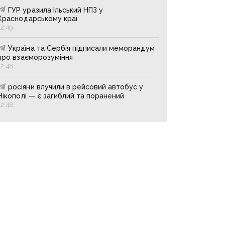
ГУР уразила Ільський НПЗ у
Краснодарському краї
12:49
Україна та Сербія підписали меморандум
про взаєморозуміння
12:48
росіяни влучили в рейсовий автобус у
Нікополі — є загиблий та поранений
12:48