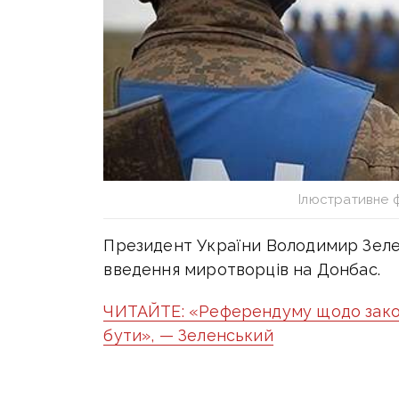
Ілюстративне 
Президент України Володимир Зеле
введення миротворців на Донбас.
ЧИТАЙТЕ: «Референдуму щодо зако
бути», — Зеленський
«З приводу миротворців — піднімаєт