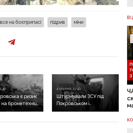
В
ався на боєприпасі
підрив
міни
2:36
4 серпня, 12:40
Ч
кровська є ризик
Штурмували ЗСУ під
с
 на бронетехніці:
Покровськом і
м
дження
Костянтинівкою: по 15
вих про зміну
років тюрми отримали
К
ру боїв
десятеро бойовиків, які
ямку
воювали на боці рф