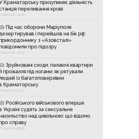
У Краматорську призупиняє діяльність
станція переливання крові
7 серпня, 12:16
Під час оборони Маріуполя
дезертирував і перейшов на бік рф:
прикордоннику з «Азовсталі»
повідомили про підозру
7 серпня, 11:03
Зруйновані сходи, палаючі квартири
й провалля під ногами: як рятували
людей із багатоповерхівки
в Краматорську
7 серпня, 10:17
Російського військового вперше
в Україні судять за сексуальне
насильство над цивільною: що відомо
про справу
7 серпня, 09:05