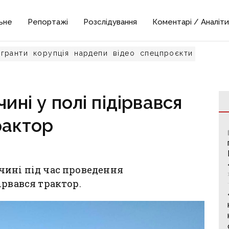
ьне
Репортажі
Розслідування
Коментарі / Аналіти
гранти
корупція
нардепи
відео
спецпроєкти
ні у полі підірвався
рактор
чині під час проведення
ірвався трактор.