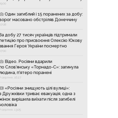
09:00
Один загиблий і 15 поранених за добу:
ворог масовано обстріляв Донеччину
07:08
За добу 27 тисяч українців підтримали
петицію про присвоєння Олексію Юкову
звання Героя України посмертно
07:00
Відео. Росіяни вдарили
по Слов’янську «Торнадо-С»: загинула
людина, п’ятеро поранені
7 серпня, 16:27
«Росіяни знищують цілі вулиці»:
з Дружківки триває евакуація, одна з
жінок вирішила виїхати після загибелі
чоловіка
7 серпня, 13:05