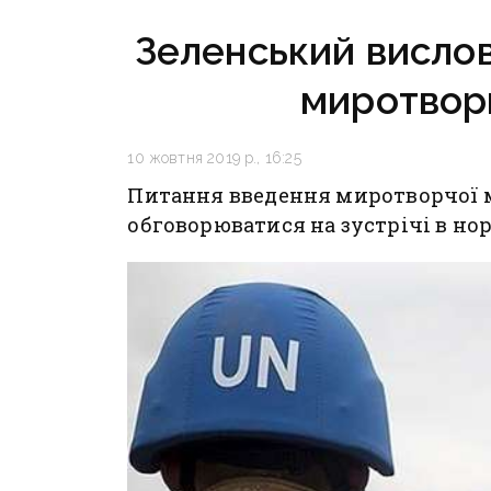
Зеленський висло
миротворц
10 жовтня 2019 р., 16:25
Питання введення миротворчої м
обговорюватися на зустрічі в н