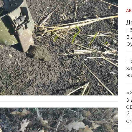
А
Д
н
в
р
Н
з
ж
«
з
е
й
с