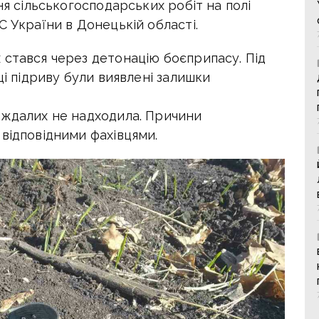
ня сільськогосподарських робіт на полі
С України в Донецькій області.
 стався через детонацію боєприпасу. Під
ці підриву були виявлені залишки
аждалих не надходила. Причини
відповідними фахівцями.