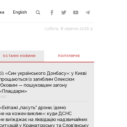
ка
English
субота, 8 серпня 2026 р.
ОСТАННІ НОВИНИ
ПОПУЛЯРНE
«Син українського Донбасу»: у Києві
прощаються із загиблим Олексієм
Юковим — пошуковцем загону
«Плацдарм»
10:47
«Екіпажі „пасуть“ дрони, їдемо
не на кожен виклик»: куди ДСНС
не виїжджає на ліквідацію надзвичайних
ситуацій у Краматорську та Слов’янську