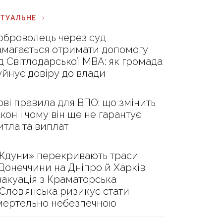
КТУАЛЬНЕ
оброволець через суд
амагається отримати допомогу
ід Світлодарської МВА: як громада
уйнує довіру до влади
ові правила для ВПО: що змінить
акон і чому він ще не гарантує
итла та виплат
Ждуни» перекривають траси
 Донеччини на Дніпро й Харків:
вакуація з Краматорська
 Слов’янська ризикує стати
мертельно небезпечною