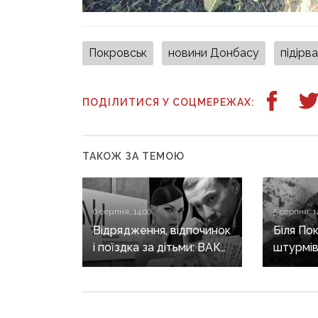
Покровськ
новини Донбасу
підірв
ПОДІЛИТИСЯ У СОЦМЕРЕЖАХ:
ТАКОЖ ЗА ТЕМОЮ
6 серпня, 14:00
5 серпня, 1
Відрядження, відпочинок
Біля По
і поїздка за дітьми: ВАКС
штурмів
знову відмовив
попере
Кириленкам у виїзді
військо
за кордон
характе
на напр