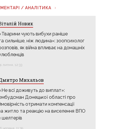
МЕНТАРІ / АНАЛІТИКА
Віталій Новик
«Тварини чують вибухи раніше
та сильніше, ніж людина»: зоопсихолог
розповів, як війна впливає на домашніх
улюбленців
31 липня, 12:33
Дмитро Михальов
«Не всі доживуть до виплат»:
омбудсман Донецької області про
ймовірність отримати компенсації
за житло та реакцію на виселення ВПО
з шелтерів
16 червня, 11:39