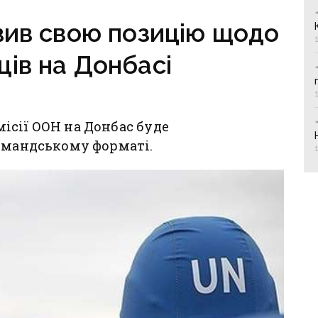
вив свою позицію щодо
ів на Донбасі
ісії ООН на Донбас буде
ормандському форматі.