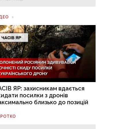
ІДЕО
АСІВ ЯР: захисникам вдається
кидати посилки з дронів
аксимально близько до позицій
ОРОТКО