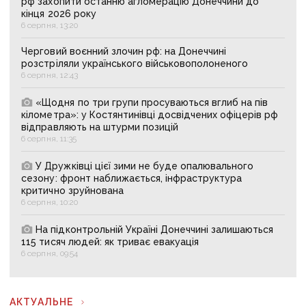
рф захопити останню агломерацію Донеччини до
кінця 2026 року
6 серпня, 13:20
Черговий воєнний злочин рф: на Донеччині
розстріляли українського військовополоненого
6 серпня, 12:43
«Щодня по три групи просуваються вглиб на пів
кілометра»: у Костянтинівці досвідчених офіцерів рф
відправляють на штурми позицій
6 серпня, 11:35
У Дружківці цієї зими не буде опалювального
сезону: фронт наближається, інфраструктура
критично зруйнована
6 серпня, 10:20
На підконтрольній Україні Донеччині залишаються
115 тисяч людей: як триває евакуація
6 серпня, 09:54
АКТУАЛЬНЕ