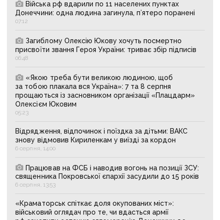
Війська рф вдарили по 11 населених пунктах
Донеччини: одна людина загинула, п’ятеро поранені
07:12
Загиблому Олексію Юкову хочуть посмертно
присвоїти звання Героя України: триває збір підписів
06:48
«Якою треба бути великою людиною, щоб
за тобою плакала вся Україна»: 7 та 8 серпня
прощаються із засновником організації «Плацдарм»
Олексієм Юковим
05:23
Відрядження, відпочинок і поїздка за дітьми: ВАКС
знову відмовив Кириленкам у виїзді за кордон
6 серпня, 14:00
Працював на ФСБ і наводив вогонь на позиції ЗСУ:
священника Покровської єпархії засудили до 15 років
6 серпня, 13:53
«Краматорськ спіткає доля окупованих міст»:
військовий оглядач про те, чи вдасться армії