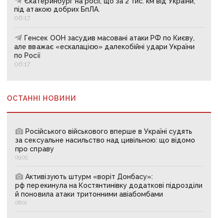
Єкатеринбург на росії, що за 2 тис. км від України,
під атакою добрих БпЛА.
06:17
Генсек ООН засудив масовані атаки РФ по Києву,
але вважає «ескалацією» далекобійні удари України
по Росії
06:17
ОСТАННІ НОВИНИ
Російського військового вперше в Україні судять
за сексуальне насильство над цивільною: що відомо
про справу
09:05
Активізують штурм «воріт Донбасу»:
рф перекинула на Костянтинівку додаткові підрозділи
й поновила атаки тритонними авіабомбами
08:01