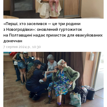
«Перші, хто заселився — це три родини
з Новогродівки»: оновлений гуртожиток
на Полтавщині надає прихисток для евакуйованих
донеччан
7 серпня 2024 р., 10:30