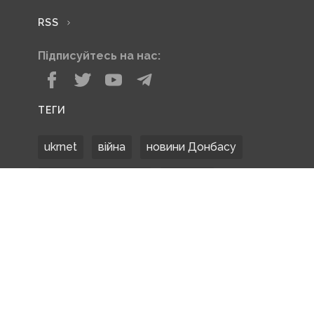
RSS
Підписуйтесь на нас:
ТЕГИ
ukrnet
війна
новини Донбасу
Донецька область
Донбас
Донетчина
ЗСУ
Донбасс
російські окупанти
новости Донбасса
Покровськ
Маріуполь
ООС
обстріли