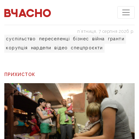
пʼятниця, 7 серпня 2026 р.
суспільство
переселенці
бізнес
війна
гранти
корупція
нардепи
відео
спецпроєкти
ПРИХИСТОК