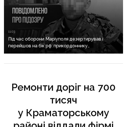
11:03
Під час оборони Маріуполя дезертирував і
перейшов на бік рф: прикордоннику
з «Азовсталі» повідомили про підозру
Ремонти доріг на 700
тисяч
у Краматорському
районі віддали фірмі