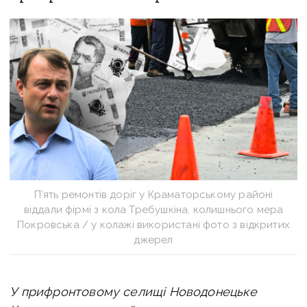
П’ять ремонтів доріг у Краматорському районі
віддали фірмі з кола Требушкіна, колишнього мера
Покровська / у колажі використані фото з відкритих
джерел
У прифронтовому селищі Новодонецьке