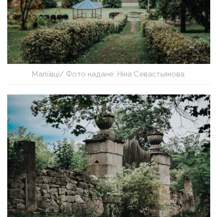
Маліївці/ Фото надане: Ніна Севастьянова