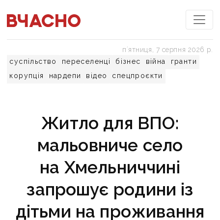
пʼятниця, 7 серпня 2026 р.
суспільство
переселенці
бізнес
війна
гранти
корупція
нардепи
відео
спецпроєкти
Житло для ВПО:
мальовниче село
на Хмельниччині
запрошує родини із
дітьми на проживання