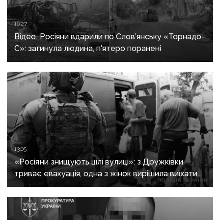
16:27
Відео. Росіяни вдарили по Слов’янську «Торнадо-
С»: загинула людина, п’ятеро поранені
13:05
«Росіяни знищують цілі вулиці»: з Дружківки
триває евакуація, одна з жінок вирішила виїхати
після загибелі чоловіка