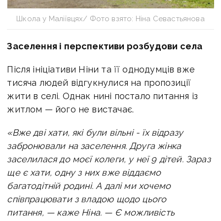
Школа у Маліївцях/ Фото взято: Ніна Севастьянова
Заселення і перспективи розбудови села
Після ініціативи Ніни та її однодумців вже
тисяча людей відгукнулися на пропозиції
жити в селі. Однак нині постало питання із
житлом — його не вистачає.
«Вже дві хати, які були вільні - їх відразу
забронювали на заселення. Друга жінка
заселилася до моєї колеги, у неї 9 дітей. Зараз
ще є хати, одну з них вже віддаємо
багатодітній родині. А далі ми хочемо
співпрацювати з владою щодо цього
питання, — каже Ніна. — Є можливість