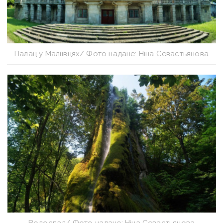
Палац у Маліївцях/ Фото надане: Ніна Севастьянова
Водоспад/ Фото надане: Ніна Севастьянова