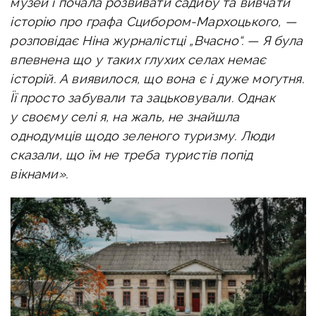
музей і почала розвивати садибу та вивчати
історію про графа Сцибором-Мархоцького, —
розповідає Ніна журналістці „Вчасно“. — Я була
впевнена що у таких глухих селах немає
історій. А виявилося, що вона є і дуже могутня.
Її просто забували та зацьковували. Однак
у своєму селі я, на жаль, не знайшла
однодумців щодо зеленого туризму. Люди
сказали, що їм не треба туристів попід
вікнами».