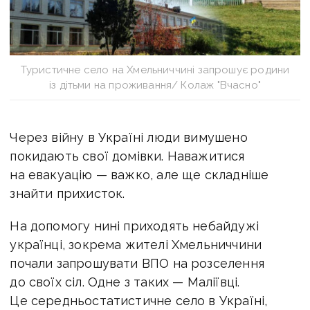
Туристичне село на Хмельниччині запрошує родини
із дітьми на проживання/ Колаж "Вчасно"
Через війну в Україні люди вимушено
покидають свої домівки. Наважитися
на евакуацію — важко, але ще складніше
знайти прихисток.
На допомогу нині приходять небайдужі
українці, зокрема жителі Хмельниччини
почали запрошувати ВПО на розселення
до своїх сіл.
Одне з таких — Маліївці.
Це середньостатистичне село в Україні,