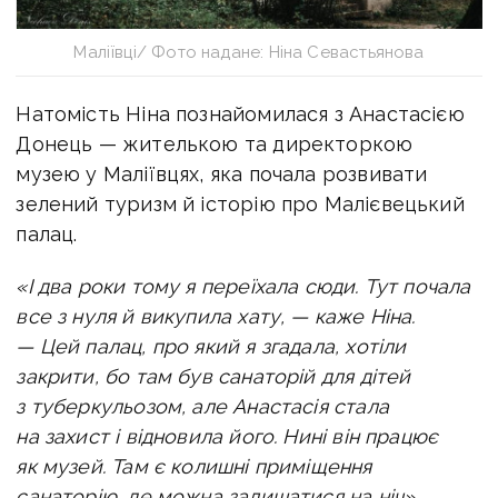
Маліївці/ Фото надане: Ніна Севастьянова
Натомість Ніна познайомилася з Анастасією
Донець — жителькою та директоркою
музею у Маліївцях, яка почала розвивати
зелений туризм й історію про Малієвецький
палац.
«І два роки тому я переїхала сюди. Тут почала
все з нуля й викупила хату, — каже Ніна.
— Цей палац, про який я згадала, хотіли
закрити, бо там був санаторій для дітей
з туберкульозом, але Анастасія стала
на захист і відновила його. Нині він працює
як музей. Там є колишні приміщення
санаторію, де можна залишатися на ніч».