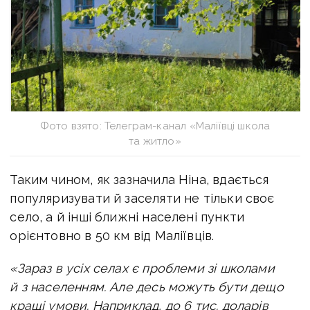
Фото взято: Телеграм-канал «Маліївці школа
та житло»
Таким чином, як зазначила Ніна, вдається
популяризувати й заселяти не тільки своє
село, а й інші ближні населені пункти
орієнтовно в 50 км від Маліївців.
«Зараз в усіх селах є проблеми зі школами
й з населенням. Але десь можуть бути дещо
кращі умови. Наприклад, до 6 тис. доларів