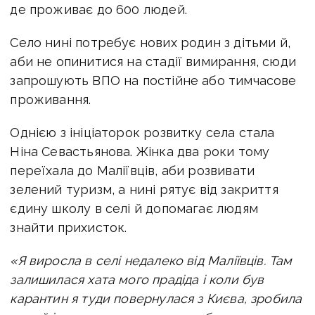
де проживає до 600 людей.
Село нині потребує нових родин з дітьми й,
аби не опинитися на стадії вимирання, сюди
запрошують ВПО на постійне або тимчасове
проживання.
Однією з ініціаторок розвитку села стала
Ніна Севастьянова. Жінка два роки тому
переїхала до Маліївців, аби розвивати
зелений туризм, а нині рятує від закриття
єдину школу в селі й допомагає людям
знайти прихисток.
«Я виросла в селі недалеко від Маліївців. Там
залишилася хата мого прадіда і коли був
карантин я туди повернулася з Києва, зробила