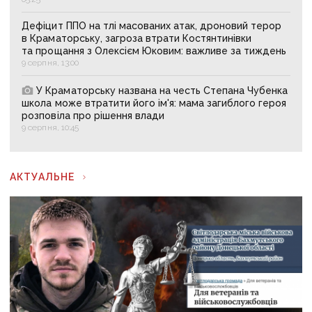
Дефіцит ППО на тлі масованих атак, дроновий терор
в Краматорську, загроза втрати Костянтинівки
та прощання з Олексієм Юковим: важливе за тиждень
9 серпня, 13:00
У Краматорську названа на честь Степана Чубенка
школа може втратити його ім'я: мама загиблого героя
розповіла про рішення влади
9 серпня, 10:45
АКТУАЛЬНЕ