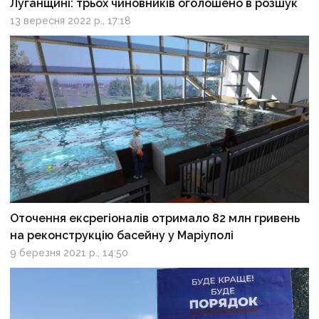
Луганщині: трьох чиновників оголошено в розшук
13 вересня 2022 р., 17:18
Оточення ексрегіоналів отримало 82 млн гривень
на реконструкцію басейну у Маріуполі
9 березня 2021 р., 14:50