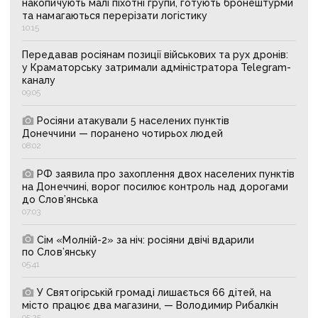
накопичують малі піхотні групи, готують бронештурми
та намагаються перерізати логістику
10:15
Передавав росіянам позиції військових та рух дронів:
у Краматорську затримали адміністратора Telegram-
каналу
09:05
Росіяни атакували 5 населених пунктів
Донеччини — поранено чотирьох людей
08:02
РФ заявила про захоплення двох населених пунктів
на Донеччині, ворог посилює контроль над дорогами
до Слов’янська
07:03
Сім «Молній-2» за ніч: росіяни двічі вдарили
по Слов’янську
05:41
У Святогірській громаді лишається 66 дітей, на
місто працює два магазини, — Володимир Рибалкін
05:25