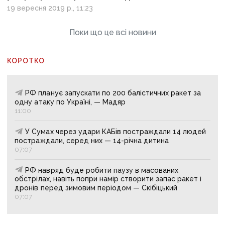
19 вересня 2019 р., 11:23
Поки що це всі новини
КОРОТКО
РФ планує запускати по 200 балістичних ракет за
одну атаку по Україні, — Мадяр
11:00
У Сумах через удари КАБів постраждали 14 людей
постраждали, серед них — 14-річна дитина
07:07
РФ навряд буде робити паузу в масованих
обстрілах, навіть попри намір створити запас ракет і
дронів перед зимовим періодом — Скібіцький
07:07