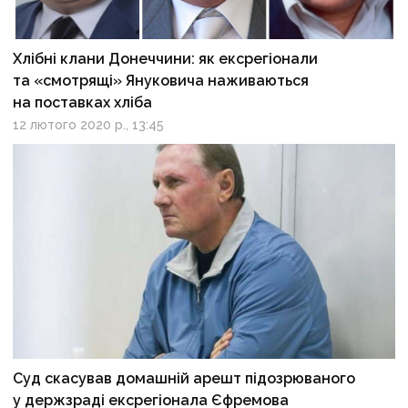
Хлібні клани Донеччини: як ексрегіонали
та «смотрящі» Януковича наживаються
на поставках хліба
12 лютого 2020 р., 13:45
Суд скасував домашній арешт підозрюваного
у держзраді ексрегіонала Єфремова