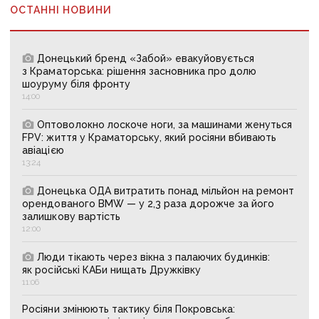
ОСТАННІ НОВИНИ
Донецький бренд «Забой» евакуйовується
з Краматорська: рішення засновника про долю
шоуруму біля фронту
14:00
Оптоволокно лоскоче ноги, за машинами женуться
FPV: життя у Краматорську, який росіяни вбивають
авіацією
13:24
Донецька ОДА витратить понад мільйон на ремонт
орендованого BMW — у 2,3 раза дорожче за його
залишкову вартість
12:00
Люди тікають через вікна з палаючих будинків:
як російські КАБи нищать Дружківку
11:06
Росіяни змінюють тактику біля Покровська: