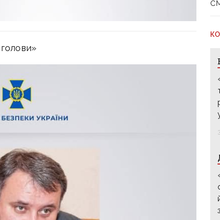
с
КО
 голови»