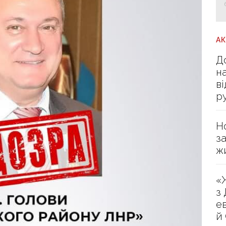
А
Д
н
в
р
Н
з
ж
«
з
е
й