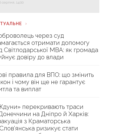
6 серпня, 14:00
КТУАЛЬНЕ
оброволець через суд
амагається отримати допомогу
ід Світлодарської МВА: як громада
уйнує довіру до влади
ові правила для ВПО: що змінить
акон і чому він ще не гарантує
итла та виплат
Ждуни» перекривають траси
 Донеччини на Дніпро й Харків:
вакуація з Краматорська
 Слов’янська ризикує стати