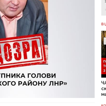
В
Ч
с
м
К