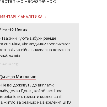
мертельно небезпечною
МЕНТАРІ / АНАЛІТИКА
Віталій Новик
«Тварини чують вибухи раніше
та сильніше, ніж людина»: зоопсихолог
розповів, як війна впливає на домашніх
улюбленців
31 липня, 12:33
Дмитро Михальов
«Не всі доживуть до виплат»:
омбудсман Донецької області про
ймовірність отримати компенсації
за житло та реакцію на виселення ВПО