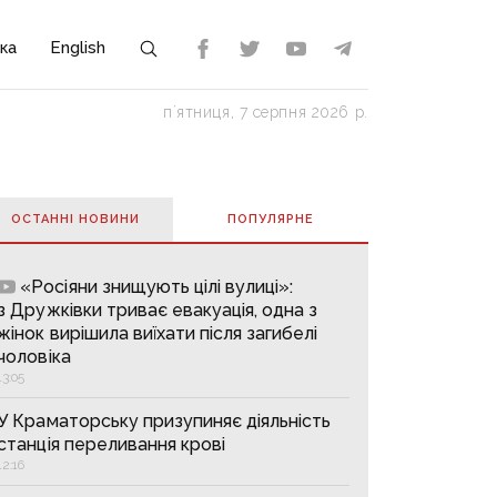
ка
English
пʼятниця, 7 серпня 2026 р.
ОСТАННІ НОВИНИ
ПОПУЛЯРНE
«Росіяни знищують цілі вулиці»:
з Дружківки триває евакуація, одна з
жінок вирішила виїхати після загибелі
чоловіка
13:05
У Краматорську призупиняє діяльність
станція переливання крові
12:16