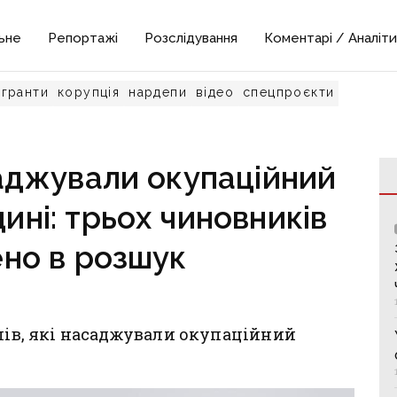
ьне
Репортажі
Розслідування
Коментарі / Аналіти
гранти
корупція
нардепи
відео
спецпроєкти
аджували окупаційний
ні: трьох чиновників
но в розшук
алів, які насаджували окупаційний