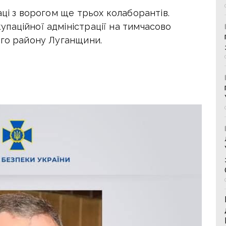
аці з ворогом ще трьох колаборантів.
паційної адміністрації на тимчасово
ого району Луганщини.