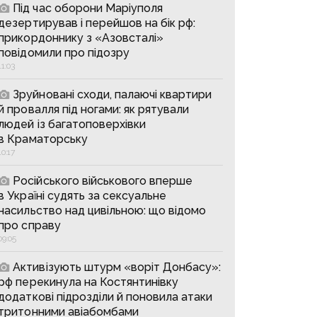
Під час оборони Маріуполя
дезертирував і перейшов на бік рф:
прикордоннику з «Азовсталі»
повідомили про підозру
11:03
Зруйновані сходи, палаючі квартири
й провалля під ногами: як рятували
людей із багатоповерхівки
в Краматорську
10:17
Російського військового вперше
в Україні судять за сексуальне
насильство над цивільною: що відомо
про справу
09:05
Активізують штурм «воріт Донбасу»:
рф перекинула на Костянтинівку
додаткові підрозділи й поновила атаки
тритонними авіабомбами