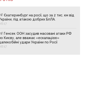
Єкатеринбург на росії, що за 2 тис. км від
України, під атакою добрих БпЛА.
06:17
Генсек ООН засудив масовані атаки РФ
по Києву, але вважає «ескалацією»
далекобійні удари України по Росії
06:17