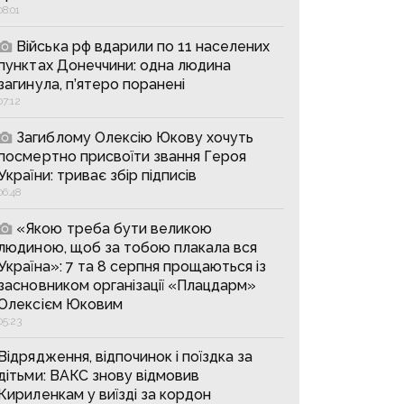
08:01
Війська рф вдарили по 11 населених
пунктах Донеччини: одна людина
загинула, п’ятеро поранені
07:12
Загиблому Олексію Юкову хочуть
посмертно присвоїти звання Героя
України: триває збір підписів
06:48
«Якою треба бути великою
людиною, щоб за тобою плакала вся
Україна»: 7 та 8 серпня прощаються із
засновником організації «Плацдарм»
Олексієм Юковим
05:23
Відрядження, відпочинок і поїздка за
дітьми: ВАКС знову відмовив
Кириленкам у виїзді за кордон