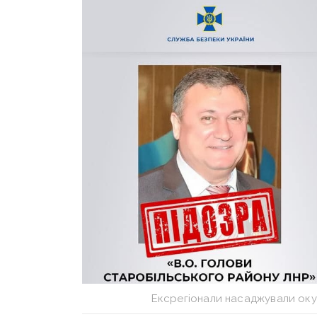
Ексрегіонали насаджували ок