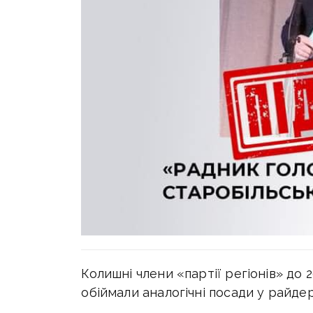
Колишні члени «партії регіонів» до 
обіймали аналогічні посади у райде