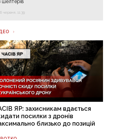
з шелтерів
16 червня, 11:39
ІДЕО
АСІВ ЯР: захисникам вдається
кидати посилки з дронів
аксимально близько до позицій
ОРОТКО