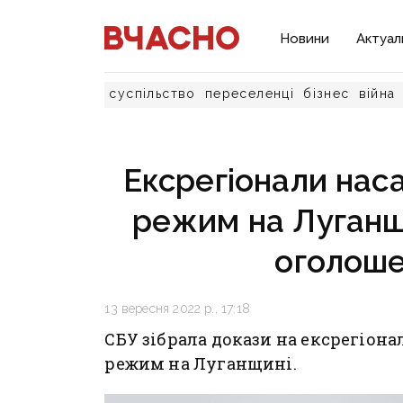
Новини
Актуал
суспільство
переселенці
бізнес
війна
Ексрегіонали нас
режим на Луганщи
оголоше
13 вересня 2022 р., 17:18
СБУ зібрала докази на ексрегіон
режим на Луганщині.