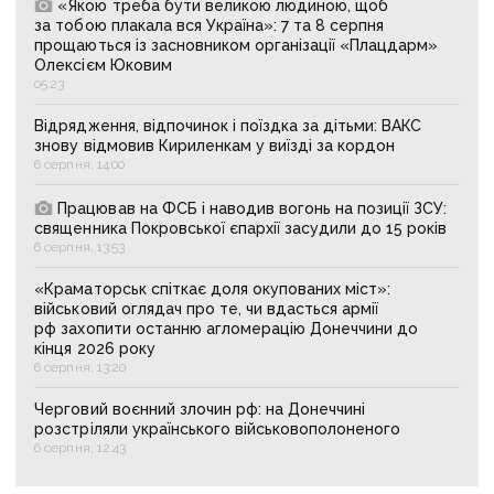
«Якою треба бути великою людиною, щоб
за тобою плакала вся Україна»: 7 та 8 серпня
прощаються із засновником організації «Плацдарм»
Олексієм Юковим
05:23
Відрядження, відпочинок і поїздка за дітьми: ВАКС
знову відмовив Кириленкам у виїзді за кордон
6 серпня, 14:00
Працював на ФСБ і наводив вогонь на позиції ЗСУ:
священника Покровської єпархії засудили до 15 років
6 серпня, 13:53
«Краматорськ спіткає доля окупованих міст»:
військовий оглядач про те, чи вдасться армії
рф захопити останню агломерацію Донеччини до
кінця 2026 року
6 серпня, 13:20
Черговий воєнний злочин рф: на Донеччині
розстріляли українського військовополоненого
6 серпня, 12:43