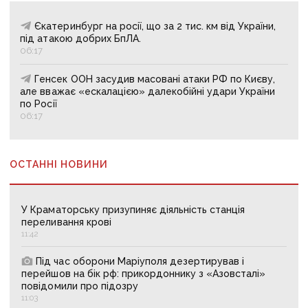
Єкатеринбург на росії, що за 2 тис. км від України,
під атакою добрих БпЛА.
06:17
Генсек ООН засудив масовані атаки РФ по Києву,
але вважає «ескалацією» далекобійні удари України
по Росії
06:17
ОСТАННІ НОВИНИ
У Краматорську призупиняє діяльність станція
переливання крові
11:42
Під час оборони Маріуполя дезертирував і
перейшов на бік рф: прикордоннику з «Азовсталі»
повідомили про підозру
11:03