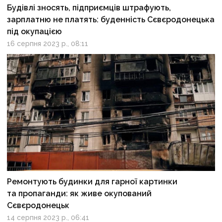
Будівлі зносять, підприємців штрафують,
зарплатню не платять: буденність Сєвєродонецька
під окупацією
16 серпня 2023 р., 08:11
Ремонтують будинки для гарної картинки
та пропаганди: як живе окупований
Сєвєродонецьк
14 серпня 2023 р., 06:41