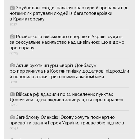
Зруйновані сходи, палаючі квартири й провалля під
ногами: як рятували людей із багатоповерхівки
в Краматорську
10:17
Російського військового вперше в Україні судять
за сексуальне насильство над цивільною: що відомо
про справу
09:05
Активізують штурм «воріт Донбасу»:
рф перекинула на Костянтинівку додаткові підрозділи
й поновила атаки тритонними авіабомбами
08:01
Війська рф вдарили по 11 населених пунктах
Донеччини: одна людина загинула, п’ятеро поранені
07:12
Загиблому Олексію Юкову хочуть посмертно
присвоїти звання Героя України: триває збір підписів
06:48