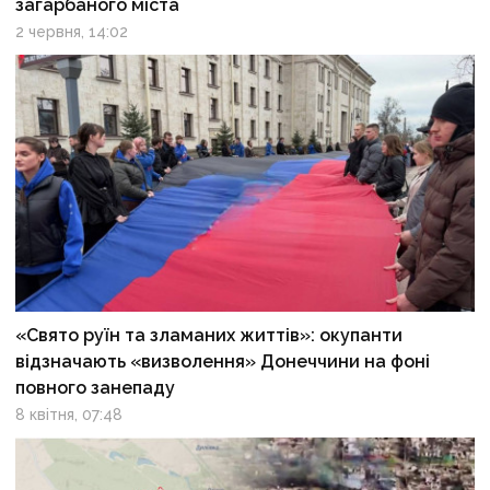
загарбаного міста
2 червня, 14:02
«Свято руїн та зламаних життів»: окупанти
відзначають «визволення» Донеччини на фоні
повного занепаду
8 квітня, 07:48