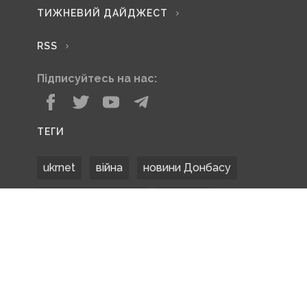
ТИЖНЕВИЙ ДАЙДЖЕСТ
RSS
Підписуйтесь на нас:
ТЕГИ
ukrnet
війна
новини Донбасу
Донецька область
Донбас
Донетчина
ЗСУ
Донбасс
російські окупанти
новости Донбасса
Покровськ