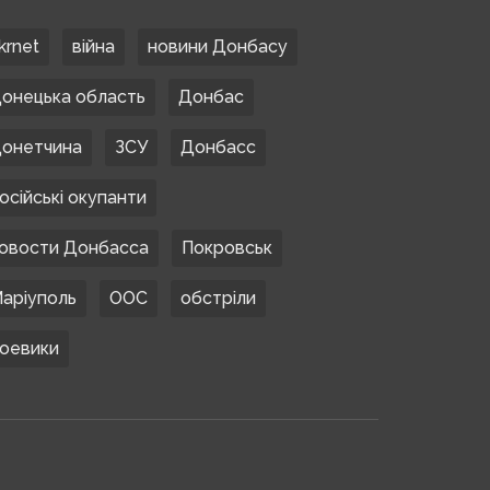
krnet
війна
новини Донбасу
онецька область
Донбас
онетчина
ЗСУ
Донбасс
осійські окупанти
овости Донбасса
Покровськ
аріуполь
ООС
обстріли
оевики