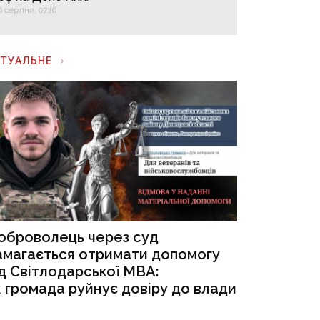
6 серпня, 07:16
КТУАЛЬНЕ
оброволець через суд
амагається отримати допомогу
ід Світлодарської МВА:
к громада руйнує довіру до влади