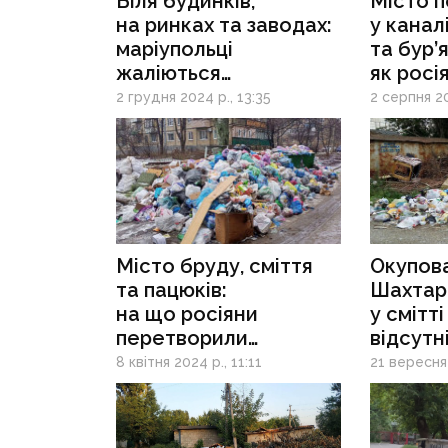
Біля будинків,
Місто 
на ринках та заводах:
у каналі
маріупольці
та бур’
жаліються
як росі
на сміттєзвалища в
окупов
2 грудня 2024 р., 13:35
2 серпня 20
місті, які ніхто
Маріуп
не прибирає
Місто бруду, сміття
Окупов
та пацюків:
Шахтарс
на що росіяни
у смітт
перетворили
відсутн
окупований Донецьк
комунал
8 квітня 2024 р., 11:11
21 вересня 