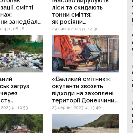
потопає
Масово вирубують
зації, смітті
ліси та скидають
янах:
тонни сміття:
яни занедбали
як росіяни
аний
на окупованих
24 р., 08:28
29 липня 2024 р., 14:30
оль
територіях знищують
екологію
аний
«Великий смітник»:
ьк загруз
окупанти звозять
і через
відходи на захоплені
ість
території Донеччини
ьників
та влаштовують
2023 р., 10:53
23 серпня 2023 р., 13:40
екологічну
катастрофу