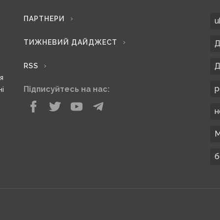
ПАРТНЕРИ
u
ТИЖНЕВИЙ ДАЙДЖЕСТ
Д
Д
RSS
ся
р
Підписуйтесь на нас:
ні
н
М
б