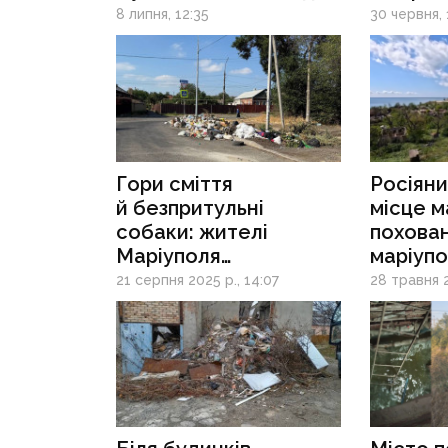
в умовах окупації
зростає
8 липня, 12:35
30 червня, 
пальног
Гори сміття
Росіяни
й безпритульні
місце 
собаки: жителі
похова
Маріуполя
маріупо
потерпають від умов
будівел
21 серпня 2025 р., 14:07
28 травня 2
життя у місті