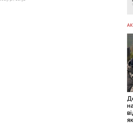
А
Д
н
в
я