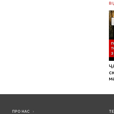
В
Ч
с
м
ПРО НАС
Т