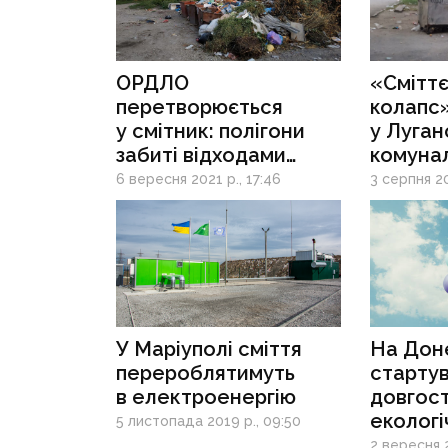
ОРДЛО
«Смітт
перетворюється
колапс»
у смітник: полігони
у Луган
забиті відходами
комуна
на 95%
підпалю
6 вересня 2021 р., 17:46
3 серпня 20
прямо н
У Маріуполі сміття
На Дон
перероблятимуть
старту
в електроенергію
довгос
екологі
5 листопада 2019 р., 09:50
bye лет
2 вересня 2