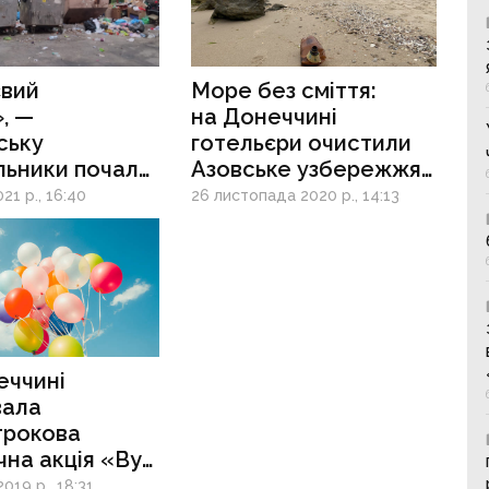
євий
Море без сміття:
, —
на Донеччині
ську
готельєри очистили
льники почали
Азовське узбережжя
вати відходи
від 50 тонн відходів
21 р., 16:40
26 листопада 2020 р., 14:13
а вулицях
еччині
вала
трокова
чна акція «Bye
юче сміття»
019 р., 18:31