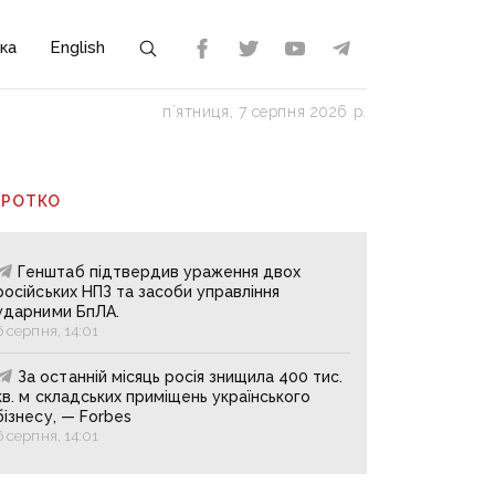
ка
English
пʼятниця, 7 серпня 2026 р.
ОРОТКО
Генштаб підтвердив ураження двох
російських НПЗ та засоби управління
ударними БпЛА.
6 серпня, 14:01
За останній місяць росія знищила 400 тис.
кв. м складських приміщень українського
бізнесу, — Forbes
6 серпня, 14:01