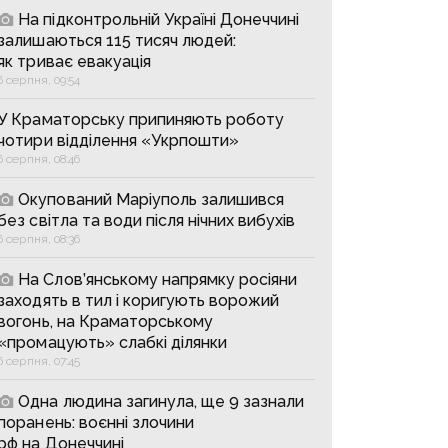
На підконтрольній Україні Донеччині
залишаються 115 тисяч людей:
як триває евакуація
6 серпня, 09:54
У Краматорську припиняють роботу
чотири відділення «Укрпошти»
6 серпня, 08:46
Окупований Маріуполь залишився
без світла та води після нічних вибухів
6 серпня, 08:36
На Слов’янському напрямку росіяни
заходять в тил і коригують ворожий
вогонь, на Краматорському
«промацують» слабкі ділянки
6 серпня, 07:45
Одна людина загинула, ще 9 зазнали
поранень: воєнні злочини
рф на Донеччині