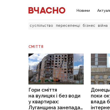
Новини
Актуал
суспільство
переселенці
бізнес
війна
СМІТТЯ
Гори сміття
Донецьк 
на вулицях і без води
поки ок
у квартирах:
влада 
Луганщина занепадає
інтернет