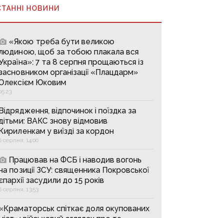
СТАННІ НОВИНИ
«Якою треба бути великою
людиною, щоб за тобою плакала вся
Україна»: 7 та 8 серпня прощаються із
засновником організації «Плацдарм»
Олексієм Юковим
05:23
Відрядження, відпочинок і поїздка за
дітьми: ВАКС знову відмовив
Кириленкам у виїзді за кордон
6 серпня, 14:00
Працював на ФСБ і наводив вогонь
на позиції ЗСУ: священника Покровської
єпархії засудили до 15 років
6 серпня, 13:53
«Краматорськ спіткає доля окупованих