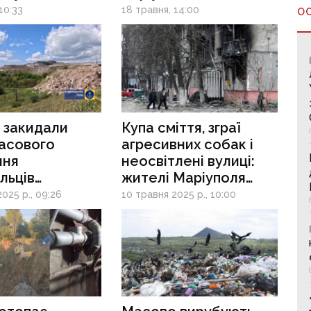
 дефіцит
жаліються
10:33
18 травня, 14:00
О
о та води
на проблеми у місті
 закидали
Купа сміття, зграї
масового
агресивних собак і
ння
неосвітлені вулиці:
льців
жителі Маріуполя
ьним сміттям
скаржаться
025 р., 09:26
10 травня 2025 р., 10:00
на безлад у місті