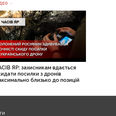
ІДЕО
АСІВ ЯР: захисникам вдається
кидати посилки з дронів
аксимально близько до позицій
ЕГИ