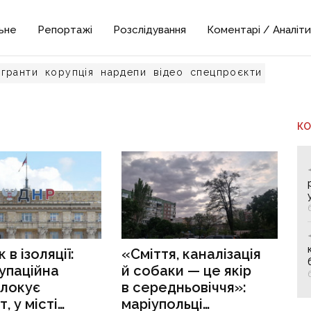
ьне
Репортажі
Розслідування
Коментарі / Аналіти
гранти
корупція
нардепи
відео
спецпроєкти
К
в ізоляції:
«Сміття, каналізація
упаційна
й собаки — це якір
блокує
в середньовіччя»:
, у місті
маріупольці