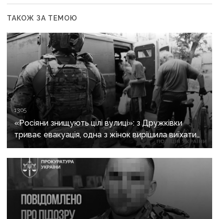
ТАКОЖ ЗА ТЕМОЮ
13:05
«Росіяни знищують цілі вулиці»: з Дружківки
триває евакуація, одна з жінок вирішила виїхати
після загибелі чоловіка