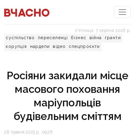
пʼятниця, 7 серпня 2026 р.
суспільство
переселенці
бізнес
війна
гранти
корупція
нардепи
відео
спецпроєкти
Росіяни закидали місце
масового поховання
маріупольців
будівельним сміттям
28 травня 2025 р., 09:26