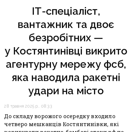
ІТ-спеціаліст,
вантажник та двоє
безробітних —
у Костянтинівці викрито
агентурну мережу фсб,
яка наводила ракетні
удари на місто
28 травня 2025 р., 08:33
До складу ворожого осередку входило
четверо мешканців Костянтинівки, які
коригували ракетно-бомбові атаки рф по