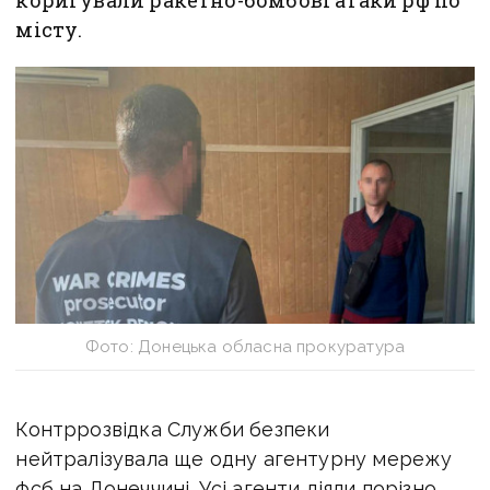
місту.
Фото: Донецька обласна прокуратура
Контррозвідка Служби безпеки
нейтралізувала ще одну агентурну мережу
фсб на Донеччині.
Усі агенти діяли порізно,