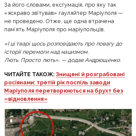
За його словами, ексгумація, про яку так
«яскраво звітував» гауляйтер Маріуполя —
не проведено. Отже, ще одна втрачена
памʼять Маріуполя про маріупольців.
«І ці тварі щось розповідають про повагу до
історії перемоги над нацизмом.
Лють. Просто лють», — додав Андрющенко.
ЧИТАЙТЕ ТАКОЖ:
Знищені й розграбовані
росіянами: третій рік поспіль заводи
Маріуполя перетворюються на брухт без
«відновлення»