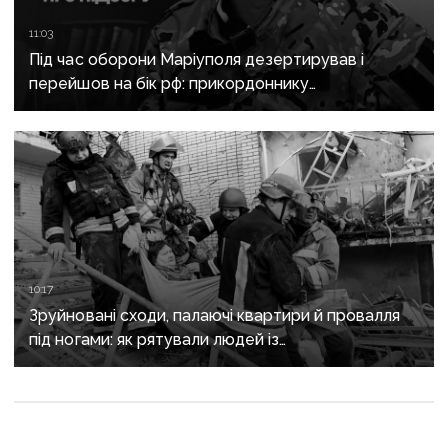
11:03
Під час оборони Маріуполя дезертирував і
перейшов на бік рф: прикордоннику
з «Азовсталі» повідомили про підозру
10:17
Зруйновані сходи, палаючі квартири й провалля
під ногами: як рятували людей із
багатоповерхівки в Краматорську