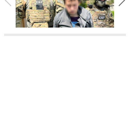
Оперативну інформацію про події
Донбасу публікуємо у телеграм-
каналі
t.me/vchasnoua
. Приєднуйтеся!
війна
війна в Україні
колаборанти
інформатори
Костянтинівка
новини Донбасу
СБУ
ПОДІЛИТИСЯ У СОЦМЕРЕЖАХ: