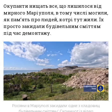
Окупанти нищать все, що лишилося від
мирного Маріуполя, в тому числі могили,
як пам’ять про людей, котрі тут жили. Їх
просто закидали будівельним сміттям
під час демонтажу.
Росіяни в Маріуполі закидали одне з кладовищ
будівельним сміттям/ Скриншот із відео