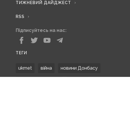
ТИЖНЕВИЙ ДАЙДЖЕСТ
RSS
Підписуйтесь на нас:
ТЕГИ
ukrnet
війна
новини Донбасу
Донецька область
Донбас
Донетчина
ЗСУ
Донбасс
російські окупанти
новости Донбасса
Покровськ