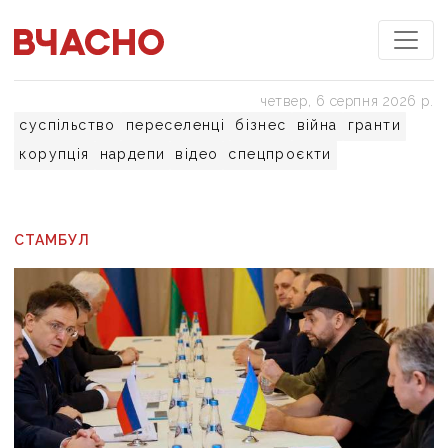
четвер, 6 серпня 2026 р.
суспільство
переселенці
бізнес
війна
гранти
корупція
нардепи
відео
спецпроєкти
СТАМБУЛ