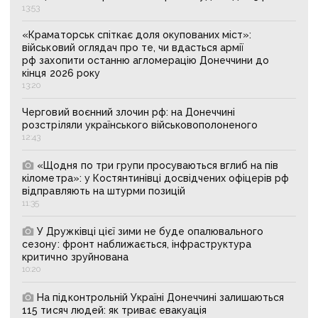
13:53
«Краматорськ спіткає доля окупованих міст»:
військовий оглядач про те, чи вдасться армії
рф захопити останню агломерацію Донеччини до
кінця 2026 року
13:20
Черговий воєнний злочин рф: на Донеччині
розстріляли українського військовополоненого
12:43
«Щодня по три групи просуваються вглиб на пів
кілометра»: у Костянтинівці досвідчених офіцерів рф
відправляють на штурми позицій
11:35
У Дружківці цієї зими не буде опалювального
сезону: фронт наближається, інфраструктура
критично зруйнована
10:20
На підконтрольній Україні Донеччині залишаються
115 тисяч людей: як триває евакуація