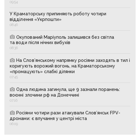
09:54
У Краматорську припиняють роботу чотири
відділення «Укрпошти»
08:46
Окупований Маріуполь залишився без світла
та води після нічних вибухів
08:36
На Слов’янському напрямку росіяни заходять в тил і
коригують ворожий вогонь, на Краматорському
«промацують» слабкі ділянки
07:45
Одна людина загинула, ще 9 зазнали поранень:
воєнні злочини рф на Донеччині
07:16
Росіяни чотири рази атакували Слов’янськ FPV-
дронами: є влучання у центрі міста
06:09