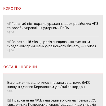
КОРОТКО
Генштаб підтвердив ураження двох російських НПЗ
та засоби управління ударними БпЛА.
14:01
За останній місяць росія знищила 400 тис. кв. м
складських приміщень українського бізнесу, — Forbes
14:01
ОСТАННІ НОВИНИ
Відрядження, відпочинок і поїздка за дітьми: ВАКС
знову відмовив Кириленкам у виїзді за кордон
14:00
Працював на ФСБ і наводив вогонь на позиції ЗСУ:
священника Покровської єпархії засудили до 15 років