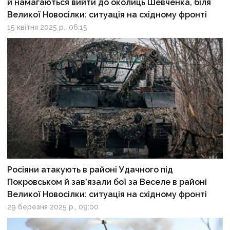
й намагаються вийти до околиць Шевченка, біля
Великої Новосілки: ситуація на східному фронті
15 квітня 2025 р., 06:15
Росіяни атакують в районі Удачного під
Покровськом й зав’язали бої за Веселе в районі
Великої Новосілки: ситуація на східному фронті
29 березня 2025 р., 09:00