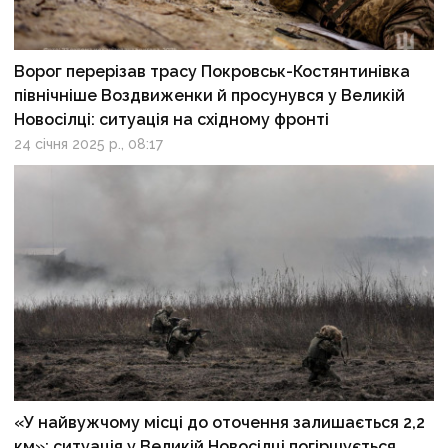
Ворог перерізав трасу Покровськ-Костянтинівка
північніше Воздвиженки й просунувся у Великій
Новосілці: ситуація на східному фронті
24 січня 2025 р., 08:17
«У найвужчому місці до оточення залишається 2,2
км»: ситуація у Великій Новосілці погіршується