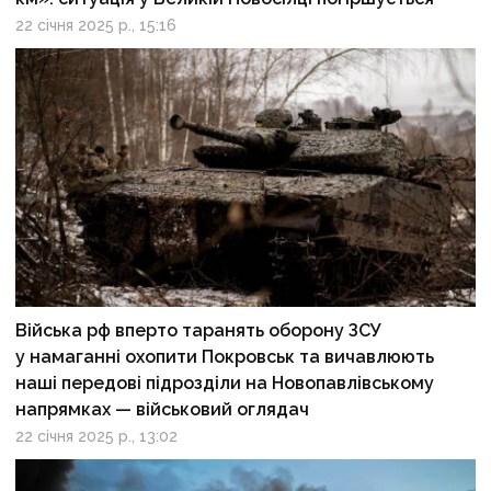
22 січня 2025 р., 15:16
Війська рф вперто таранять оборону ЗСУ
у намаганні охопити Покровськ та вичавлюють
наші передові підрозділи на Новопавлівському
напрямках — військовий оглядач
22 січня 2025 р., 13:02