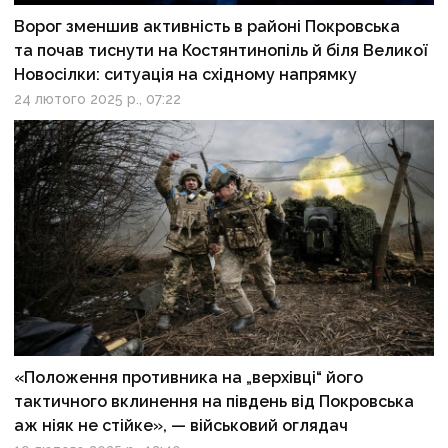
Ворог зменшив активність в районі Покровська
та почав тиснути на Костянтинопіль й біля Великої
Новосілки: ситуація на східному напрямку
24 лютого 2025 р., 07:22
«Положення противника на „верхівці“ його
тактичного вклинення на південь від Покровська
аж ніяк не стійке», — військовий оглядач