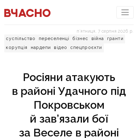
пʼятниця, 7 серпня 2026 р.
суспільство
переселенці
бізнес
війна
гранти
корупція
нардепи
відео
спецпроєкти
Росіяни атакують
в районі Удачного під
Покровськом
й зав’язали бої
за Веселе в районі