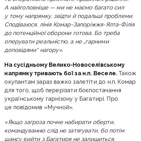
А найголовніше — ми не маємо багато сил
у тому напрямку, звідти й подальші проблеми.
Сподіваюся, лінія Комар-Запоріжжя-Ялта-Філія
до потенційної оборони готова. Бо треба
оперувати реальністю, а не „гарними
доповідями“ нагору».
На сусідньому
Велико-Новоселівському
напрямку тривають бої за н.п. Веселе.
Також
окупантам зараз важко залетіти до н.п. Комар
для того, щоб перерізати боєпостачання
українському гарнізону у Багатирі. Про
це повідомив «Мучной».
«Якщо загроза почне набирати оберти,
командуванню слід не затягувати, бо потім
шансу вийти з Багатиря не залишиться,