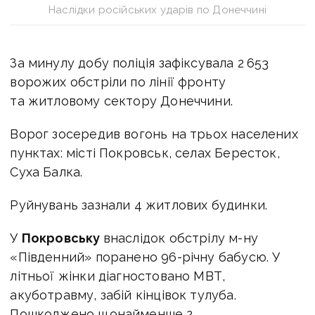
Наслідки російських ударів по Донеччині
За минулу добу поліція зафіксувала 2 653
ворожих обстріли по лінії фронту
та житловому сектору Донеччини.
Ворог зосередив вогонь на трьох населених
пунктах: місті Покровськ, селах Бересток,
Суха Балка.
Руйнувань зазнали 4 житлових будинки.
У
Покровську
внаслідок
обстрілу м-ну
«Південний»
поранено 96-річну бабусю.
У
літньої жінки діагностовано МВТ,
акуботравму, забій кінцівок тулуба.
Пошкоджено
щонайменше 2