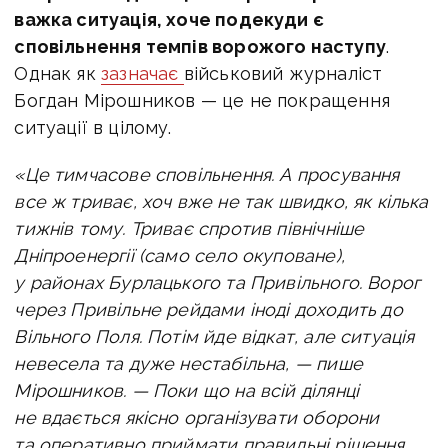
важка ситуація, хоче подекуди є
с
повільнення темпів ворожого наступу
.
Однак як
зазначає
військовий журналіст
Богдан Мірошников — це не покращення
ситуації в цілому.
«Це тимчасове сповільнення. А просування
все ж триває, хоч вже не так швидко, як кілька
тижнів тому.
Триває спротив північніше
Дніпроенергії (само село окуповане),
у районах Бурлацького та Привільного. В
орог
через Привільне рейдами іноді доходить до
Вільного Поля. Потім йде відкат, але ситуація
невесела та дуже нестабільна, — пише
Мірошников. —
Поки що на всій ділянці
не вдається якісно організувати оборони
та оперативно приймати правильні рішення.