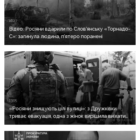
16:27
Відео. Росіяни вдарили по Слов’янську «Торнадо-
С»: загинула людина, п’ятеро поранені
13:05
«Росіяни знищують цілі вулиці»: з Дружківки
триває евакуація, одна з жінок вирішила виїхати
після загибелі чоловіка