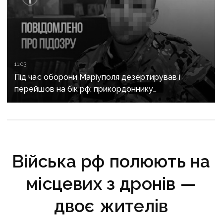
11:03
Під час оборони Маріуполя дезертирував і
перейшов на бік рф: прикордоннику
з «Азовсталі» повідомили про підозру
Війська рф полюють на
місцевих з дронів —
двоє жителів