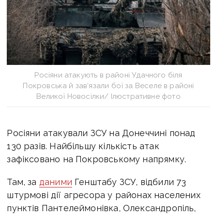
Росіяни атакують в районі Удачного біля
Покровська й зав’язали бої за Веселе в районі
Великої Новосілки/ Ілюстративне фото
Росіяни атакували ЗСУ на Донеччині понад
130 разів. Найбільшу кількість атак
зафіксовано на Покровському напрямку.
Там, за
даними
Генштабу ЗСУ, відбили
73
штурмові дії агресора у районах населених
пунктів Пантелеймонівка, Олександропіль,