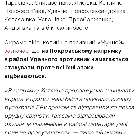
Тарасівка, Єлизаветівка, Лисівка, Котлине,
Новосергіївка, Удачне, Новоолександрівка,
Котлярівка, Успенівка, Преображенка,
Андріївка та в бік Калинового.
Окремо військовий на позивний «Мучной»
зазначає
, що
на
Покровському напрямку
в районі Удачного противник намагається
атакувати, проте всі їхні атаки
відбиваються.
«В напрямку Котлине продовжуємо знищувати
ворога у промці, наші бійці атакували позицію
русохряків FPV дроном та відправили до пекла
брудну свиноту, так само відпрацювали
окупантів південніше в районі цвинтаря, далі
вони не просуваються», — пише військовий.