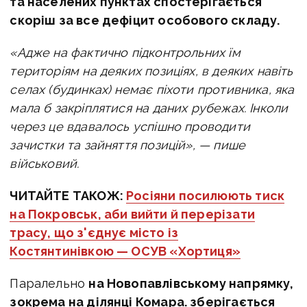
та населених пунктах спостерігається
скоріш за все дефіцит особового складу.
«Адже на фактично підконтрольних їм
територіям на деяких позиціях, в деяких навіть
селах (будинках) немає піхоти противника, яка
мала б закріплятися на даних рубежах.
Інколи
через це вдавалось успішно проводити
зачистки та зайняття позицій», — пише
військовий.
ЧИТАЙТЕ ТАКОЖ:
Росіяни посилюють тиск
на Покровськ, аби вийти й перерізати
трасу, що з'єднує місто із
Костянтинівкою — ОСУВ «Хортиця»
Паралельно
на Н
овопавлівському напрямку,
зокрема на ділянці Комара. зберігається