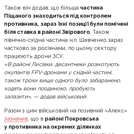
Також він додав, що більша
частина
Піщаного знаходиться під контролем
противника, зараз їхні позиції були помічені
біля ставка в районі Звірового
. Також
північно-східна частина н.п. Шевченко зараз
частково за росіянами, по цьому сектору
працюють дрони ЗСУ.
«В районі Лисівки, десантники розмотують
окупантів FPV-дронами у східній частині,
також трохи вище одного було забаранено,
ходять вони поодиноко, пробують
залазити», — додав військовий.
Разом з цим військовий на позивний «Алекс»
зазначив
, що в
районі Покровська
у противника на окремих ділянках