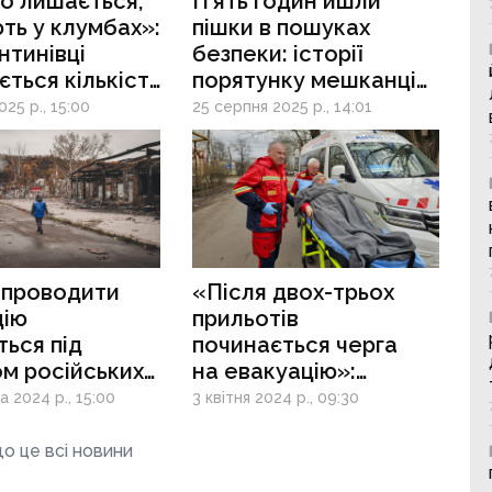
то лишається,
П’ять годин йшли
ть у клумбах»:
пішки в пошуках
нтинівці
безпеки: історії
ється кількість
порятунку мешканців
их могил,
Донеччини, які
25 р., 15:00
25 серпня 2025 р., 14:01
ри під
тікають від війни
и вивезли
тей
 проводити
«Після двох-трьох
цію
прильотів
ься під
починається черга
м російських
на евакуацію»:
:
як волонтери
 2024 р., 15:00
3 квітня 2024 р., 09:30
онеччині
вивозять
арна місія
маломобільних
о це всі новини
ка» рятує
донеччан