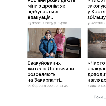
Росіяни розкидають
«Тих, х
міни з дронів: як
закопую
відбувається
у Костя
евакуація
збільшу
з Костянтинівки
стихійн
23 жовтня 2025 р., 14:00
9 жовтня 20
волонте
дронам
двох ді
Евакуйованих
«Часто
жителів Донеччини
евакуа
розселяють
доводит
на Закарпатті
наглядо
в новому МТП
дронів»
19 березня 2025 р., 11:40
7 листопада
як на Д
гуманіт
Поки щ
«Проліс