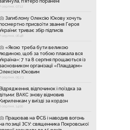
загинула, п’ятеро поранені
7 серпня, 07:12
Загиблому Олексію Юкову хочуть
посмертно присвоїти звання Героя
України: триває збір підписів
7 серпня, 06:48
«Якою треба бути великою
людиною, щоб за тобою плакала вся
Україна»: 7 та 8 серпня прощаються із
засновником організації «Плацдарм»
Олексієм Юковим
7 серпня, 05:23
Відрядження, відпочинок і поїздка за
дітьми: ВАКС знову відмовив
Кириленкам у виїзді за кордон
6 серпня, 14:00
Працював на ФСБ і наводив вогонь
на позиції ЗСУ: священника Покровської