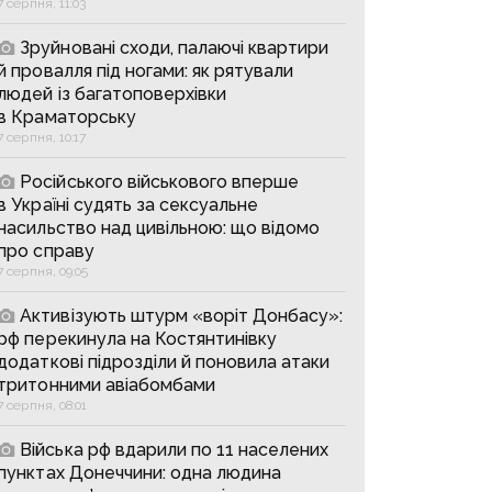
7 серпня, 11:03
Зруйновані сходи, палаючі квартири
й провалля під ногами: як рятували
людей із багатоповерхівки
в Краматорську
7 серпня, 10:17
Російського військового вперше
в Україні судять за сексуальне
насильство над цивільною: що відомо
про справу
7 серпня, 09:05
Активізують штурм «воріт Донбасу»:
рф перекинула на Костянтинівку
додаткові підрозділи й поновила атаки
тритонними авіабомбами
7 серпня, 08:01
Війська рф вдарили по 11 населених
пунктах Донеччини: одна людина