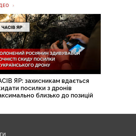
ІДЕО
АСІВ ЯР: захисникам вдається
кидати посилки з дронів
аксимально близько до позицій
ЕГИ