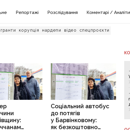
ьне
Репортажі
Розслідування
Коментарі / Аналіти
гранти
корупція
нардепи
відео
спецпроєкти
К
ер
Соціальний автобус
ччини
до потягів
івщину:
у Барвінковому:
еччанам
як безкоштовно
О