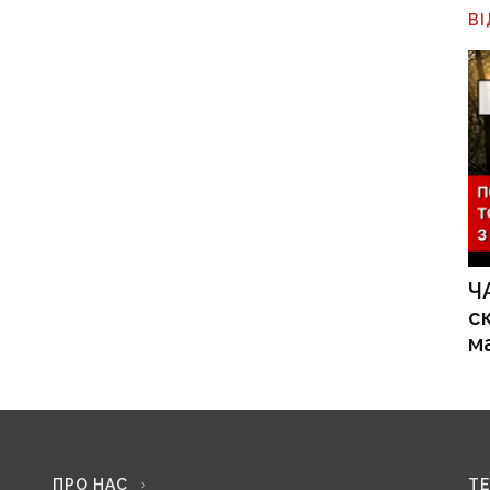
В
Ч
с
м
ПРО НАС
Т