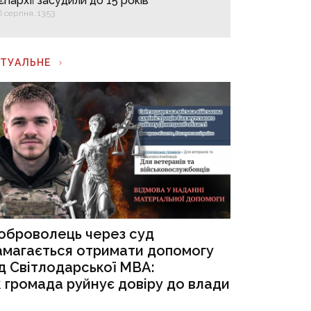
єпархії засудили до 15 років
6 серпня, 13:53
КТУАЛЬНЕ
оброволець через суд
амагається отримати допомогу
ід Світлодарської МВА:
к громада руйнує довіру до влади