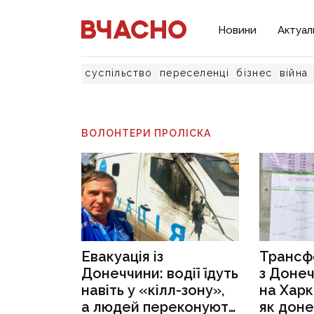
Новини
Актуал
суспільство
переселенці
бізнес
війна
ВОЛОНТЕРИ ПРОЛІСКА
Евакуація із
Трансф
Донеччини: водії їдуть
з Доне
навіть у «кілл-зону»,
на Харк
а людей переконують
як дон