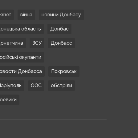
krnet
війна
новини Донбасу
онецька область
Донбас
онетчина
ЗСУ
Донбасс
осійські окупанти
овости Донбасса
Покровськ
аріуполь
ООС
обстріли
оевики