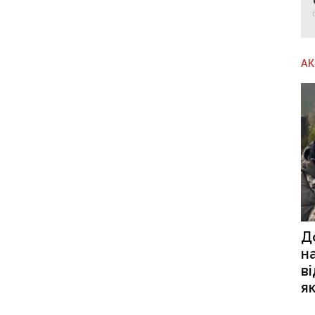
А
Д
н
в
я