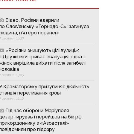
Відео. Росіяни вдарили
по Слов’янську «Торнадо-С»: загинула
людина, п’ятеро поранені
7 серпня, 16:27
«Росіяни знищують цілі вулиці»:
з Дружківки триває евакуація, одна з
жінок вирішила виїхати після загибелі
чоловіка
7 серпня, 13:05
У Краматорську призупиняє діяльність
станція переливання крові
7 серпня, 12:16
Під час оборони Маріуполя
дезертирував і перейшов на бік рф:
прикордоннику з «Азовсталі»
повідомили про підозру