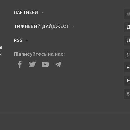
ПАРТНЕРИ
u
ТИЖНЕВИЙ ДАЙДЖЕСТ
Д
Д
RSS
ся
р
Підписуйтесь на нас:
ні
н
М
б