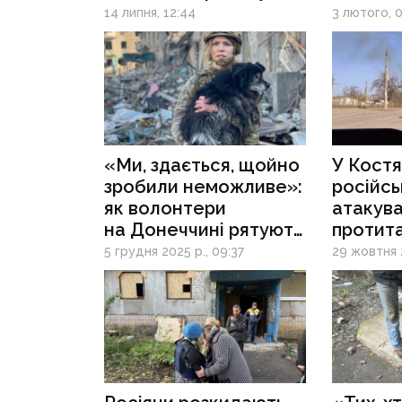
оселятися якомога
дістати
14 липня, 12:44
3 лютого, 0
далі від фронту
до най
залізни
«Ми, здається, щойно
У Костя
зробили неможливе»:
російсь
як волонтери
атакува
на Донеччині рятують
протит
з того світу людей і
снаряд 
5 грудня 2025 р., 09:37
29 жовтня 2
чотирилапих
за 5 мет
евакуац