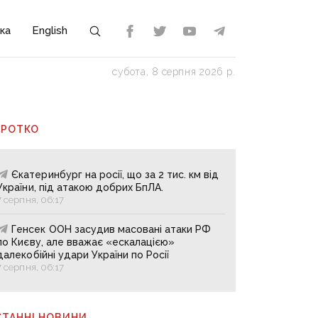
ка
English
субота, 8 серпня 2026 р.
ОРОТКО
Єкатеринбург на росії, що за 2 тис. км від
України, під атакою добрих БпЛА.
7 серпня, 06:17
Генсек ООН засудив масовані атаки РФ
по Києву, але вважає «ескалацією»
далекобійні удари України по Росії
7 серпня, 06:17
СТАННІ НОВИНИ