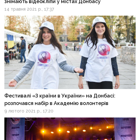
знімають відеокліпи у містах Донбасу
14 травня 2021 р., 17:37
Фестивалі «З країни в України» на Донбасі:
розпочався набір в Академію волонтерів
9 лютого 2021 р., 17:20