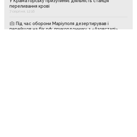
У Краматорську призупиняє діяльність станція
переливання крові
7 серпня, 12:16
Під час оборони Маріуполя дезертирував і
перейшов на бік рф: прикордоннику з «Азовсталі»
повідомили про підозру
7 серпня, 11:03
Зруйновані сходи, палаючі квартири й провалля під
ногами: як рятували людей із багатоповерхівки
в Краматорську
7 серпня, 10:17
Російського військового вперше в Україні судять
за сексуальне насильство над цивільною: що відомо
про справу
7 серпня, 09:05
Активізують штурм «воріт Донбасу»:
рф перекинула на Костянтинівку додаткові підрозділи
й поновила атаки тритонними авіабомбами
7 серпня, 08:01