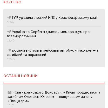
КОРОТКО
ГУР уразила Ільський НПЗ у Краснодарському краї
12:49
Україна та Сербія підписали меморандум про
взаєморозуміння
12:48
росіяни влучили в рейсовий автобус у Нікополі — є
загиблий та поранений
12:48
ОСТАННІ НОВИНИ
«Син українського Донбасу»: у Києві прощаються із
загиблим Олексієм Юковим — пошуковцем загону
«Плацдарм»
10:47