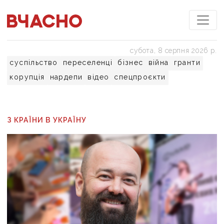
субота, 8 серпня 2026 р.
суспільство
переселенці
бізнес
війна
гранти
корупція
нардепи
відео
спецпроєкти
З КРАЇНИ В УКРАЇНУ