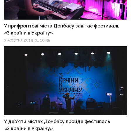
У прифронтові міста Донбасу завітає фестиваль
«З країни в Україну»
3 жовтня 2019 р., 10:35
У дев’яти містах Донбасу пройде фестиваль
«З країни в Україну»