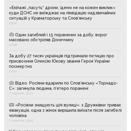
«Екіпажі „пасуть“ дрони, їдемо не на кожен виклик»:
куди ДСНС не виїжджає на ліквідацію надзвичайних
ситуацій у Краматорську та Слов’янську
09:00
Один загиблий і 15 поранених за добу: ворог
масовано обстріляв Донеччину
07:08
За добу 27 тисяч українців підтримали петицію про
присвоєння Олексію Юкову звання Героя України
посмертно
07:00
Відео. Росіяни вдарили по Слов’янську «Торнадо-
С»: загинула людина, п’ятеро поранені
7 серпня, 16:27
«Росіяни знищують цілі вулиці»: з Дружківки триває
евакуація, одна з жінок вирішила виїхати після загибелі
чоловіка
7 серпня, 13:05