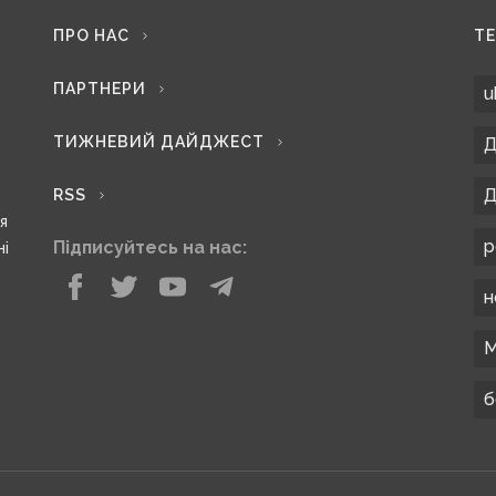
ПРО НАС
Т
ПАРТНЕРИ
u
ТИЖНЕВИЙ ДАЙДЖЕСТ
Д
Д
RSS
ся
р
Підписуйтесь на нас:
ні
н
М
б