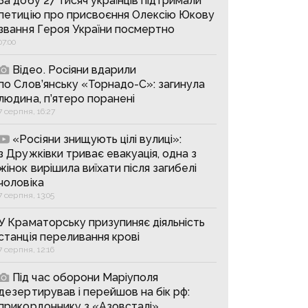
За добу 27 тисяч українців підтримали
петицію про присвоєння Олексію Юкову
звання Героя України посмертно
07:00
Відео. Росіяни вдарили
по Слов’янську «Торнадо-С»: загинула
людина, п’ятеро поранені
7 серпня, 16:27
«Росіяни знищують цілі вулиці»:
з Дружківки триває евакуація, одна з
жінок вирішила виїхати після загибелі
чоловіка
7 серпня, 13:05
У Краматорську призупиняє діяльність
станція переливання крові
7 серпня, 12:16
Під час оборони Маріуполя
дезертирував і перейшов на бік рф:
прикордоннику з «Азовсталі»