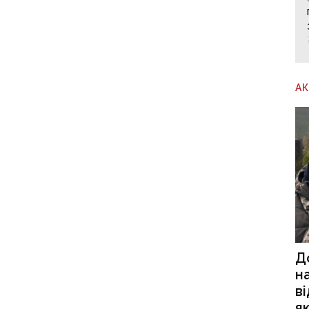
А
Д
н
в
я