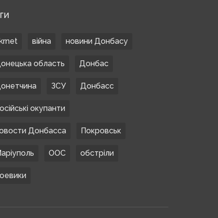
ЕГИ
krnet
війна
новини Донбасу
онецька область
Донбас
онетчина
ЗСУ
Донбасс
осійські окупанти
овости Донбасса
Покровськ
аріуполь
ООС
обстріли
оевики