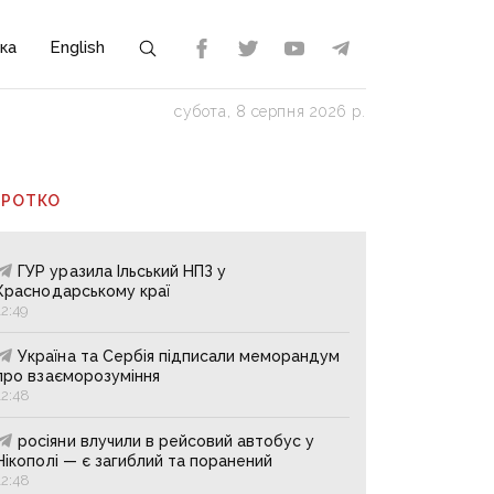
ка
English
субота, 8 серпня 2026 р.
ОРОТКО
ГУР уразила Ільський НПЗ у
Краснодарському краї
12:49
Україна та Сербія підписали меморандум
про взаєморозуміння
12:48
росіяни влучили в рейсовий автобус у
Нікополі — є загиблий та поранений
12:48