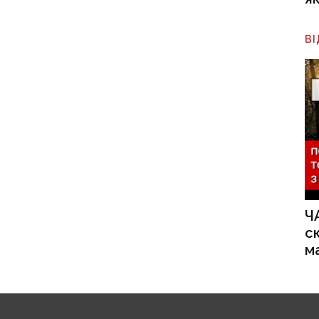
В
Ч
с
м