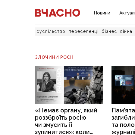
Новини
Актуал
суспільство
переселенці
бізнес
війна
ЗЛОЧИНИ РОСІЇ
«Немає органу, який
Пам’ята
роззброїть росію
загибли
чи змусить її
та пол
зупинитися»: коли
журналі