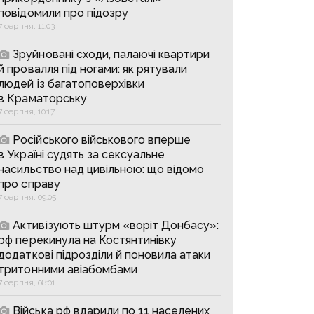
повідомили про підозру
7 серпня, 11:03
Зруйновані сходи, палаючі квартири
й провалля під ногами: як рятували
людей із багатоповерхівки
в Краматорську
7 серпня, 10:17
Російського військового вперше
в Україні судять за сексуальне
насильство над цивільною: що відомо
про справу
7 серпня, 09:05
Активізують штурм «воріт Донбасу»:
рф перекинула на Костянтинівку
додаткові підрозділи й поновила атаки
тритонними авіабомбами
7 серпня, 08:01
Війська рф вдарили по 11 населених