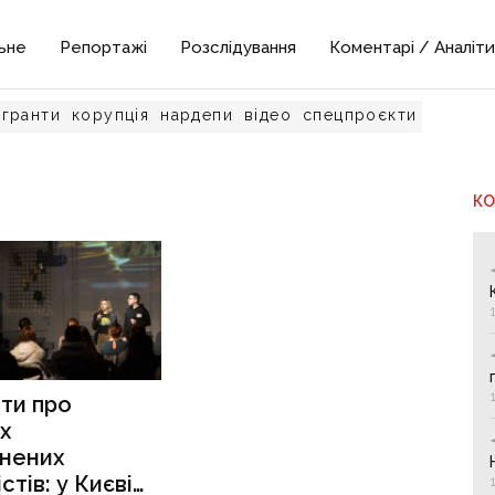
ьне
Репортажі
Розслідування
Коментарі / Аналіти
гранти
корупція
нардепи
відео
спецпроєкти
К
ти про
х
онених
стів: у Києві