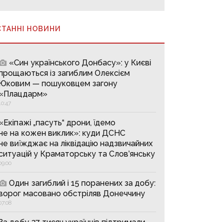
СТАННІ НОВИНИ
«Син українського Донбасу»: у Києві
прощаються із загиблим Олексієм
Юковим — пошуковцем загону
«Плацдарм»
10:47
«Екіпажі „пасуть“ дрони, їдемо
не на кожен виклик»: куди ДСНС
не виїжджає на ліквідацію надзвичайних
ситуацій у Краматорську та Слов’янську
09:00
Один загиблий і 15 поранених за добу:
ворог масовано обстріляв Донеччину
07:08