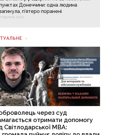
пунктах Донеччини: одна людина
загинула, п’ятеро поранені
7 серпня, 07:12
КТУАЛЬНЕ
оброволець через суд
амагається отримати допомогу
ід Світлодарської МВА:
к громада руйнує довіру до влади