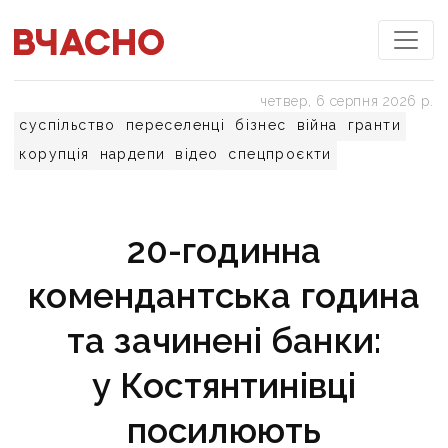
четвер, 6 серпня 2026 р.
суспільство
переселенці
бізнес
війна
гранти
корупція
нардепи
відео
спецпроєкти
20-годинна
комендантська година
та зачинені банки:
у Костянтинівці
посилюють