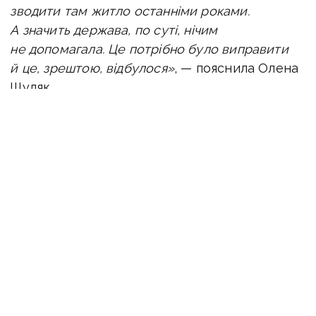
зводити там житло останніми роками.
А значить держава, по суті, нічим
не допомагала. Це потрібно було виправити
й це, зрештою, відбулося»
, — пояснила Олена
Шуляк.
Водночас Кабмін лишив без змін норму, яка
стосується віку житла у Києві. Як і раніше,
за програмою «єОселя» у столиці не можна
купувати житло, яке було введено
в експлуатацію раніше, ніж три роки назад.
ЧИТАЙТЕ ТАКОЖ:
За пів години від росіян,
але за ціною київських «квадратів».
За скільки на Донеччині здають в оренду
та продають нерухомість