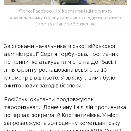
Фото: Facebook | У Костянтинівці посилять
комендантську годину і закриють відділення банків
(ілюстративне зображення)
За словами начальника міської військової
адміністрації Сергія Горбунова, противник
не припиняє атакувати місто на Донбасі, і
лінія фронту розташована всього за 10
кілометрів від нього. У зв’язку з цим і було
вжито нових заходів безпеки.
Російські окупанти продовжують
тероризувати Донеччину і від дій противника
потерпає, зокрема, й Костянтинівка. У місті
запроваджують 20-годинну комендантську
годину. Про це писав начальник МВА Сергій