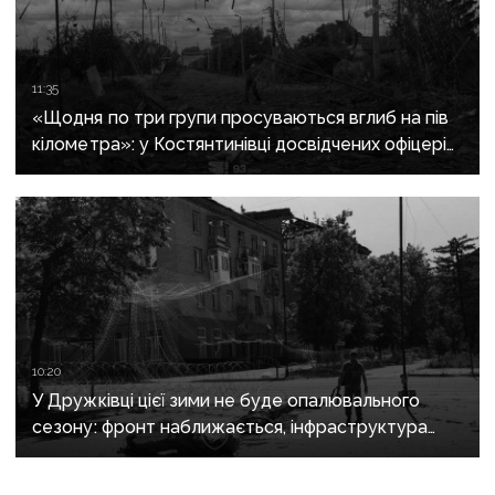
11:35
«Щодня по три групи просуваються вглиб на пів
кілометра»: у Костянтинівці досвідчених офіцерів
рф відправляють на штурми позицій
10:20
У Дружківці цієї зими не буде опалювального
сезону: фронт наближається, інфраструктура
критично зруйнована