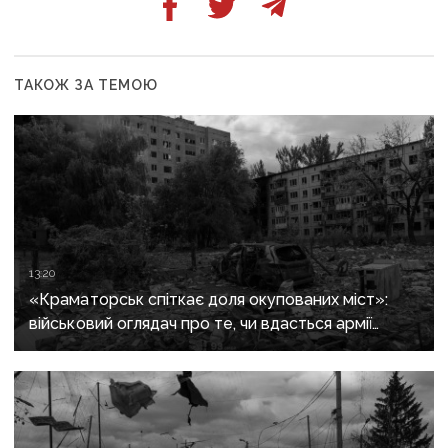
ТАКОЖ ЗА ТЕМОЮ
13:20
«Краматорськ спіткає доля окупованих міст»:
військовий оглядач про те, чи вдасться армії
рф захопити останню агломерацію Донеччини до
кінця 2026 року