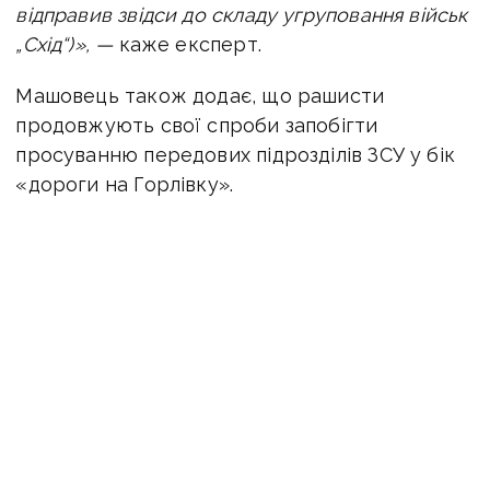
відправив звідси до складу угруповання військ
„Схід“)», —
каже експерт.
Машовець також додає, що рашисти
продовжують свої спроби запобігти
просуванню передових підрозділів ЗСУ у бік
«дороги на Горлівку».
До слова, заступниця міністра оборони Ганна
Маляр
повідомила
, що з
агалом звільнено під
Бахмутом 47 кв.км.
Протягом минулого
тижня звільнена площа збільшена на 3
кв.км.
ЧИТАЙТЕ ТАКОЖ:
Росіяни залучили близько
батальйону танків на Луганщині, ЗСУ
просуваються під Бахмутом: огляд ситуації