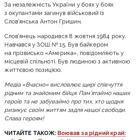
За незалежність України у боях у боях
з окупантами загинув військовий із
Слов’янська Антон Гришин.
Слов’янець народився 8 жовтня 1984 року.
Навчався у ЗОШ № 15. Був байкером
на прізвисько «Америка», повідомляють у
місцевій спільноті.
Був людиною з активною
життєвою позицією.
Медіа «Вчасно» висловлює щирі співчуття
рідним та знайомим бійця. Пам’ятаймо наших
героїв та не забуваймо про тих, хто щодня
ризикує своїм життям задля нашої свободи.
Слава героям!
ЧИТАЙТЕ ТАКОЖ:
Воював за рідний край: