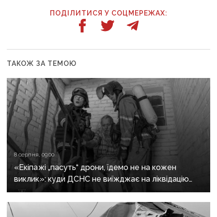
ПОДІЛИТИСЯ У СОЦМЕРЕЖАХ:
ТАКОЖ ЗА ТЕМОЮ
8 серпня, 09:00
«Екіпажі „пасуть“ дрони, їдемо не на кожен
виклик»: куди ДСНС не виїжджає на ліквідацію
надзвичайних ситуацій у Краматорську
та Слов’янську