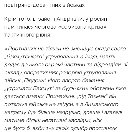
повітряно-десантних військах.
Крім того, в районі Андріївки, у росіян
намітилася чергова «серйозна криза»
тактичного рівня.
«
Противник не тільки не зменшує склад свого
„бахмутського“ угруповання, а іноді, навіть
додає до нього окремі частини та підрозділи, зі
складу оперативних резервів угруповання
військ „Південь“. Його вперте бажання
„утримати Бахмут“ за будь-яких обставин вже
дається взнаки. Принаймні, „під Токмак“ він
потягнув війська не звідси, а з Лиманського
напряму (це більше незручно, довше і взагалі
матиме більш негативні наслідки, ніж
це було б, якби 1−2 своїх одшбр противник