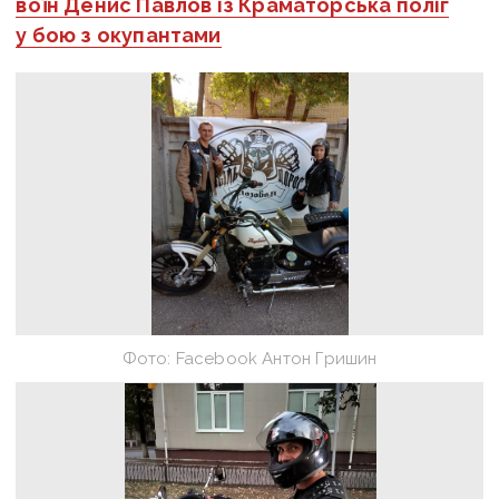
воїн Денис Павлов із Краматорська поліг
у бою з окупантами
Фото: Facebook Антон Гришин