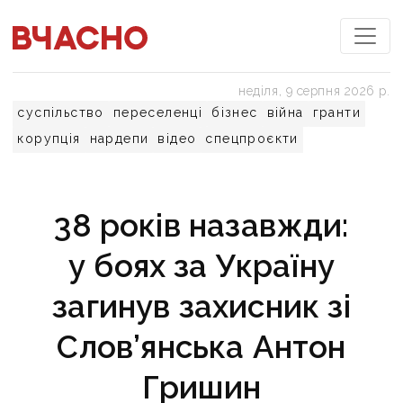
неділя, 9 серпня 2026 р.
суспільство
переселенці
бізнес
війна
гранти
корупція
нардепи
відео
спецпроєкти
38 років назавжди:
у боях за Україну
загинув захисник зі
Слов’янська Антон
Гришин