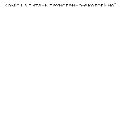
комісії з питань техногенно-екологічної
безпеки та надзвичайних ситуацій
заборонятиметься посадка пасажирів
в автомобільний чи залізничний транспорт
міжобласного сполучення, окрім спеціальних
залізничних рейсів», — додав міністр
інфраструктури.
транспортне сполучення
червона зона
карантин
коронавірус
Донбас
ПОДІЛИТИСЯ У СОЦМЕРЕЖАХ:
ТАКОЖ ЗА ТЕМОЮ