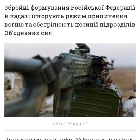
Збройні формування Російської Федерації
й надалі ігнорують режим припинення
вогню та обстрілюють позиції підрозділів
Об'єднаних сил.
Фото "Вчасно"
Протягом минулої доби, 22 березня, в районі