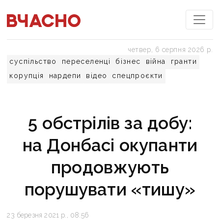
четвер, 6 серпня 2026 р.
суспільство
переселенці
бізнес
війна
гранти
корупція
нардепи
відео
спецпроєкти
5 обстрілів за добу:
на Донбасі окупанти
продовжують
порушувати «тишу»
23 березня 2021 р., 08:56