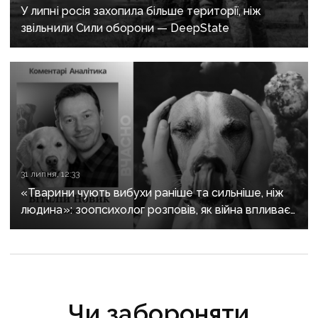
У липні росія захопила більше території, ніж
звільнили Сили оборони — DeepState
31 липня, 12:33
«Тварини чують вибухи раніше та сильніше, ніж
людина»: зоопсихолог розповів, як війна впливає
на домашніх улюбленців
Чи забороняти