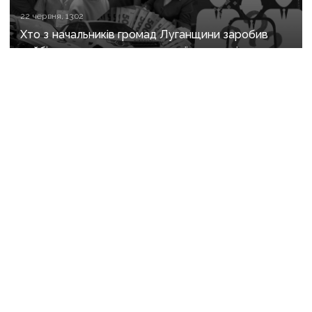
22 червня, 13:02
Хто з начальників громад Луганщини заробив
найбільше, а хто приховав свої статки від
громадськості
14 травня, 13:16
На Донеччині та Луганщині українські військові
уразили важливі російські комплекси ППО
та зв’язку