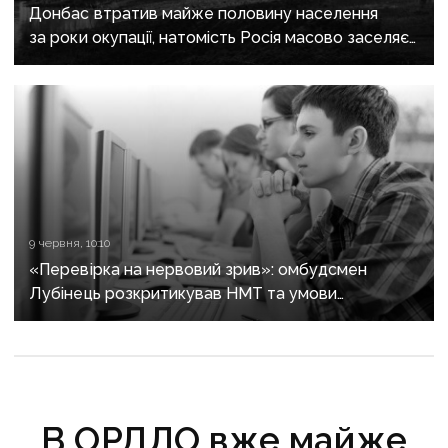
Донбас втратив майже половину населення
за роки окупації, натомість Росія масово заселяє
регіон своїми громадянами — ГУР
9 червня, 10:10
«Перевірка на нервовий зрив»: омбудсмен
Лубінець розкритикував НМТ та умови
складання іспиту
В ОРДЛО вже майже