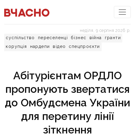
неділя, 9 серпня 2026 р.
суспільство
переселенці
бізнес
війна
гранти
корупція
нардепи
відео
спецпроєкти
Абітурієнтам ОРДЛО
пропонують звертатися
до Омбудсмена України
для перетину лінії
зіткнення