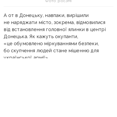
Фото: росЗМІ
А от в Донецьку, навпаки, вирішили
не наряджати місто, зокрема, відмовилися
від встановлення головної ялинки в центрі
Донецька. Як кажуть окупанти,
«це обумовлено міркуваннями безпеки,
бо скупчення людей стане мішенню для
української армії».
Натомість в адміністрації Луганська
повідомили про завершення встановлення
ялинки у центрі міста. Там святкова ялинка
з’явилася на Театральній площі. Так званий
глава «лнр» пасічник повідомив, що пройде
справжній Новий рік із справжньою ялинкою.
А верх ялинки прикрасить справжня червона