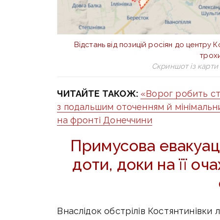
Відстань від позицій росіян до центру К
трохи
Скриншот із карти 
ЧИТАЙТЕ ТАКОЖ:
«Ворог робить ст
з подальшим оточенням й мінімальни
на фронті Донеччини
Примусова евакуаці
доти, доки на її оча
Внаслідок обстрілів Костянтинівки л