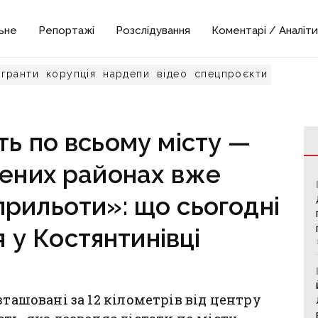
ьне
Репортажі
Розслідування
Коментарі / Аналіти
гранти
корупція
нардепи
відео
спецпроєкти
ть по всьому місту —
лених районах вже
рильоти»: що сьогодні
 у Костянтинівці
зташовані за 12 кілометрів від центру