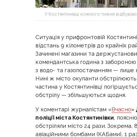
У Костянтинівці кожного тижня відбуваю
Ситуація у прифронтовій Костянтинів
відстань 9 кілометрів до крайніх ра
Зачинені магазини та держустанови
комендантська година з забороною 
з водо- та газопостачанням — лише 
Нині ж місто окупанти обстрілюють 
частина у Костянтинівці погіршуєтьс
обстрілу — збільшуються щодня.
У коментарі журналістам «
Вчасно
»
поліції міста Костянтинівки
, поясню
обстріляли місто 24 рази. Зокрема, 
авіаційними бомбами (КАБами), 1 ра