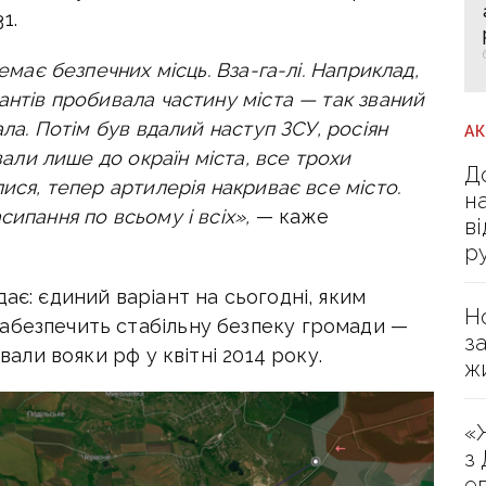
1.
немає безпечних місць. Вза-га-лі. Наприклад,
антів пробивала частину міста — так званий
ала. Потім був вдалий наступ ЗСУ, росіян
А
авали лише до окраїн міста, все трохи
Д
лися, тепер артилерія накриває все місто.
н
сипання по всьому і всіх»,
— каже
в
р
ає: єдиний варіант на сьогодні, яким
Н
абезпечить стабільну безпеку громади —
з
ували вояки рф у квітні 2014 року.
ж
«
з
е