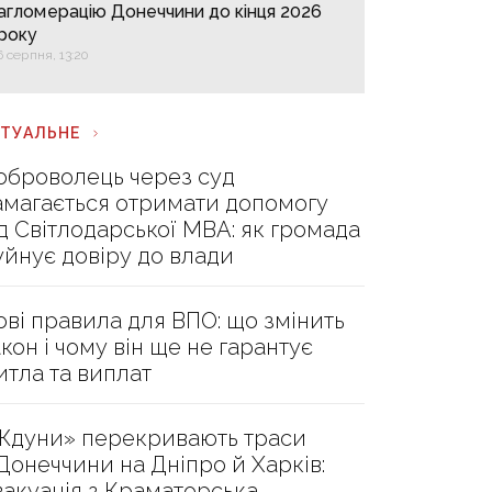
агломерацію Донеччини до кінця 2026
року
6 серпня, 13:20
КТУАЛЬНЕ
оброволець через суд
амагається отримати допомогу
ід Світлодарської МВА: як громада
уйнує довіру до влади
ові правила для ВПО: що змінить
акон і чому він ще не гарантує
итла та виплат
Ждуни» перекривають траси
 Донеччини на Дніпро й Харків:
вакуація з Краматорська