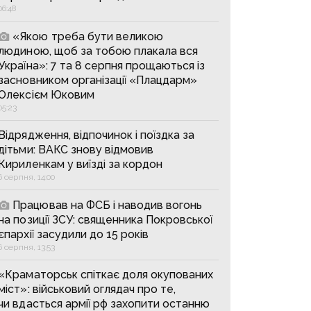
06:48
«Якою треба бути великою
людиною, щоб за тобою плакала вся
Україна»: 7 та 8 серпня прощаються із
засновником організації «Плацдарм»
Олексієм Юковим
05:23
Відрядження, відпочинок і поїздка за
дітьми: ВАКС знову відмовив
Кириленкам у виїзді за кордон
6 серпня, 14:00
Працював на ФСБ і наводив вогонь
на позиції ЗСУ: священника Покровської
єпархії засудили до 15 років
6 серпня, 13:53
«Краматорськ спіткає доля окупованих
міст»: військовий оглядач про те,
чи вдасться армії рф захопити останню