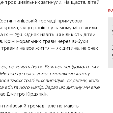
ще троє цивільних загинули. На щастя, дітей
К
Костянтинівській громаді примусова
 Зокрема, якщо раніше у самому місті жили
а їх — 256. Однак навіть ця кількість дітей
в. Крім моральних травм через вибухи
 травми на все життя — як дитина, на очах
ся, не хочуть їхати. Бояться невідомого, тих
і… Ми все це показуємо, вмовляємо кожну
ся таких трагічних випадків, як днями, коли
ла вбита його матір. Зараз цю дитину ми вже
дає Дмитро Кірдяпкін.
нтинівській громаді, але не мають
оохоронці також регулярно проводять