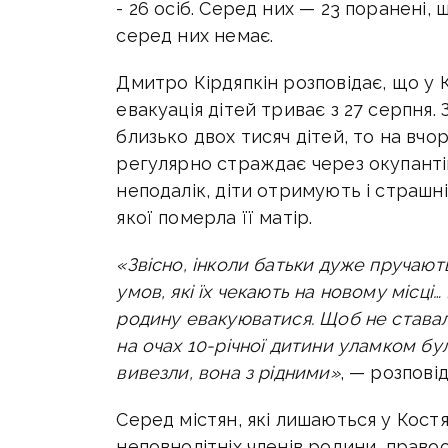
- 26 осіб. Серед них — 23 поранені, 
серед них немає.
Дмитро Кірдяпкін розповідає, що у 
евакуація дітей триває з 27 серпня.
близько двох тисяч дітей, то на вчор
регулярно страждає через окупанті
неподалік, діти отримують і страшні
якої померла її матір.
«Звісно, інколи батьки дуже пручають
умов, які їх чекають на новому місц
родину евакуюватися. Щоб не ставало
на очах 10-річної дитини уламком бу
вивезли, вона з рідними»
, — розпові
Серед містян, які лишаються у Костя
неповнолітніх членів родини, прав