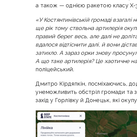
а також — однією ракетою класу Х-3
«У Костянтинівській громаді взагалі 
ще рік тому ствольна артилерія окуп
правий берег весь, але далі не доліт
вдалося відтіснити далі, й вони діст
затихло. А зараз орки знову просуну
А що таке артилерія? Це хаотичне на
поліцейський.
Дмитро Кірдяпкін, посміхаючись, дод
унеможливить обстріл громади та з
захід у Горлівку й Донецьк, які окуп