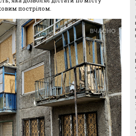
ть, яка дозволяє дістати по місту
нковим пострілом.