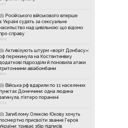
10:17
Російського військового вперше
в Україні судять за сексуальне
насильство над цивільною: що відомо
про справу
09:05
Активізують штурм «воріт Донбасу»:
рф перекинула на Костянтинівку
додаткові підрозділи й поновила атаки
тритонними авіабомбами
08:01
Війська рф вдарили по 11 населених
пунктах Донеччини: одна людина
загинула, п’ятеро поранені
07:12
Загиблому Олексію Юкову хочуть
посмертно присвоїти звання Героя
України: триває збір підписів