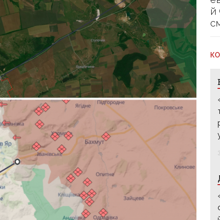
й
с
КО