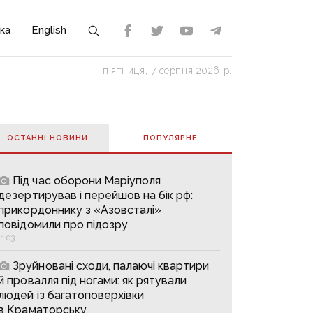
ка
English
пʼятниця, 7 серпня 2026 р.
ОСТАННІ НОВИНИ
ПОПУЛЯРНE
Під час оборони Маріуполя
дезертирував і перейшов на бік рф:
прикордоннику з «Азовсталі»
повідомили про підозру
11:03
Зруйновані сходи, палаючі квартири
й провалля під ногами: як рятували
людей із багатоповерхівки
в Краматорську