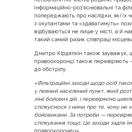
інформаційно-роз'яснювальні та філь
попереджають про наслідки, які їх 
з окупантами та «здаватимуть» пози
відбуваються не лише у місті, а й н
такий самий ризик співпраці місцеви
Дмитро Кірдяпкін також зауважує, що
правоохоронці також перевіряють —
до обстрілу.
«Фільтраційні заходи щодо осіб так
у певний населений пункт, який роз
лінії бойових дій, і перевіряємо циві
спілкуємося з ними про те, чому не
бойовиками. За потреби — перевіряє
спілкування тощо. Це заходи задля їх
правоохоронець.