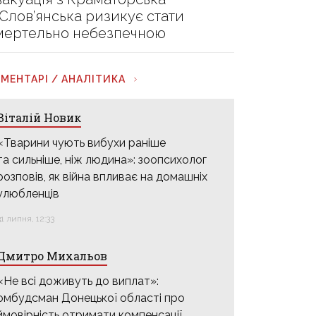
 Слов’янська ризикує стати
мертельно небезпечною
МЕНТАРІ / АНАЛІТИКА
Віталій Новик
«Тварини чують вибухи раніше
та сильніше, ніж людина»: зоопсихолог
розповів, як війна впливає на домашніх
улюбленців
31 липня, 12:33
Дмитро Михальов
«Не всі доживуть до виплат»:
омбудсман Донецької області про
ймовірність отримати компенсації