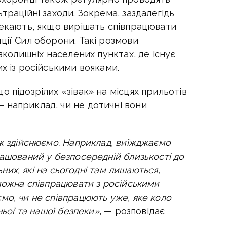
траційні заходи. Зокрема, заздалегідь
чекають, якщо вирішать співпрацювати
ції Сил оборони. Такі розмови
авколишніх населених пунктах, де існує
х із російськими вояками.
 підозрілих «зівак» на місцях прильотів
 наприклад, чи не дотичні вони
ож здійснюємо. Наприклад, виїжджаємо
ташований у безпосередній близькості до
льних, які на сьогодні там лишаються,
 можна співпрацювати з російськими
мо, чи не співпрацюють уже, яке коло
ньої та нашої безпеки»
, — розповідає