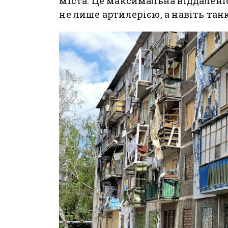
міста. Це максимальна віддаленіс
не лише артилерією, а навіть та