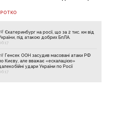
ОРОТКО
Єкатеринбург на росії, що за 2 тис. км від
України, під атакою добрих БпЛА.
06:17
Генсек ООН засудив масовані атаки РФ
по Києву, але вважає «ескалацією»
далекобійні удари України по Росії
06:17