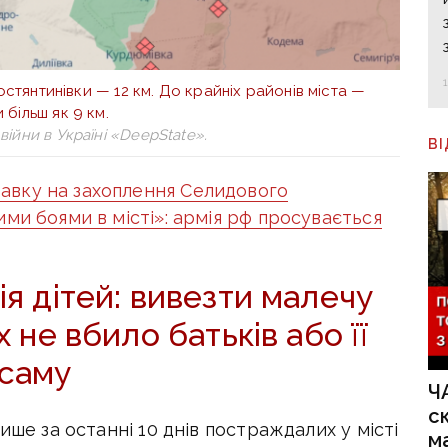
остянтинівки — 12 км. До крайніх районів міста —
 більш як 9 км.
війни в Україні «DeepState».
В
авку на захоплення Селидового
ми боями в місті»: армія рф просувається
я дітей: вивезти малечу
х не вбило батьків або її
саму
Ч
с
ише за останні 10 днів постраждалих у місті
м