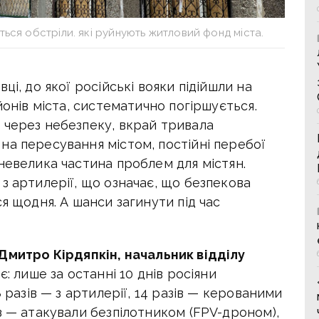
ться обстріли. які руйнують житловий фонд міста.
ці, до якої російські вояки підійшли на
йонів міста, систематично погіршується.
 через небезпеку, вкрай тривала
на пересування містом, постійні перебої
невелика частина проблем для містян.
з артилерії, що означає, що безпекова
я щодня. А шанси загинути під час
Дмитро Кірдяпкін, начальник відділу
є: лише за останні 10 днів росіяни
8 разів — з артилерії, 14 разів — керованими
з — атакували безпілотником (FPV-дроном),