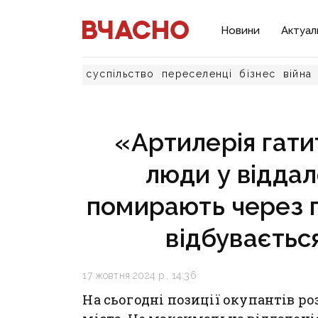
Новини
Актуал
суспільство
переселенці
бізнес
війна
«Артилерія гати
люди у відда
помирають через п
відбувається
17 жовтня 2024 р., 14:36
На сьогодні позиції окупантів ро