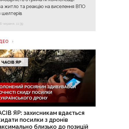
за житло та реакцію на виселення ВПО
з шелтерів
16 червня, 11:39
ІДЕО
АСІВ ЯР: захисникам вдається
кидати посилки з дронів
аксимально близько до позицій