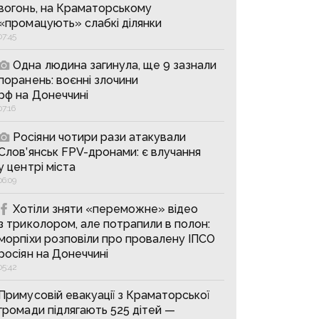
вогонь, на Краматорському
«промацують» слабкі ділянки
07:45
Одна людина загинула, ще 9 зазнали
поранень: воєнні злочини
рф на Донеччині
07:16
Росіяни чотири рази атакували
Слов’янськ FPV-дронами: є влучання
у центрі міста
06:09
Хотіли зняти «переможне» відео
з триколором, але потрапили в полон:
морпіхи розповіли про провалену ІПСО
росіян на Донеччині
05:42
Примусовій евакуації з Краматорської
громади підлягають 525 дітей —