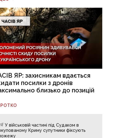
АСІВ ЯР: захисникам вдається
кидати посилки з дронів
аксимально близько до позицій
ОРОТКО
У військовій частині під Судаком в
окупованому Криму супутники фіксують
пожежу