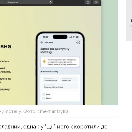
ну іпотеку. Фото: t.me/mintsyfra
ладний, однак у “Дії” його скоротили до