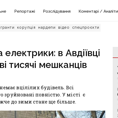
ьне
Репортажі
Розслідування
Коментарі / Аналіти
гранти
корупція
нардепи
відео
спецпроєкти
та електрики: в Авдіївці
і тисячі мешканців
немає вцілілих будівель. Всі
 зруйновані повністю. У місті є
жче до зими стане ще більше.