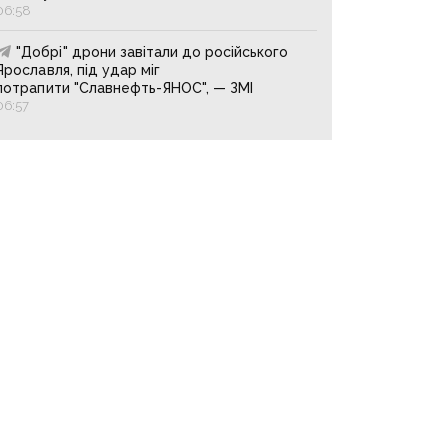
06:58
"Добрі" дрони завітали до російського
Ярославля, під удар міг
потрапити "Славнефть-ЯНОС", — ЗМІ
06:57