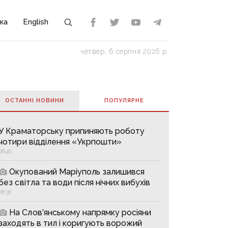
ка
English
четвер, 6 серпня 2026 р.
ОСТАННІ НОВИНИ
ПОПУЛЯРНE
У Краматорську припиняють роботу
чотири відділення «Укрпошти»
08:46
Окупований Маріуполь залишився
без світла та води після нічних вибухів
08:36
На Слов’янському напрямку росіяни
заходять в тил і коригують ворожий