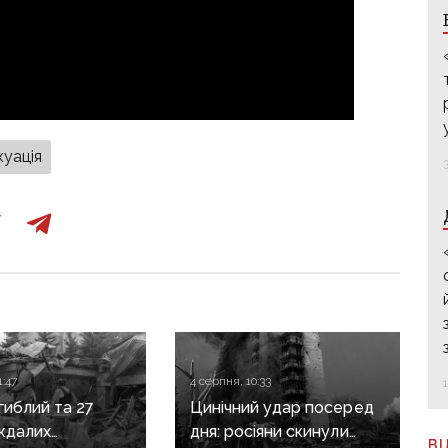
куація
1:47
4 серпня, 10:33
гиблий та 27
Цинічний удар посеред
ждалих
дня: росіяни скинули
В