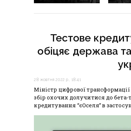
громади підлягають 525
у Крама
дітей — ДонОВА
пошуков
завалам
заверш
Тестове кредит
обіцяє держава та
ук
28 жовтня 2022 р., 18:41
Міністр цифрової трансформації
збір охочих долучитися до бета-
кредитування “єОселя” в застосун