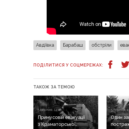
Авдіївка
Барабаш
обстріли
ева
ПОДІЛИТИСЯ У СОЦМЕРЕЖАХ:
ТАКОЖ ЗА ТЕМОЮ
5 серпня, 14:10
5 серпня, 1
Примусовій евакуації
Один за
з Краматорської
постра