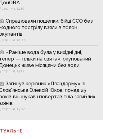
ДонОВА
5 серпня, 14:10
Спрацювали пошепки: бійці ССО без
жодного пострілу взяли в полон
окупантів
5 серпня, 14:00
«Раніше вода була у вихідні дні,
тепер — тільки на свята»: окупований
Донецьк живе місяцями без води
5 серпня, 13:17
Загинув керівник «Плацдарму» зі
Слов’янська Олексій Юков: понад 25
років він шукав і повертав тіла загиблих
воїнів
5 серпня, 13:02
КТУАЛЬНЕ