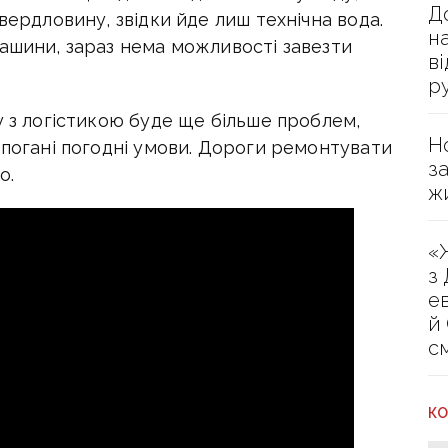
Д
вердловину, звідки йде лиш технічна вода.
н
машини, зараз нема можливості завезти
в
р
у з логістикою буде ще більше проблем,
Н
 погані погодні умови. Дороги ремонтувати
з
о.
ж
«
з
е
й
с
КО