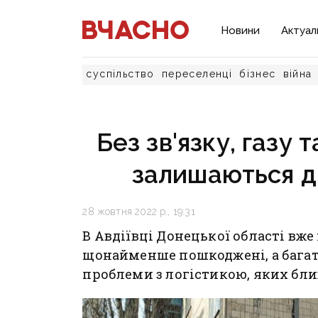
Новини
Актуал
суспільство
переселенці
бізнес
війна
Без зв'язку, газу 
залишаються дв
28 жовтня 2022 р., 19:31
В Авдіївці Донецької області вже 
щонайменше пошкоджені, а багато
проблеми з логістикою, яких бли