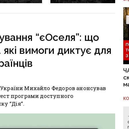
торську:
авіабомби
у операцію під
на багатоповерхівку
и 14-поверхівки
в центрі Краматорська,
ено
вже понад 20 поранених
ування “єОселя”: що
 які вимоги диктує для
раїнців
Ч
с
м
 України Михайло Федоров анонсував
тест програми доступного
К
ку “Дія”.