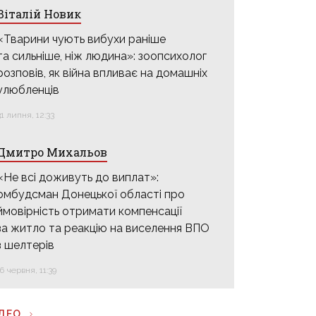
Віталій Новик
«Тварини чують вибухи раніше
та сильніше, ніж людина»: зоопсихолог
розповів, як війна впливає на домашніх
улюбленців
31 липня, 12:33
Дмитро Михальов
«Не всі доживуть до виплат»:
омбудсман Донецької області про
ймовірність отримати компенсації
за житло та реакцію на виселення ВПО
з шелтерів
16 червня, 11:39
ІДЕО