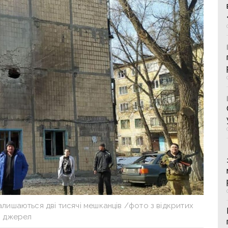
і залишаються дві тисячі мешканців /фото з відкритих
джерел