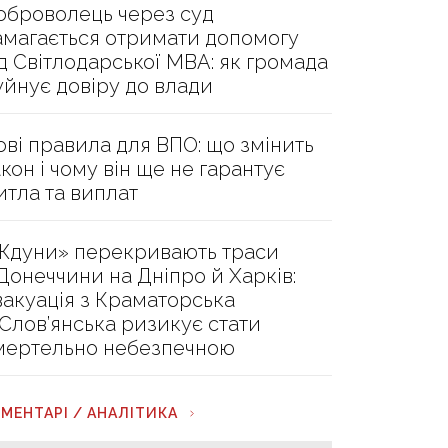
оброволець через суд
амагається отримати допомогу
ід Світлодарської МВА: як громада
уйнує довіру до влади
ові правила для ВПО: що змінить
акон і чому він ще не гарантує
итла та виплат
Ждуни» перекривають траси
 Донеччини на Дніпро й Харків:
вакуація з Краматорська
 Слов’янська ризикує стати
мертельно небезпечною
МЕНТАРІ / АНАЛІТИКА