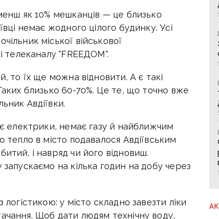
 менш як 10% мешканців — це близько
іївці немає жодного цілого будинку. Усі
очільник міської військової
рі телеканалу "FREEДОМ".
й, то їх ще можна відновити. А є такі
Таких близько 60-70%. Це те, що точно вже
льник Авдіївки.
має електрики, немає газу й найближчим
о тепло в місто подавалося Авдіївським
битий, і навряд чи його відновиш.
у запускаємо на кілька годин на добу через
з логістикою: у місто складно завезти ліки
А
ачання. Щоб дати людям технічну воду,