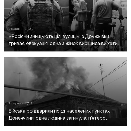
7 серпня, 13:05
«Росіяни знищують цілі вулиці»: з Дружківки
триває евакуація, одна з жінок вирішила виїхати
після загибелі чоловіка
7 серпня, 07:12
Війська рф вдарили по 11 населених пунктах
Донеччини: одна людина загинула, п’ятеро
поранені