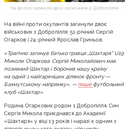
На фронті загинули двоє захисників із Добропілля
На війні проти окупантів загинули двоє
військових з Добропілля: 51-річний Сергій
Огарков і 24-річний Ярослав Гриньов.
«Трагічно загинув батько гравця „Шахтаря“ U19
Миколи Огаркова. Сергій Миколайович мав
позивний Шахтар і боронив нашу країну
на одній з найгарячіших ділянок фронту —
Бахмутському напрямку», —
пише
футбольний
клуб «Шахтар
».
Родина Огаркових родом з Добропілля. Син
Сергія Микола приєднався до Академії
«Шахтаря» у віці 13 років і наразі є одним з
лідерів юнацького складу «гірників»