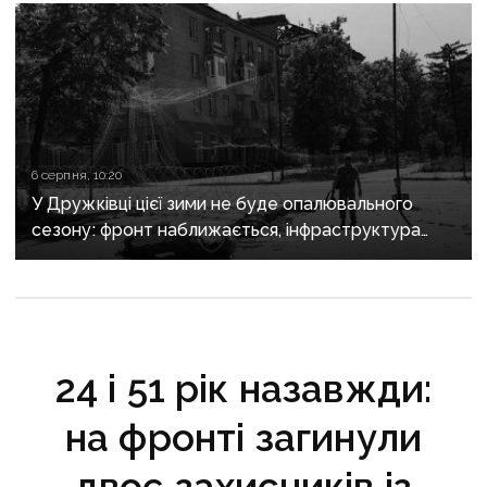
6 серпня, 10:20
У Дружківці цієї зими не буде опалювального
сезону: фронт наближається, інфраструктура
критично зруйнована
24 і 51 рік назавжди:
на фронті загинули
двоє захисників із