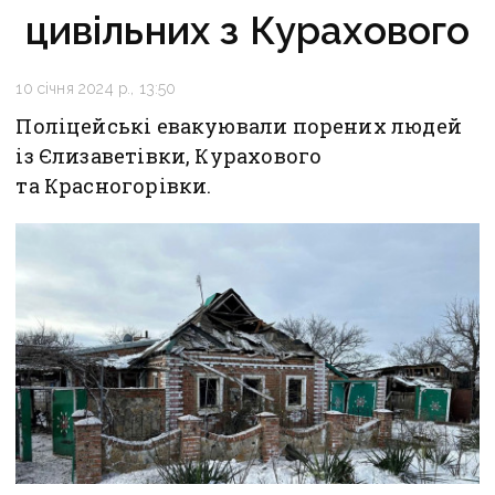
цивільних з Курахового
10 січня 2024 р., 13:50
Поліцейські евакуювали порених людей
із Єлизаветівки, Курахового
та Красногорівки.