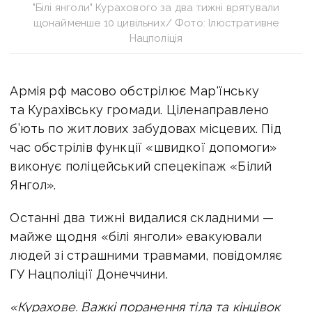
"Білі янголи" Курахового за два тижні врятували
щонайменше 10 цивільних/ Фото: Ілюстративне
Нацполіція
Армія рф масово обстрілює Мар'їнську
та Курахівську громади. Ціленаправлено
б’ють по житлових забудовах місцевих. Під
час обстрілів функції «швидкої допомоги»
виконує поліцейський спецекіпаж «Білий
Янгол».
Останні два тижні видалися складними —
майже щодня «білі янголи» евакуювали
людей зі страшними травмами, повідомляє
ГУ Нацполіції Донеччини.
«Курахове. Важкі поранення тіла та кінцівок