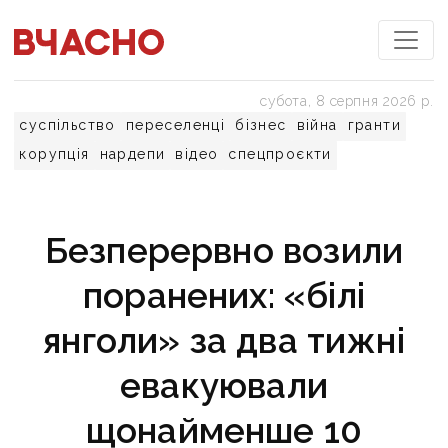
субота, 8 серпня 2026 р.
суспільство
переселенці
бізнес
війна
гранти
корупція
нардепи
відео
спецпроєкти
Безперервно возили
поранених: «білі
янголи» за два тижні
евакуювали
щонайменше 10