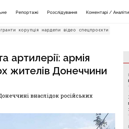
ьне
Репортажі
Розслідування
Коментарі / Аналіти
гранти
корупція
нардепи
відео
спецпроєкти
 та артилерії: армія
ох жителів Донеччини
 Донеччині внаслідок російських