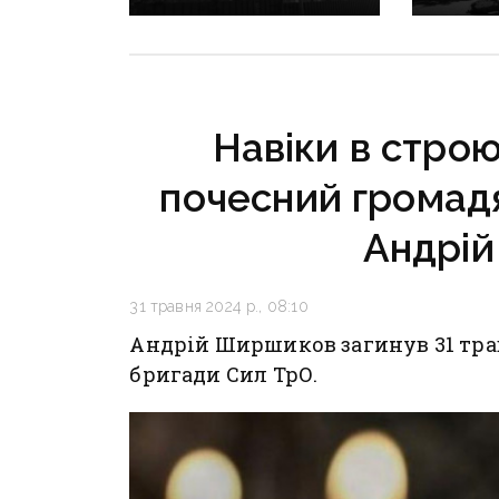
Донеччини: одна людина
сезону:
загинула, п’ятеро
наближа
поранені
інфраст
критичн
Навіки в строю
почесний громад
Андрі
31 травня 2024 р., 08:10
Андрій Ширшиков загинув 31 травн
бригади Сил ТрО.