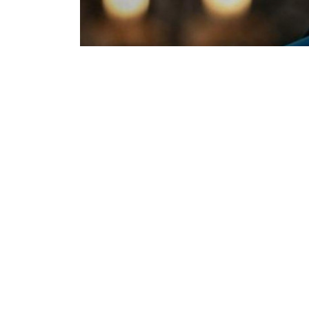
На фронті загинув почесний громадянин
На війні проти російських окупанті