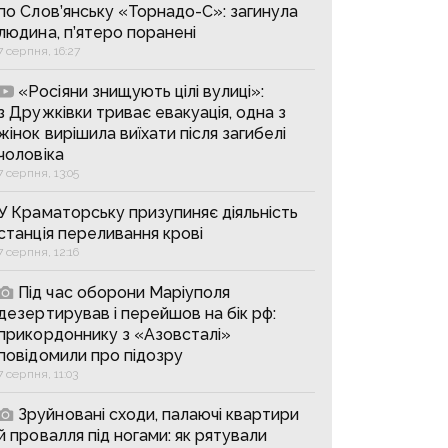
по Слов’янську «Торнадо-С»: загинула
людина, п’ятеро поранені
7 серпня, 16:27
«Росіяни знищують цілі вулиці»:
з Дружківки триває евакуація, одна з
жінок вирішила виїхати після загибелі
чоловіка
7 серпня, 13:05
У Краматорську призупиняє діяльність
станція переливання крові
7 серпня, 12:16
Під час оборони Маріуполя
дезертирував і перейшов на бік рф:
прикордоннику з «Азовсталі»
повідомили про підозру
7 серпня, 11:03
Зруйновані сходи, палаючі квартири
й провалля під ногами: як рятували