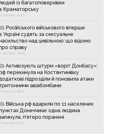
людей із багатоповерхівки
в Краматорську
7 серпня, 10:17
Російського військового вперше
в Україні судять за сексуальне
насильство над цивільною: що відомо
про справу
7 серпня, 09:05
Активізують штурм «воріт Донбасу»:
рф перекинула на Костянтинівку
додаткові підрозділи й поновила атаки
тритонними авіабомбами
7 серпня, 08:01
Війська рф вдарили по 11 населених
пунктах Донеччини: одна людина
загинула, п’ятеро поранені
7 серпня, 07:12