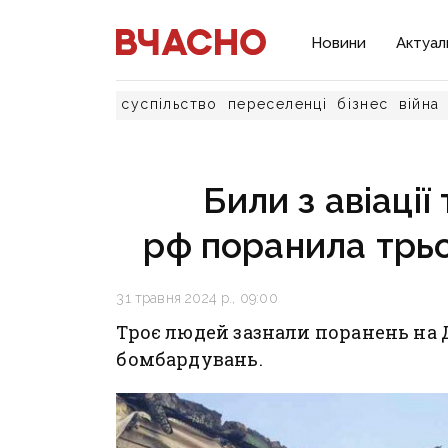
Новини
Актуал
суспільство
переселенці
бізнес
війна
Били з авіації
рф поранила трь
31 травня 2024 р., 09:00
Троє людей зазнали поранень на
бомбардувань.