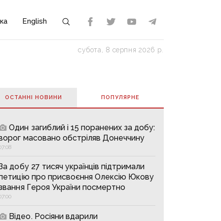
ка
English
субота, 8 серпня 2026 р.
ОСТАННІ НОВИНИ
ПОПУЛЯРНE
Один загиблий і 15 поранених за добу:
ворог масовано обстріляв Донеччину
07:08
За добу 27 тисяч українців підтримали
петицію про присвоєння Олексію Юкову
звання Героя України посмертно
07:00
Відео. Росіяни вдарили