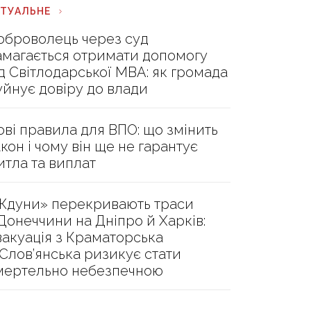
КТУАЛЬНЕ
оброволець через суд
амагається отримати допомогу
ід Світлодарської МВА: як громада
уйнує довіру до влади
ові правила для ВПО: що змінить
акон і чому він ще не гарантує
итла та виплат
Ждуни» перекривають траси
 Донеччини на Дніпро й Харків:
вакуація з Краматорська
 Слов’янська ризикує стати
мертельно небезпечною