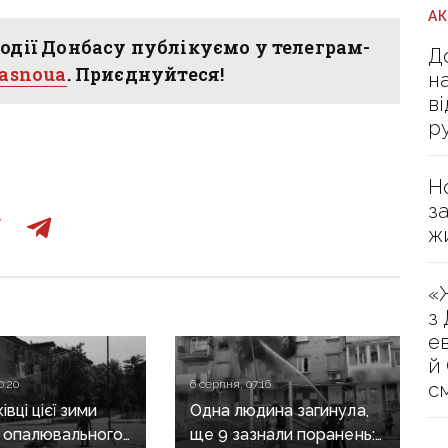
А
одії Донбасу публікуємо у телеграм-
Д
hasnoua
. Приєднуйтеся!
н
в
р
Н
з
ж
«
з
е
й
0:20
6 серпня, 07:16
с
вці цієї зими
Одна людина загинула,
 опалювального
ще 9 зазнали поранень: