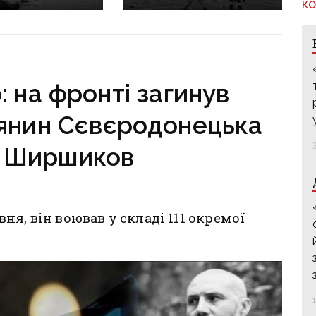
КО
 фронт
воєнні злочини
ється,
рф на Донеччині
руктура
о зруйнована
: на фронті загинув
янин Сєвєродонецька
й Ширшиков
я, він воював у складі 111 окремої