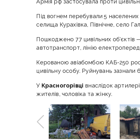
Армія рф застосувала проти цивільн
Під вогнем перебували
5 населених 
селища Курахівка, Північне, село Га
Пошкоджено 77 цивільних об'єктів 
автотранспорт, лінію електроперед
Керованою авіабомбою КАБ-250 рос
цивільну особу. Руйнувань зазнали 6
У
Красногорівці
внаслідок артилері
жителів, чоловіка та жінку.