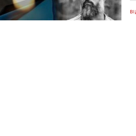
В
Ч
с
м
 Сєвєродонецька Андрій Ширшиков/ Колаж "Вчасно"
К
в загинув житель Сєвєродонецька, боєць 111