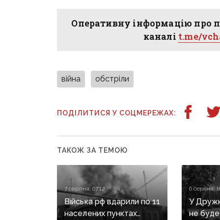
Оперативну інформацію про п
каналі
t.me/vc
війна
обстріли
ПОДІЛИТИСЯ У СОЦМЕРЕЖАХ:
ТАКОЖ ЗА ТЕМОЮ
7 серпня, 07:12
6 серпня, 1
Війська рф вдарили по 11
У Дружкі
населених пунктах
не буде