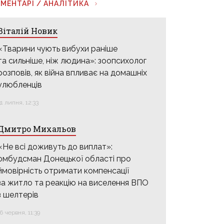
МЕНТАРІ / АНАЛІТИКА
Віталій Новик
«Тварини чують вибухи раніше
та сильніше, ніж людина»: зоопсихолог
розповів, як війна впливає на домашніх
улюбленців
31 липня, 12:33
Дмитро Михальов
«Не всі доживуть до виплат»:
омбудсман Донецької області про
ймовірність отримати компенсації
за житло та реакцію на виселення ВПО
з шелтерів
16 червня, 11:39