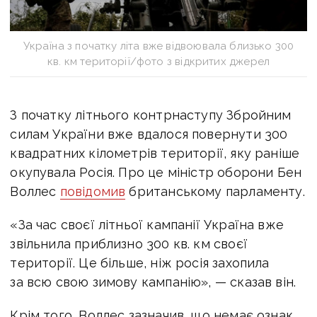
Україна з початку літа вже відвоювала близько 300
кв. км території/фото з відкритих джерел
З початку літнього контрнаступу Збройним
силам України вже вдалося повернути 300
квадратних кілометрів території, яку раніше
окупувала Росія. Про це міністр оборони Бен
Воллес
повідомив
британському парламенту.
«За час своєї літньої кампанії Україна вже
звільнила приблизно 300 кв. км своєї
території. Це більше, ніж росія захопила
за всю свою зимову кампанію», — сказав він.
Крім того, Воллес зазначив, що немає ознак