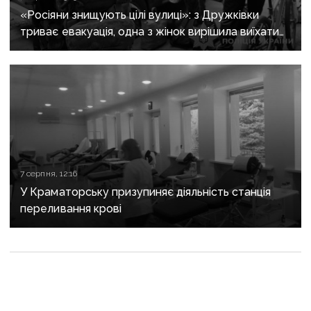
«Росіяни знищують цілі вулиці»: з Дружківки
триває евакуація, одна з жінок вирішила виїхати
після загибелі чоловіка
7 серпня, 12:16
У Краматорську призупиняє діяльність станція
переливання крові
Після так званого