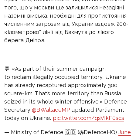
того, що у москви ще залишилися незадіяні
наземні війська, необхідні для протистояння
численним загрозам від України вздовж 200-
кілометрової лінії від Бахмута до лівого
берега Дніпра.
💬 «As part of their summer campaign
to reclaim illegally occupied territory, Ukraine
has already recaptured approximately 300
square-km. That’s more territory than Russia
seized in its whole winter offensive.» Defence
Secretary
@BWallaceMP
updated Parliament
today on Ukraine.
pic.twitter.com/qsVIkF0scs
— Ministry of Defence 🇬🇧 (@DefenceHQ)
June