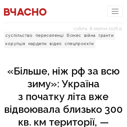
субота, 8 серпня 2026 р.
суспільство
переселенці
бізнес
війна
гранти
корупція
нардепи
відео
спецпроєкти
«Більше, ніж рф за всю
зиму»: Україна
з початку літа вже
відвоювала близько 300
кв. км території, —