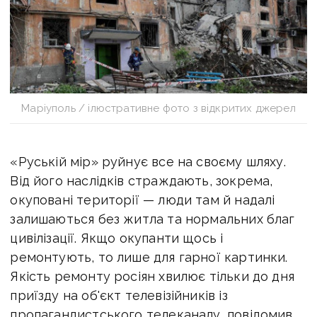
Маріуполь / ілюстративне фото з відкритих джерел
«Руській мір» руйнує все на своєму шляху.
Від його наслідків страждають, зокрема,
окуповані території — люди там й надалі
залишаються без житла та нормальних благ
цивілізації. Якщо окупанти щось і
ремонтують, то лише для гарної картинки.
Якість ремонту росіян хвилює тільки до дня
приїзду на об'єкт телевізійників із
пропагандистського телеканалу, повідомив