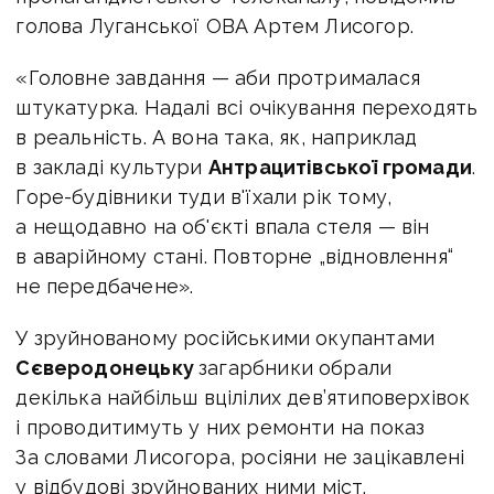
голова Луганської ОВА Артем Лисогор.
«Головне завдання — аби протрималася
штукатурка. Надалі всі очікування переходять
в реальність. А вона така, як, наприклад
в закладі культури
Антрацитівської громади
.
Горе-будівники туди в'їхали рік тому,
а нещодавно на об'єкті впала стеля — він
в аварійному стані. Повторне „відновлення“
не передбачене».
У зруйнованому російськими окупантами
Сєверодонецьку
загарбники обрали
декілька найбільш вцілілих дев’ятиповерхівок
і проводитимуть у них ремонти на показ
За словами Лисогора, росіяни не зацікавлені
у відбудові зруйнованих ними міст.