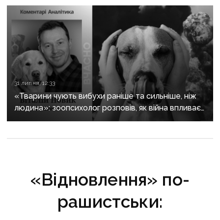
31 липня, 12:33
«Тварини чують вибухи раніше та сильніше, ніж
людина»: зоопсихолог розповів, як війна впливає
на домашніх улюбленців
«Відновлення» по-
рашистськи: