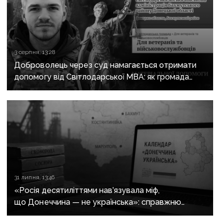
3 серпня, 13:28
Доброволець через суд намагається отримати
допомогу від Світлодарської МВА: як громада
руйнує довіру до влади
31 липня, 13:46
«Росія десятиліттями нав’язувала міф,
що Донеччина — не українська»: справжню
історію регіону зберуть в унікальному календарі