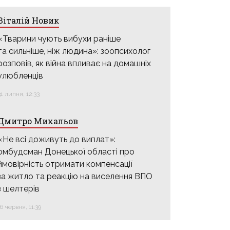
Віталій Новик
«Тварини чують вибухи раніше
та сильніше, ніж людина»: зоопсихолог
розповів, як війна впливає на домашніх
улюбленців
31 липня, 12:33
Дмитро Михальов
«Не всі доживуть до виплат»:
омбудсман Донецької області про
ймовірність отримати компенсації
за житло та реакцію на виселення ВПО
з шелтерів
16 червня, 11:39