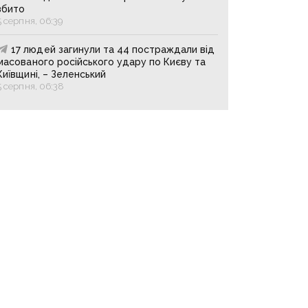
збито
5 серпня, 06:39
17 людей загинули та 44 постраждали від
масованого російського удару по Києву та
Київщині, – Зеленський
5 серпня, 06:38