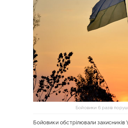
Бойовики 6 разів поруш
Бойовики обстрілювали захисників У