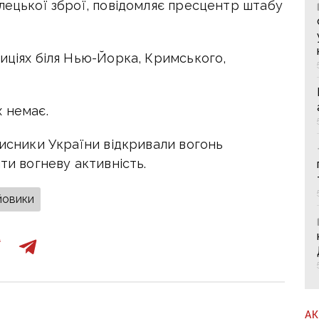
лецької зброї, повідомляє пресцентр штабу
иціях біля Нью-Йорка, Кримського,
 немає.
хисники України відкривали вогонь
ти вогневу активність.
йовики
А