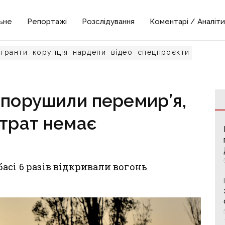
ьне
Репортажі
Розслідування
Коментарі / Аналіти
гранти
корупція
нардепи
відео
спецпроєкти
 порушили перемир’я,
втрат немає
асі 6 разів відкривали вогонь