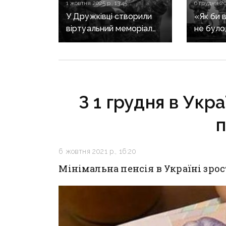
1 жовтня 2025 р., 13:45
6 грудня 20
У Дружківці створили
«Як би 
віртуальний меморіал
не було
загиблих Героїв
не буде
Україна
особлив
ЗСУ
З 1 грудня в Укра
п
6 жовтня 2021 р., 16:20
Мінімальна пенсія в Україні зрост