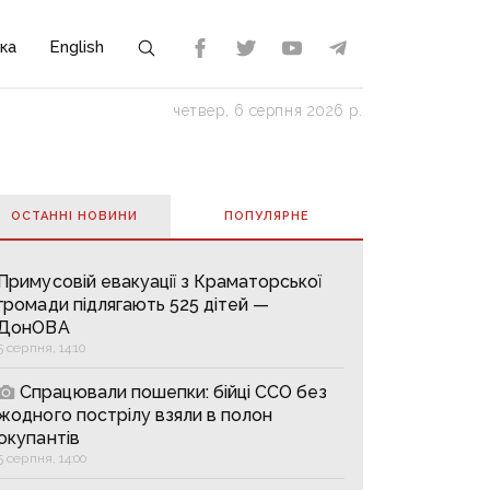
ка
English
четвер, 6 серпня 2026 р.
ОСТАННІ НОВИНИ
ПОПУЛЯРНE
Примусовій евакуації з Краматорської
громади підлягають 525 дітей —
ДонОВА
5 серпня, 14:10
Спрацювали пошепки: бійці ССО без
жодного пострілу взяли в полон
окупантів
5 серпня, 14:00