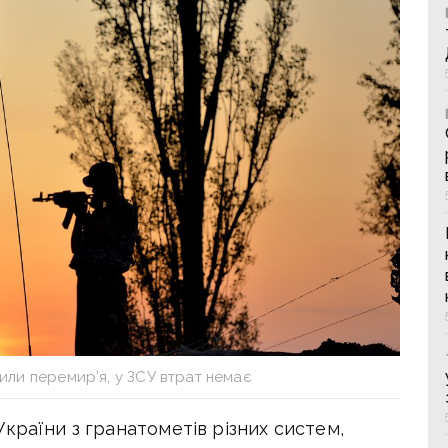
или перемир’я, у ЗСУ втрат немає
країни з гранатометів різних систем,