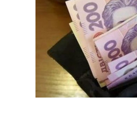
Кабінет Міністрів збільшив видатки 
підвищення пенсій з 1 грудня, пові
міністр Денис Шмигаль.