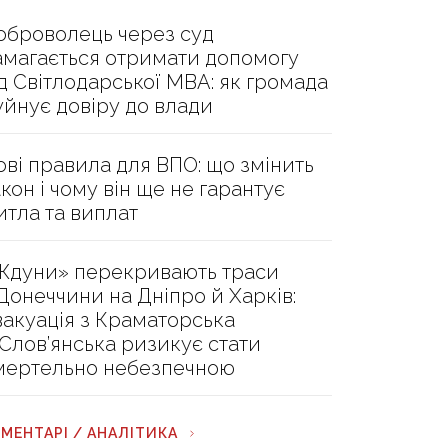
оброволець через суд
амагається отримати допомогу
ід Світлодарської МВА: як громада
уйнує довіру до влади
ові правила для ВПО: що змінить
акон і чому він ще не гарантує
итла та виплат
Ждуни» перекривають траси
 Донеччини на Дніпро й Харків:
вакуація з Краматорська
 Слов’янська ризикує стати
мертельно небезпечною
МЕНТАРІ / АНАЛІТИКА