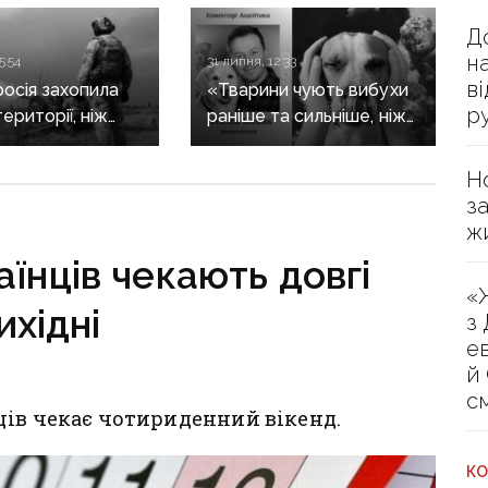
Д
н
5:54
31 липня, 12:33
в
росія захопила
«Тварини чують вибухи
р
ериторії, ніж
раніше та сильніше, ніж
ли Сили
людина»: зоопсихолог
и — DeepState
розповів, як війна
Н
впливає на домашніх
з
улюбленців
ж
аїнців чекають довгі
«
ихідні
з
е
й
с
ців чекає чотириденний вікенд.
КО