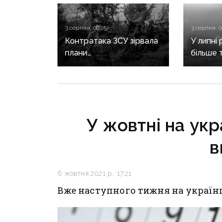
3 серпня, 06:25
3 серпня, 0
Контратака ЗСУ зірвала
У липні 
плани
більше т
рф на Слов’янському
звільни
напрямку, — ISW
оборон
У жовтні на укр
в
6 жовтня 2021 р., 17:21
Вже наступного тижня на україн