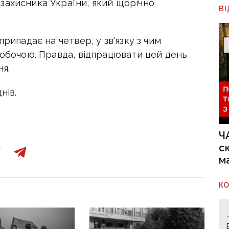
захисника України, який щорічно
В
припадає на четвер, у зв'язку з чим
робочою. Правда, відпрацювати цей день
ня.
нів.
Ч
с
м
К