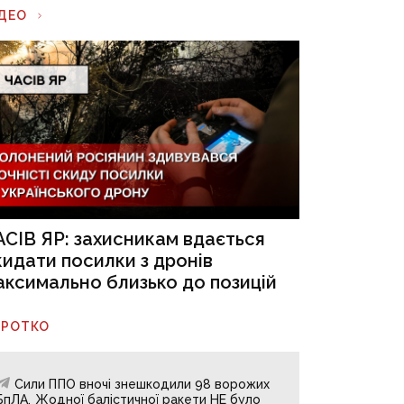
ІДЕО
АСІВ ЯР: захисникам вдається
кидати посилки з дронів
аксимально близько до позицій
ОРОТКО
Сили ППО вночі знешкодили 98 ворожих
БпЛА. Жодної балістичної ракети НЕ було