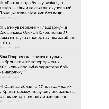
«Раніше вода була у вихідні дні,
тепер — тільки на свята»: окупований
Донецьк живе місяцями без води
5 серпня, 13:17
Загинув керівник «Плацдарму» зі
Слов’янська Олексій Юков: понад 25
років він шукав і повертав тіла загиблих
воїнів
5 серпня, 13:02
Біля Покровська є ризик штурмів
на бронетехніці: попередження
військових про зміну характеру боїв
на напрямку
5 серпня, 12:36
Один загиблий та 27 постраждалих
у Краматорську: пошукову операцію під
завалами 14-поверхівки завершено
5 серпня, 11:47