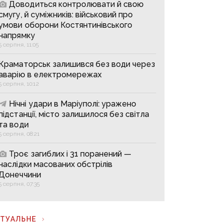
Доводиться контролювати й свою
смугу, й суміжників: військовий про
умови оборони Костянтинівського
напрямку
5 серпня, 11:05
Краматорськ залишився без води через
аварію в електромережах
5 серпня, 10:12
Нічні удари в Маріуполі: уражено
підстанції, місто залишилося без світла
та води
5 серпня, 08:21
Троє загиблих і 31 поранений —
наслідки масованих обстрілів
Донеччини
5 серпня, 07:35
КТУАЛЬНЕ