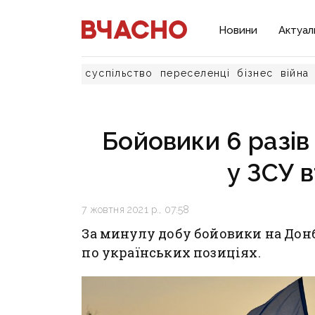
Новини
Актуал
суспільство
переселенці
бізнес
війна
Бойовики 6 разів
у ЗСУ 
7 жовтня 2021 р., 07:58
За минулу добу бойовики на Донб
по українських позиціях.