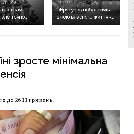
23 р., 08:36
29 вересня 2023 р., 13:23
важко нам
«Врятував побратимів
, але точно
ціною власного життя»:
 соромно»:
у Слов’янську відкрили
 відзначає
виставку пам’яті
е свято — День
на честь загиблих
захисників
їні зросте мінімальна
енсія
е до 2600 гривень.