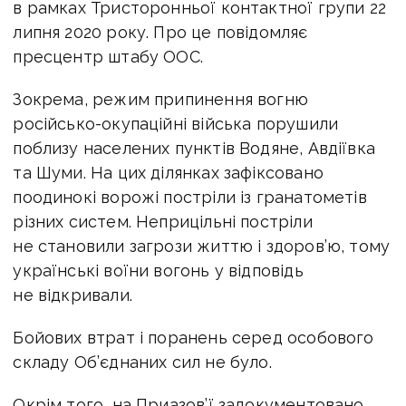
в рамках Тристоронньої контактної групи 22
липня 2020 року. Про це повідомляє
пресцентр штабу ООС.
Зокрема, режим припинення вогню
російсько-окупаційні війська порушили
поблизу населених пунктів Водяне, Авдіївка
та Шуми. На цих ділянках зафіксовано
поодинокі ворожі постріли із гранатометів
різних систем. Неприцільні постріли
не становили загрози життю і здоров’ю, тому
українські воїни вогонь у відповідь
не відкривали.
Бойових втрат і поранень серед особового
складу Об’єднаних сил не було.
Окрім того, на Приазов’ї задокументовано