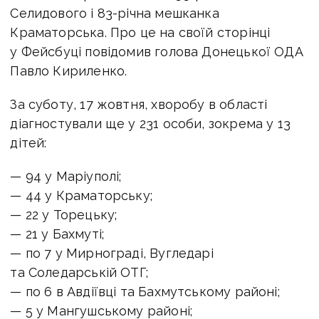
Селидового і 83-річна мешканка
Краматорська. Про це на своїй сторінці
у Фейсбуці повідомив голова Донецької ОДА
Павло Кириленко.
За суботу, 17 жовтня, хворобу в області
діагностували ще у 231 особи, зокрема у 13
дітей:
— 94 у Маріуполі;
— 44 у Краматорську;
— 22 у Торецьку;
— 21 у Бахмуті;
— по 7 у Мирнограді, Вугледарі
та Соледарській ОТГ;
— по 6 в Авдіївці та Бахмутському районі;
— 5 у Мангушському районі;