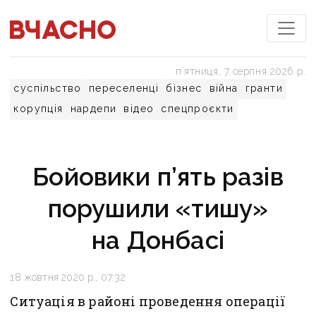
пʼятниця, 7 серпня 2026 р.
суспільство
переселенці
бізнес
війна
гранти
корупція
нардепи
відео
спецпроєкти
Бойовики п’ять разів
порушили «тишу»
на Донбасі
18 жовтня 2020 р., 07:32
Ситуація в районі проведення операції