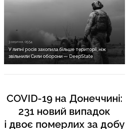
3 серпня, 05:54
У липні росія захопила більше території, ніж
звільнили Сили оборони — DeepState
COVID-19 на Донеччині:
231 новий випадок
і двоє померлих за добу