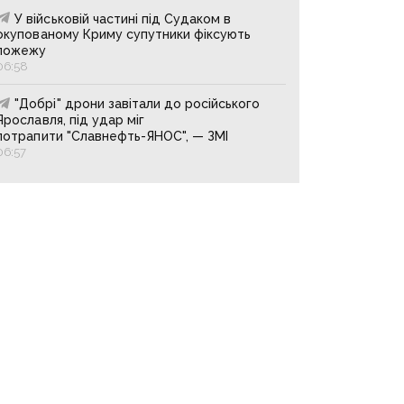
У військовій частині під Судаком в
окупованому Криму супутники фіксують
пожежу
06:58
"Добрі" дрони завітали до російського
Ярославля, під удар міг
потрапити "Славнефть-ЯНОС", — ЗМІ
06:57