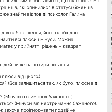
 правильним в обставинах, що склалися? На
раїнців, які опинилися в статусі біженців
оже знайти відповіді психолог Галина
для себе рішення, його необхідно
знайти всі плюси і мінуси. Можна
омагає у прийнятті рішень – квадрат
овідей лише на чотири питання:
 плюси від цього.)
я? (Все залишиться так, як було, плюси від
я? (Мінуси отримання бажаного.)
еться? (Мінуси від неотримання бажаного).
ок захоче проігнорувати подвійне