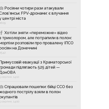
Росіяни чотири рази атакували
Слов’янськ FPV-дронами: є влучання
у центрі міста
06:09
Хотіли зняти «переможне» відео
з триколором, але потрапили в полон:
морпіхи розповіли про провалену ІПСО
росіян на Донеччині
05:42
Примусовій евакуації з Краматорської
громади підлягають 525 дітей —
ДонОВА
5 серпня, 14:10
Спрацювали пошепки: бійці ССО без
жодного пострілу взяли в полон
окупантів
5 серпня, 14:00