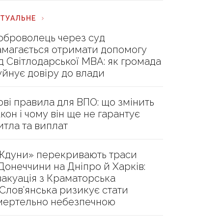
КТУАЛЬНЕ
оброволець через суд
амагається отримати допомогу
ід Світлодарської МВА: як громада
уйнує довіру до влади
ові правила для ВПО: що змінить
акон і чому він ще не гарантує
итла та виплат
Ждуни» перекривають траси
 Донеччини на Дніпро й Харків:
вакуація з Краматорська
 Слов’янська ризикує стати
мертельно небезпечною