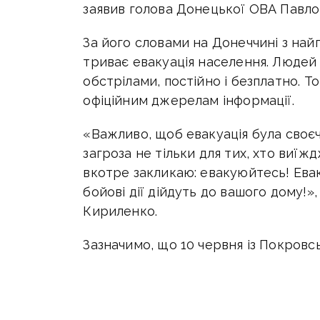
заявив голова Донецької ОВА Павло
За його словами на Донеччині з на
триває евакуація населення. Людей
обстрілами, постійно і безплатно. Т
офіційним джерелам інформації.
«Важливо, щоб евакуація була своєч
загроза не тільки для тих, хто виїжд
вкотре закликаю: евакуюйтесь! Евак
бойові дії дійдуть до вашого дому!»
Кириленко.
Зазначимо, що 10 червня із Покровс
О 16:30 на станцію у Покровську б
поїзд №234/233 Покровськ – Дніпро 