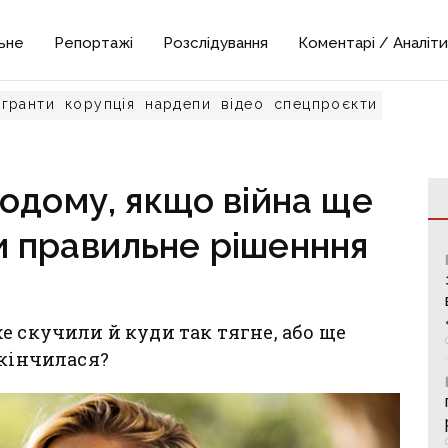
ьне
Репортажі
Розслідування
Коментарі / Аналіти
гранти
корупція
нардепи
відео
спецпроєкти
одому, якщо війна ще
и правильне рішенння
е скучили й куди так тягне, або ще
акінчилася?