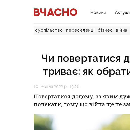
Новини
Актуал
суспільство
переселенці
бізнес
війна
Чи повертатися д
триває: як обрат
10 червня 2022 р., 13:26
Повертатися додому, за яким дуж
почекати, тому що війна ще не з