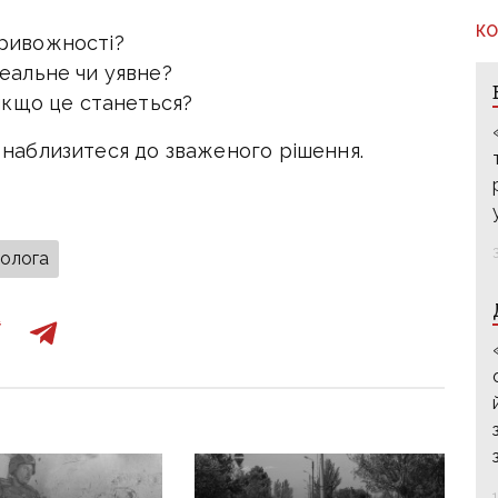
КО
тривожності?
реальне чи уявне?
 якщо це станеться?
и наблизитеся до зваженого рішення.
холога