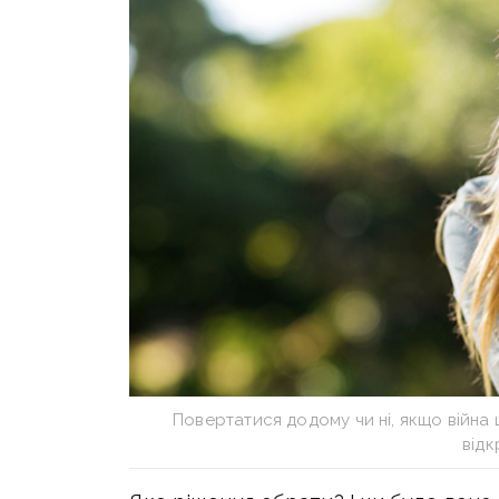
Повертатися додому чи ні, якщо війна
від