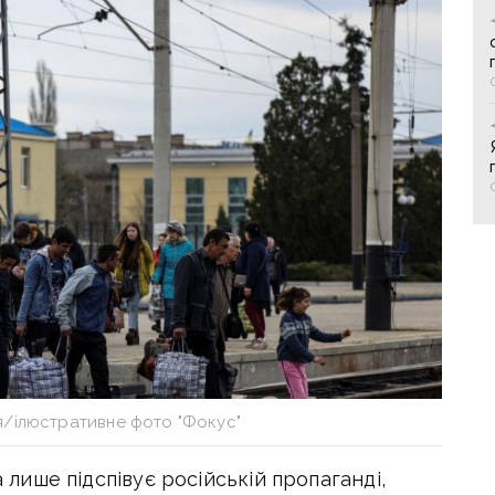
я/ілюстративне фото "Фокус"
а лише підспівує російській пропаганді,