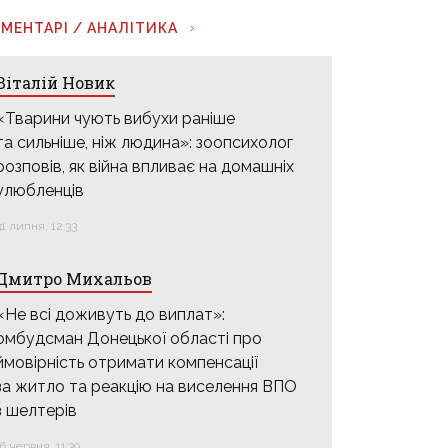
МЕНТАРІ / АНАЛІТИКА
Віталій Новик
«Тварини чують вибухи раніше
та сильніше, ніж людина»: зоопсихолог
розповів, як війна впливає на домашніх
улюбленців
31 липня, 12:33
Дмитро Михальов
«Не всі доживуть до виплат»:
омбудсман Донецької області про
ймовірність отримати компенсації
за житло та реакцію на виселення ВПО
з шелтерів
16 червня, 11:39