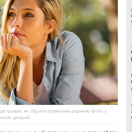
 ще триває: як обрати правильне рішення/фото з
критих джерел