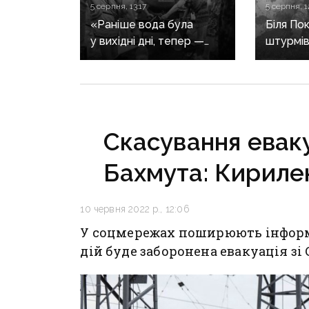
5 серпня, 13:17
5 серпня, 1
«Раніше вода була
Біля По
у вихідні дні, тепер —
штурмів
тільки на свята»:
попере
окупований Донецьк
військо
живе місяцями без води
характе
на напр
Скасування евакуа
Бахмута: Кириле
10 червня 2022 р., 12:06
У соцмережах поширюють інформа
дій буде заборонена евакуація зі