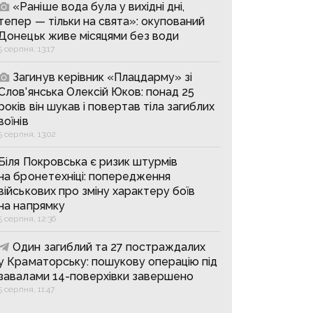
«Раніше вода була у вихідні дні,
тепер — тільки на свята»: окупований
Донецьк живе місяцями без води
5 серпня, 13:17
Загинув керівник «Плацдарму» зі
Слов’янська Олексій Юков: понад 25
років він шукав і повертав тіла загиблих
воїнів
5 серпня, 13:02
Біля Покровська є ризик штурмів
на бронетехніці: попередження
військових про зміну характеру боїв
на напрямку
5 серпня, 12:36
Один загиблий та 27 постраждалих
у Краматорську: пошукову операцію під
завалами 14-поверхівки завершено
5 серпня, 11:47