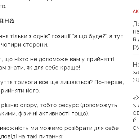
го.
А
ивна
Д
н
 тільки з однієї позиції “а що буде?”, а тут
в
 чотири сторони.
р
, що ніхто не допоможе вам у прийнятті
Н
ам знати, як для себе краще!
з
ж
чуття тривоги все ще лишається? По-перше,
прийняти його.
«
з
трішню опору, тобто ресурс (допоможуть
е
ькими, фізичні активності тощо).
й
с
Тривожність ми можемо розібрати для себе
повіді на такі питання: