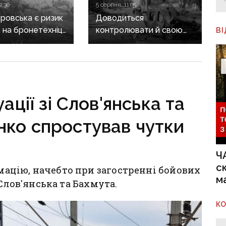
2:36
5 серпня, 11:05
кровська є ризик
Доводиться
 на бронетехніці:
контролювати й свою
В
дження
смугу, й суміжників:
вих про зміну
військовий про умови
ру боїв
оборони
ямку
Костянтинівського
напрямку
ції зі Слов'янська та
нко спростував чутки
Ч
с
цію, начебто при загостренні бойових
м
 Слов'янська та Бахмута.
К