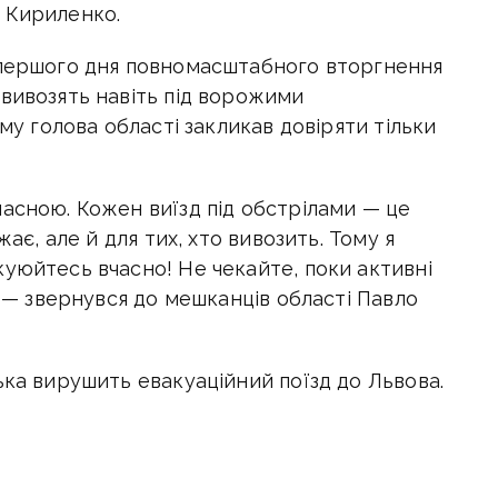
 Кириленко.
йпершого дня повномасштабного вторгнення
 вивозять навіть під ворожими
ому голова області закликав довіряти тільки
асною. Кожен виїзд під обстрілами — це
жає, але й для тих, хто вивозить. Тому я
уюйтесь вчасно! Не чекайте, поки активні
, — звернувся до мешканців області Павло
ька вирушить евакуаційний поїзд до Львова.
уде подано евакуаційний безкоштовний
– Львів.