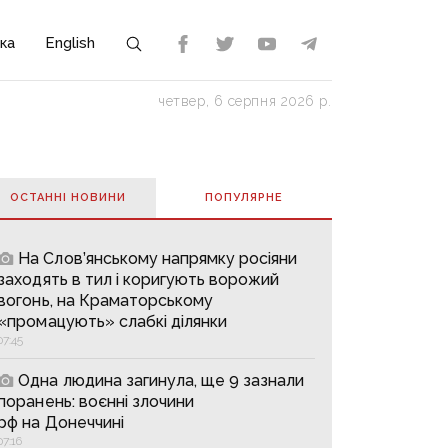
ка
English
четвер, 6 серпня 2026 р.
ОСТАННІ НОВИНИ
ПОПУЛЯРНE
На Слов’янському напрямку росіяни
заходять в тил і коригують ворожий
вогонь, на Краматорському
«промацують» слабкі ділянки
07:45
Одна людина загинула, ще 9 зазнали
поранень: воєнні злочини
рф на Донеччині
07:16