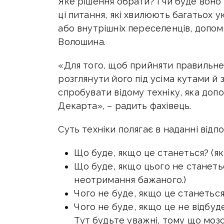
Яке рішення обрати? І чи буде воно
ці питання, які хвилюють багатьох ук
або внутрішніх переселенців, допом
Волошина.
«Для того, щоб прийняти правильне 
розглянути його під усіма кутами й 
спробувати відому техніку, яка доп
Декарта», – радить фахівець.
Суть техніки полягає в наданні відп
Що буде, якщо це станеться? (які
Що буде, якщо цього не станетьс
неотримання бажаного.)
Чого не буде, якщо це станетьс
Чого не буде, якщо це не відбуд
Тут будьте уважні, тому що моз