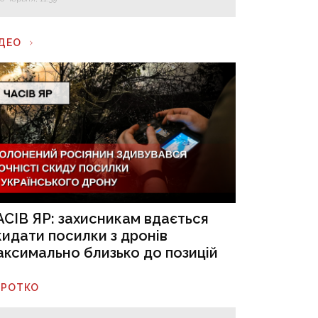
ІДЕО
АСІВ ЯР: захисникам вдається
кидати посилки з дронів
аксимально близько до позицій
ОРОТКО