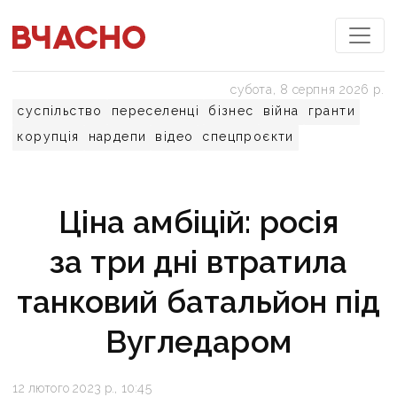
субота, 8 серпня 2026 р.
суспільство
переселенці
бізнес
війна
гранти
корупція
нардепи
відео
спецпроєкти
Ціна амбіцій: росія
за три дні втратила
танковий батальйон під
Вугледаром
12 лютого 2023 р., 10:45