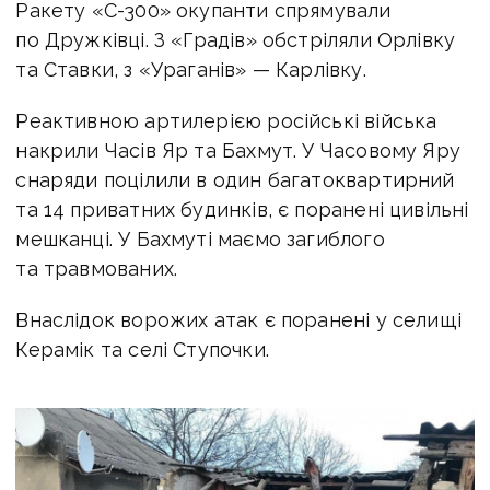
Ракету «С-300» окупанти спрямували
по Дружківці. З «Градів» обстріляли Орлівку
та Ставки, з «Ураганів» — Карлівку.
Реактивною артилерією російські війська
накрили Часів Яр та Бахмут. У Часовому Яру
снаряди поцілили в один багатоквартирний
та 14 приватних будинків, є поранені цивільні
мешканці. У Бахмуті маємо загиблого
та травмованих.
Внаслідок ворожих атак є поранені у селищі
Керамік та селі Ступочки.