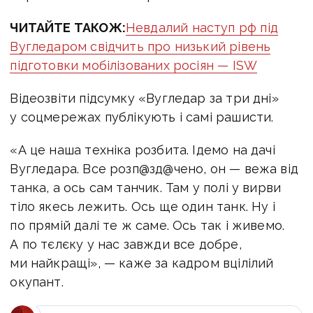
ЧИТАЙТЕ ТАКОЖ:
Невдалий наступ рф під
Вугледаром свідчить про низький рівень
підготовки мобілізованих росіян — ISW
Відеозвіти підсумку «Вугледар за три дні»
у соцмережах публікують і самі рашисти.
«А це наша техніка розбита. Ідемо на дачі
Вугледара. Все розп@зд@чено, он — вежа від
танка, а ось сам танчик. Там у полі у вирви
тіло якесь лежить. Ось ще один танк. Ну і
по прямій далі те ж саме. Ось так і живемо.
А по тєлєку у нас завжди все добре,
ми найкращі», — каже за кадром вцілілий
окупант.