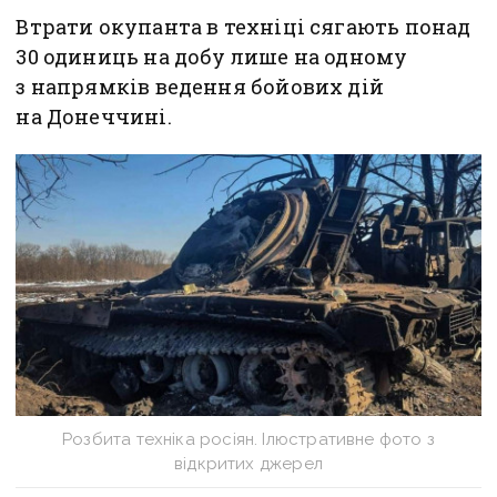
Втрати окупанта в техніці сягають понад
30 одиниць на добу лише на одному
з напрямків ведення бойових дій
на Донеччині.
Розбита техніка росіян. Ілюстративне фото з
відкритих джерел