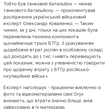
Тобто був танковий батальйон — немає
танкового батальйону, — прокоментував
дослідження український військовий
експерт Олександр Коваленко, — Таким
чином, за 3 дні, тільки на цих локаціях була
перемелена технічна компонента
щонайменше трьох БТГр. З урахуванням
щодобових втрат росіян в особовому складі,
що доходять до 1 тис. і навіть перевищують
цей показник, можна з упевненістю говорити
про щоденну втрату 1 БТГр російсько-
окупаційних військ».
Експерт наголошує - працюючи виключно із
фото та відеоматеріалами самі Oryx
визнають, що втрати значно більші, аніж
зафіксовано в їх матеріалах.