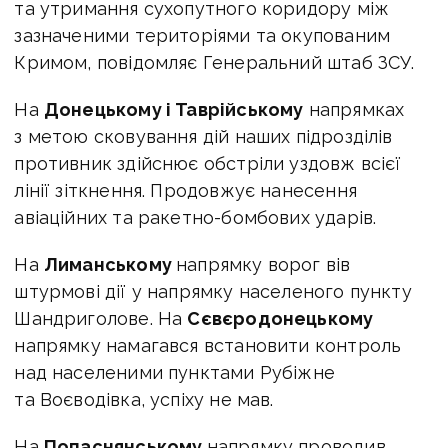
та утримання сухопутного коридору між
зазначеними територіями та окупованим
Кримом, повідомляє Генеральний штаб ЗСУ.
На
Донецькому і Таврійському
напрямках
з метою сковування дій наших підрозділів
противник здійснює обстріли уздовж всієї
лінії зіткнення. Продовжує нанесення
авіаційних та ракетно-бомбових ударів.
На
Лиманському
напрямку ворог вів
штурмові дії у напрямку населеного пункту
Шандриголове. На
Сєвєродонецькому
напрямку намагався встановити контроль
над населеними пунктами Рубіжне
та Воєводівка, успіху не мав.
На
Попаснянському
напрямку проводив