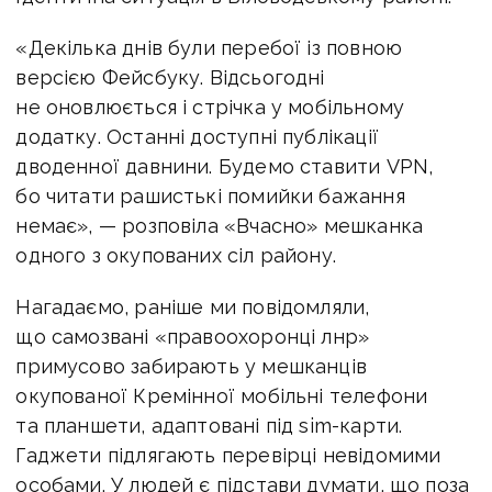
«Декілька днів були перебої із повною
версією Фейсбуку. Відсьогодні
не оновлюється і стрічка у мобільному
додатку. Останні доступні публікації
дводенної давнини. Будемо ставити VPN,
бо читати рашистькі помийки бажання
немає», — розповіла «Вчасно» мешканка
одного з окупованих сіл району.
Нагадаємо, раніше ми повідомляли,
що самозвані «правоохоронці лнр»
примусово забирають у мешканців
окупованої Кремінної мобільні телефони
та планшети, адаптовані під sim-карти.
Гаджети підлягають перевірці невідомими
особами. У людей є підстави думати, що поза