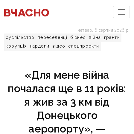
четвер, 6 серпня 2026 р.
суспільство
переселенці
бізнес
війна
гранти
корупція
нардепи
відео
спецпроєкти
«Для мене війна
почалася ще в 11 років:
я жив за 3 км від
Донецького
аеропорту», —