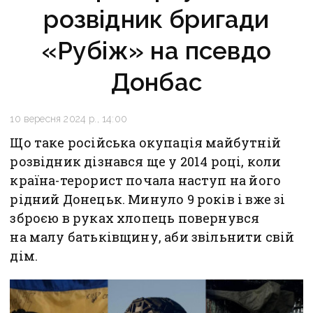
розвідник бригади
«Рубіж» на псевдо
Донбас
10 вересня 2024 р., 14:00
Що таке російська окупація майбутній
розвідник дізнався ще у 2014 році, коли
країна-терорист почала наступ на його
рідний Донецьк. Минуло 9 років і вже зі
зброєю в руках хлопець повернувся
на малу батьківщину, аби звільнити свій
дім.