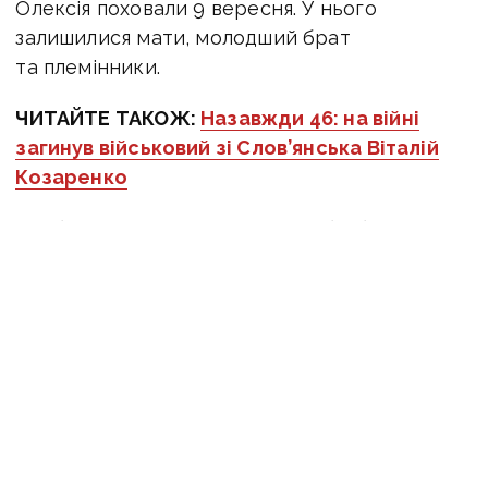
Олексія поховали 9 вересня. У нього
залишилися мати, молодший брат
та племінники.
ЧИТАЙТЕ ТАКОЖ:
Назавжди 46: на війні
загинув військовий зі Слов’янська Віталій
Козаренко
Медіа «Вчасно» висловлює щирі співчуття
рідним та знайомим бійця. Пам’ятаймо наших
героїв та не забуваймо про тих, хто щодня
ризикує своїм життя задля нашої свободи.
Героям слава!