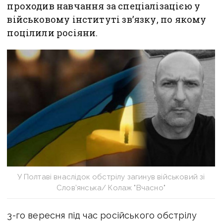
проходив навчання за спеціалізацією у
військовому інституті зв’язку, по якому
поцілили росіяни.
У Полтаві внаслідок обстрілу загинув військовий зі
Слов’янська/ Колаж "Вчасно"
3-го вересня під час російського обстрілу