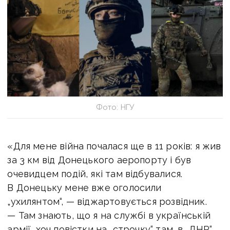
Фото: НГУ
«Для мене війна почалася ще в 11 років: я жив
за 3 км від Донецького аеропорту і був
очевидцем подій, які там відбувалися.
В Донецьку мене вже оголосили
„ухилянтом“, — віджартовується розвідник.
— Там знають, що я на службі в українській
армії, хоч повістки на „строчку“ там, в „ДНР“,