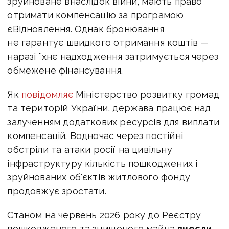
зруйноване внаслідок війни, мають право
отримати компенсацію за програмою
єВідновлення. Однак бронювання
не гарантує швидкого отримання коштів —
наразі їхнє надходження затримується через
обмежене фінансування.
Як
повідомляє
Міністерство розвитку громад
та територій України, держава працює над
залученням додаткових ресурсів для виплати
компенсацій. Водночас через постійні
обстріли та атаки росії на цивільну
інфраструктуру кількість пошкоджених і
зруйнованих об'єктів житлового фонду
продовжує зростати.
Станом на червень 2026 року до Реєстру
пошкодженого та знищеного майна
внесли