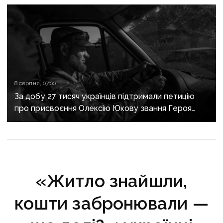
8 серпня, 07:00
За добу 27 тисяч українців підтримали петицію
про присвоєння Олексію Юкову звання Героя
України посмертно
«Житло знайшли,
кошти забронювали —