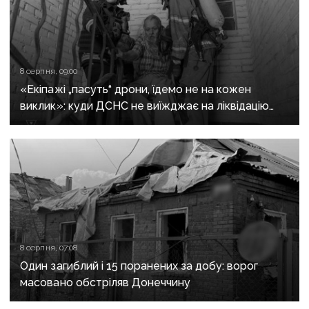
8 серпня, 09:00
«Екіпажі „пасуть“ дрони, їдемо не на кожен
виклик»: куди ДСНС не виїжджає на ліквідацію
надзвичайних ситуацій у Краматорську
та Слов’янську
8 серпня, 07:08
Один загиблий і 15 поранених за добу: ворог
масовано обстріляв Донеччину