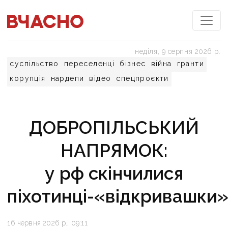
неділя, 9 серпня 2026 р.
суспільство
переселенці
бізнес
війна
гранти
корупція
нардепи
відео
спецпроєкти
ДОБРОПІЛЬСЬКИЙ
НАПРЯМОК:
у рф скінчилися
піхотинці-«відкривашки
16 червня 2026 р., 09:11