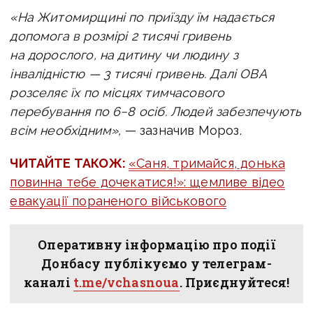
«На Житомирщині по приїзду їм надається
допомога в розмірі 2 тисячі гривень
на дорослого, на дитину чи людину з
інвалідністю — 3 тисячі гривень. Далі ОВА
розселяє їх по місцях тимчасового
перебування по 6−8 осіб. Людей забезпечують
всім необхідним»,
— зазначив Мороз.
ЧИТАЙТЕ ТАКОЖ:
«Саня, тримайся, донька
повинна тебе дочекатися!»: щемливе відео
евакуації пораненого військового
Оперативну інформацію про події
Донбасу публікуємо у телеграм-
каналі
t.me/vchasnoua
. Приєднуйтеся!