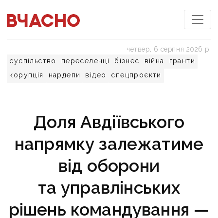
четвер, 6 серпня 2026 р.
суспільство
переселенці
бізнес
війна
гранти
корупція
нардепи
відео
спецпроєкти
Доля Авдіївського
напрямку залежатиме
від оборони
та управлінських
рішень командування —