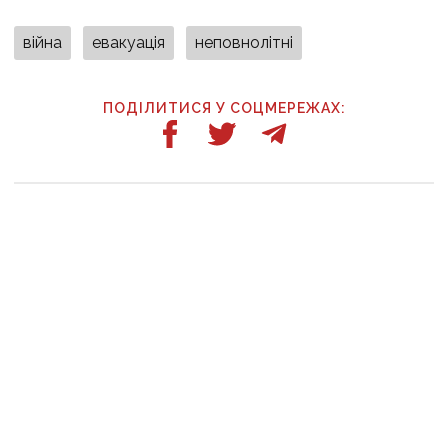
війна
евакуація
неповнолітні
ПОДІЛИТИСЯ У СОЦМЕРЕЖАХ:
ТАКОЖ ЗА ТЕМОЮ
10:20
У Дружківці цієї зими не буде опалювального