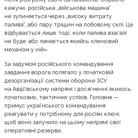
кажучи, російська „військова машина“
не зупиняється через „високу витрату
палива“, або пару тріщин на лобовому склі. Це
відбувається лише тоді, коли палива взагалі
не буде або ламається якийсь ключовий
механізм у ній».
За задумом російського командування
завдання ворога полягало у початковій
дезорганізації системи оборони ЗСУ
на Авдіївському напрямі і досягненні якихось
початкових, тактичних успіхів. Головне —
примус українського командування
реагувати у потрібному для росіян ключі,
щоб воно залучило на цьому напрямі свої
оперативні резерви.