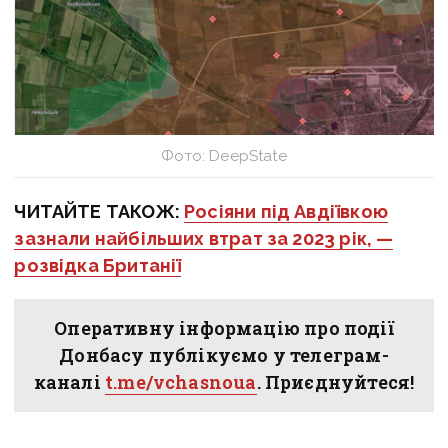
Фото: DeepState
ЧИТАЙТЕ ТАКОЖ:
Росіяни під Авдіївкою
зазнали найбільших втрат за 2023 рік, —
розвідка Британії
Оперативну інформацію про події
Донбасу публікуємо у телеграм-
каналі
t.me/vchasnoua
. Приєднуйтеся!