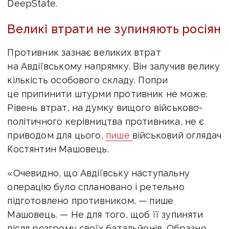
DeepState.
Великі втрати не зупиняють росіян
Противник зазнає великих втрат
на Авдіївському напрямку. Він залучив велику
кількість особового складу. Попри
це припинити штурми противник не може.
Рівень втрат, на думку вищого військово-
політичного керівництва противника, не є
приводом для цього,
пише
військовий оглядач
Костянтин Машовець.
«Очевидно, що Авдіївську наступальну
операцію було сплановано і ретельно
підготовлено противником, — пише
Машовець. — Не для того, щоб її зупиняти
після розгрому своїх батальйонів. Образно