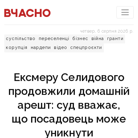
четвер, 6 серпня 2026 р.
суспільство
переселенці
бізнес
війна
гранти
корупція
нардепи
відео
спецпроєкти
Ексмеру Селидового
продовжили домашній
арешт: суд вважає,
що посадовець може
уникнути