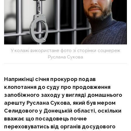
У колажі використане фото зі сторінки соцмереж
Руслана Сукова
Наприкінці січня прокурор подав
клопотання до суду про продовження
запобіжного заходу у вигляді домашнього
арешту Руслана Сукова, який був мером
Селидового у Донецькій області, оскільки
вважає що посадовець почне
переховуватись від органів досудового