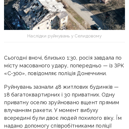
Наслідки руйнувань у Селидовому
Сьогодні вночі, близько 1:30, росія завдала по
місту масованого удару, попередньо — із ЗРК
«С-300», повідомляє поліція Донеччини.
Руйнувань зазнали 48 житлових будинків —
18 багатоквартирних і 30 приватних. Одну
приватну оселю зруйновано вщент прямим
влучанням ракети. У момент вибуху
всередині були двоє людей похилого віку. Їм
надано допомогу співробітниками поліції