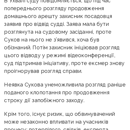
В Ухвалі суду повідомляється, що під час
попереднього розгляду продовження
домашнього арешту захисник посадовця
заявив про відвід судді. Заява мала бути
розглянута на судовому засіданні, проте
Суков на нього не з’явився, хоча був
обізнаний. Потім захисник ініціював розгляд
цього відводу у режимі відеоконференції,
суд підтримав ініціативу, проте ексмер знову
проігнорував розгляд справи.
Неявка Сукова унеможливила розгляд раніше
поданого клопотання про продовження
строку дії запобіжного заходу.
Крім того, існує ризик, що обвинувачений
може незаконно впливати на учасників
процесу: потерпілого, свідків, експерта,