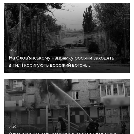
07:45
На Слов’янському напрямку росіяни заходять
в тил і коригують ворожий вогонь,
на Краматорському «промацують» слабкі
ділянки
07:16