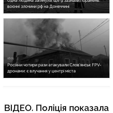
Одна людина загинула, ще 9 зазнали поранень:
воєнні злочини рф на Донеччині
06:09
Росіяни чотири рази атакували Слов’янськ FPV-
дронами: є влучання у центрі міста
ВІДЕО. Поліція показала