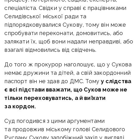
спеціаліста. Свідки у справі є працівниками
Селидівської міської ради та
підпорядковувалися Сукову, тому він може
спробувати переконати, домовитись, або
залякати їх, щоб вони надали неправдиві, або
взагалі відмовились від свідчень.
До того ж прокурор наголошує, що у Сукова
немає дружини та дітей, а свій закордонний
паспорт він не здав до ДМС. Тому
у слідства
є всі підстави вважати, що Суков може не
тільки переховуватись, а й виїхати
за кордон.
Суд погодився з цими аргументами
та продовжив міському голові Селидового
Руслану Сукову запобіжний захід у вигляді