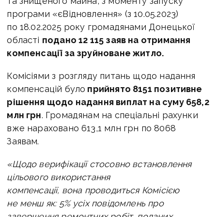
та знищеного майна, з моменту запуску
програми «єВідновлення» (з 10.05.2023)
по 18.02.2025
року громадянами Донецької
області
подано 12 115 заяв на отримання
компенсації за зруйноване житло.
Комісіями з розгляду питань щодо надання
компенсацій було
прийнято 8151 позитивне
рішення щодо надання виплат на суму 658,2
млн грн
. Громадянам на спеціальні рахунки
вже нараховано 613,1 млн грн по 8068
Заявам.
«Щодо верифікації стосовно встановлення
цільового використання
компенсації, вона
проводиться Комісією
не менш як: 5% усіх повідомлень про
завершення ремонтних робіт, поданих