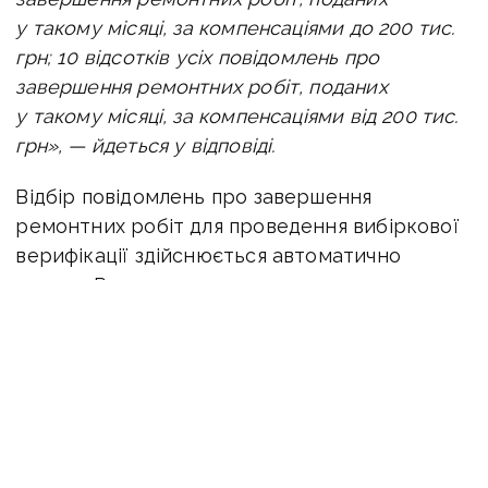
у такому місяці, за компенсаціями до 200 тис.
грн; 10 відсотків усіх повідомлень про
завершення ремонтних робіт, поданих
у такому місяці, за компенсаціями від 200 тис.
грн», — йдеться у відповіді.
Відбір повідомлень про завершення
ремонтних робіт для проведення вибіркової
верифікації здійснюється автоматично
з даних Реєстру пошкодженого
та знищеного майна.
Також проводиться верифікація у разі
неподання повідомлення щодо
завершення ремонтних робіт протягом 12
місяців, якщо компенсація менш як 200 тис.
грн, та 18 місяців, якщо компенсація понад