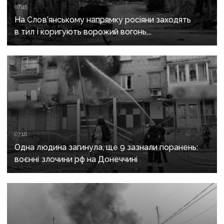
07:45
На Слов’янському напрямку росіяни заходять
в тил і коригують ворожий вогонь,
на Краматорському «промацують» слабкі
ділянки
07:16
Одна людина загинула, ще 9 зазнали поранень:
воєнні злочини рф на Донеччині