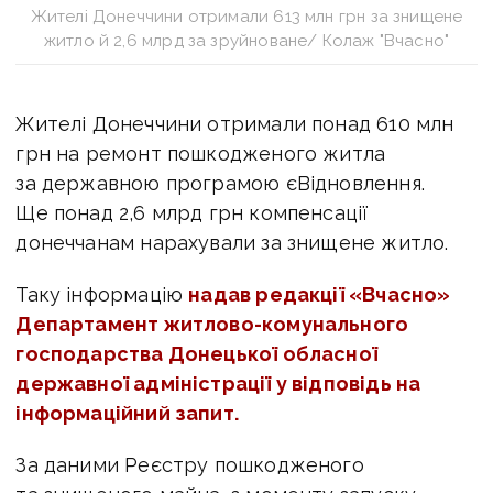
Жителі Донеччини отримали 613 млн грн за знищене
житло й 2,6 млрд за зруйноване/ Колаж "Вчасно"
Жителі Донеччини отримали понад 610 млн
грн на ремонт пошкодженого житла
за державною програмою єВідновлення.
Ще понад 2,6 млрд грн компенсації
донеччанам нарахували за знищене житло.
Таку інформацію
надав редакції «Вчасно»
Д
епартамент житлово-комунального
господарства
Донецької
обласної
державної адміністрації у
відповідь на
інформаційний запит.
За даними Реєстру пошкодженого