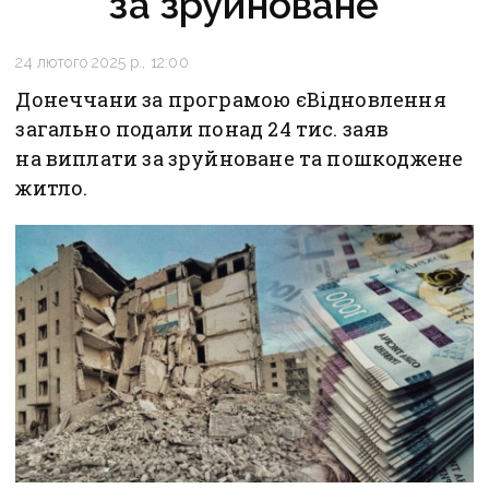
за зруйноване
24 лютого 2025 р., 12:00
Донеччани за програмою єВідновлення
загально подали понад 24 тис. заяв
на виплати за зруйноване та пошкоджене
житло.