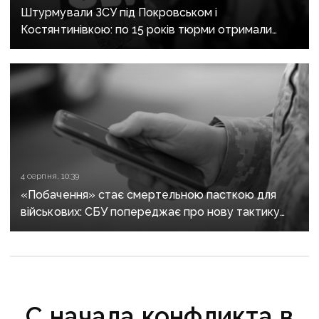
Штурмували ЗСУ під Покровськом і
Костянтинівкою: по 15 років тюрми отримали
десятеро бойовиків, які воювали на боці рф
4 серпня, 10:39
«Побачення» стає смертельною пасткою для
військових: СБУ попереджає про нову тактику
спецслужб рф
C начала конфликта в