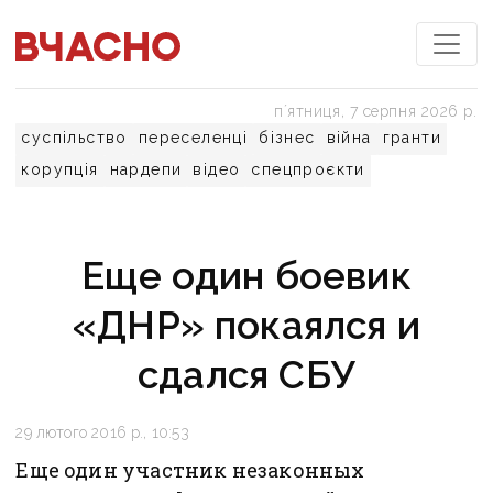
пʼятниця, 7 серпня 2026 р.
суспільство
переселенці
бізнес
війна
гранти
корупція
нардепи
відео
спецпроєкти
Еще один боевик
«ДНР» покаялся и
сдался СБУ
29 лютого 2016 р., 10:53
Еще один участник незаконных