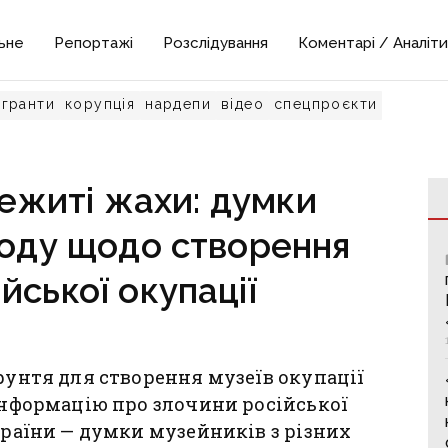
ьне
Репортажі
Розслідування
Коментарі / Аналіти
гранти
корупція
нардепи
відео
спецпроєкти
ежиті жахи: думки
ходу щодо створення
йської окупації
ґрунтя для створення музеїв окупації
 інформацію про злочини російської
країни — думки музейників з різних