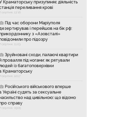
У Краматорську призупиняє діяльність
станція переливання крові
7 серпня, 12:16
Під час оборони Маріуполя
дезертирував і перейшов на бік рф:
прикордоннику з «Азовсталі»
повідомили про підозру
7 серпня, 11:03
Зруйновані сходи, палаючі квартири
й провалля під ногами: як рятували
людей із багатоповерхівки
в Краматорську
7 серпня, 10:17
Російського військового вперше
в Україні судять за сексуальне
насильство над цивільною: що відомо
про справу
7 серпня, 09:05