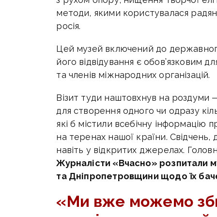
методи, якими користувалася радян
росія.
Цей музей включений до державног
його відвідування є обов’язковим дл
та членів міжнародних організацій.
Візит туди наштовхнув на роздуми —
для створення одного чи одразу кіль
які б містили всебічну інформацію п
на теренах нашої країни. Свідчень, 
навіть у відкритих джерелах. Головн
Журналісти «Вчасно» розпитали м
та Дніпропетровщини щодо їх баче
«Ми вже можемо зб