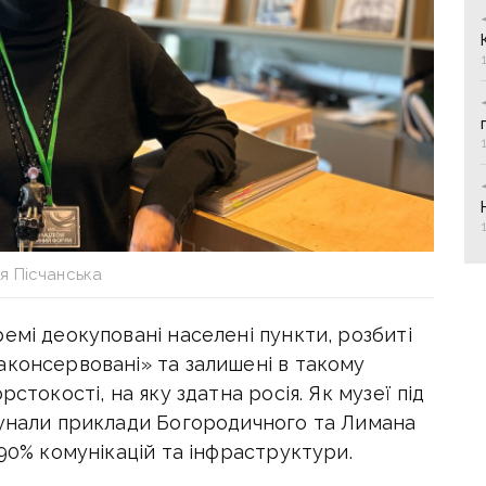
я Пісчанська
емі деокуповані населені пункти, розбиті
аконсервовані» та залишені в такому
стокості, на яку здатна росія. Як музеї під
лунали приклади Богородичного та Лимана
 90% комунікацій та інфраструктури.