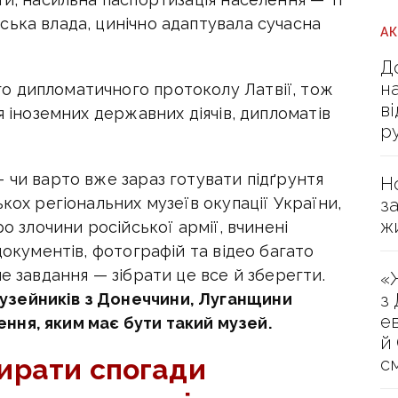
ська влада, цинічно адаптувала сучасна
А
Д
н
о дипломатичного протоколу Латвії, тож
в
я іноземних державних діячів, дипломатів
р
 чи варто вже зараз готувати підґрунтя
Н
кох регіональних музеїв окупації України,
з
ж
ро злочини російської армії, вчинені
документів, фотографій та відео багато
е завдання — зібрати це все й зберегти.
«
з
узейників з Донеччини, Луганщини
е
ння, яким має бути такий музей.
й
ирати спогади
с