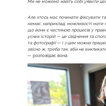
Ми не можемо навіть собі уявити це
Але хтось має починати фіксувати та
немає, наприклад, можливості мати як
що вони є частиною процесів у прав
усних історій — це свідчення та спог
та фотографії
—
і з цим можна працюв
звісно ж, треба так, аби не викликат
— розповідає вона.