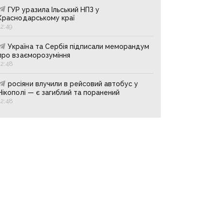
ГУР уразила Ільський НПЗ у
Краснодарському краї
12:49
Україна та Сербія підписали меморандум
про взаєморозуміння
12:48
росіяни влучили в рейсовий автобус у
Нікополі — є загиблий та поранений
12:48