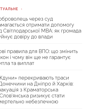
КТУАЛЬНЕ
оброволець через суд
амагається отримати допомогу
ід Світлодарської МВА: як громада
уйнує довіру до влади
ові правила для ВПО: що змінить
акон і чому він ще не гарантує
итла та виплат
Ждуни» перекривають траси
 Донеччини на Дніпро й Харків:
вакуація з Краматорська
 Слов’янська ризикує стати
мертельно небезпечною