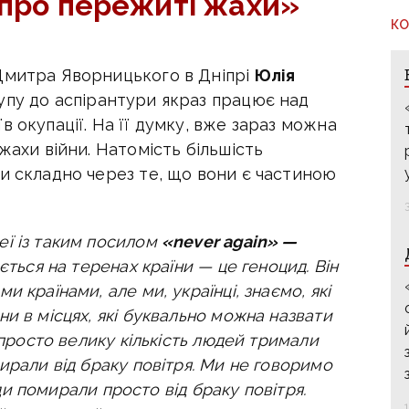
 про пережиті жахи»
КО
Дмитра Яворницького в Дніпрі
Юлія
упу до аспірантури якраз працює над
 окупації. На її думку, вже зараз можна
жахи війни. Натомість більшість
и складно через те, що вони є частиною
еї із таким посилом
«never again» —
ється на теренах країни — це геноцид. Він
 країнами, але ми, українці, знаємо, які
и в місцях, які буквально можна назвати
 просто велику кількість людей тримали
ирали від браку повітря. Ми не говоримо
люди помирали просто від браку повітря.