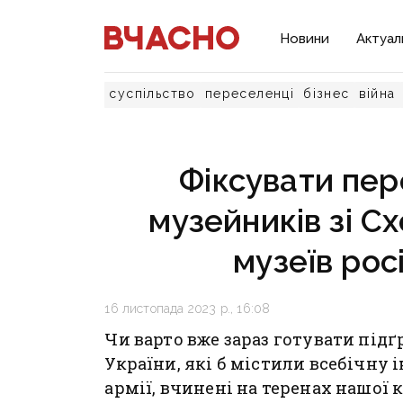
Новини
Актуал
суспільство
переселенці
бізнес
війна
Фіксувати пер
музейників зі С
музеїв росі
16 листопада 2023 р., 16:08
Чи варто вже зараз готувати під
України, які б містили всебічну
армії, вчинені на теренах нашої 