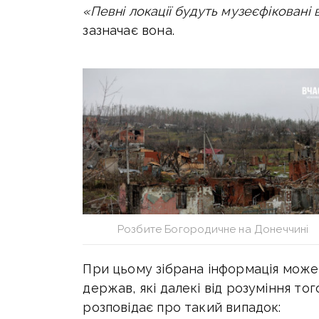
«Певні локації будуть музеєфіковані 
зазначає вона.
Розбите Богородичне на Донеччині
При цьому зібрана інформація може 
держав, які далекі від розуміння то
розповідає про такий випадок: