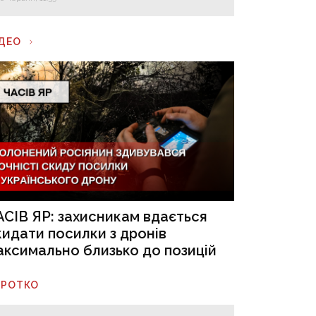
ІДЕО
АСІВ ЯР: захисникам вдається
кидати посилки з дронів
аксимально близько до позицій
ОРОТКО