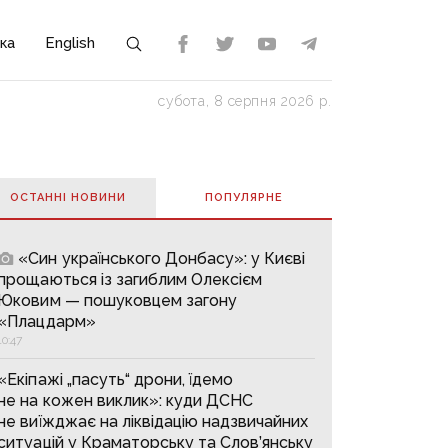
ка
English
субота, 8 серпня 2026 р.
ОСТАННІ НОВИНИ
ПОПУЛЯРНE
«Син українського Донбасу»: у Києві
прощаються із загиблим Олексієм
Юковим — пошуковцем загону
«Плацдарм»
10:47
«Екіпажі „пасуть“ дрони, їдемо
не на кожен виклик»: куди ДСНС
не виїжджає на ліквідацію надзвичайних
ситуацій у Краматорську та Слов’янську