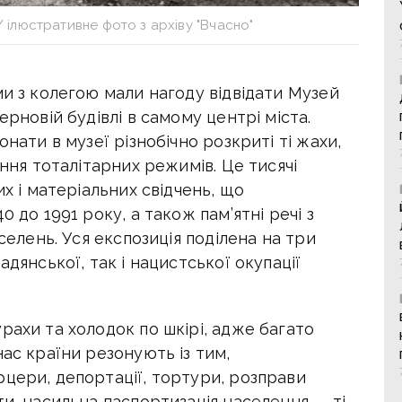
ілюстративне фото з архіву "Вчасно"
ми з колегою мали нагоду відвідати Музей
ерновій будівлі в самому центрі міста.
онати в музеї різнобічно розкриті ті жахи,
ання тоталітарних режимів. Це тисячі
их і матеріальних свідчень, що
 до 1991 року, а також пам’ятні речі з
оселень. Уся експозиція поділена на три
адянської, так і нацистської окупації
рахи та холодок по шкірі, адже багато
нас країни резонують із тим,
цери, депортації, тортури, розправи
ти, насильна паспортизація населення — ті