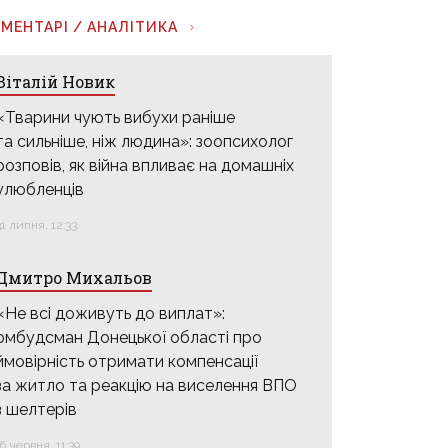
МЕНТАРІ / АНАЛІТИКА
Віталій Новик
«Тварини чують вибухи раніше
та сильніше, ніж людина»: зоопсихолог
розповів, як війна впливає на домашніх
улюбленців
31 липня, 12:33
Дмитро Михальов
«Не всі доживуть до виплат»:
омбудсман Донецької області про
ймовірність отримати компенсації
за житло та реакцію на виселення ВПО
з шелтерів
16 червня, 11:39