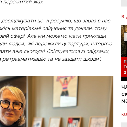
й пережитий жах.
В
 досліджувати це. Я розумію, що зараз в нас
ісь матеріальні свідчення та докази, тому
овій сфері. Але ми можемо мати приклади
ади людей, які пережили ці тортури, інтерв'ю
ати вже сьогодні. Спілкуватися зі свідками,
и ретравматизацію та не завдати шкоди",
Ч
с
м
К