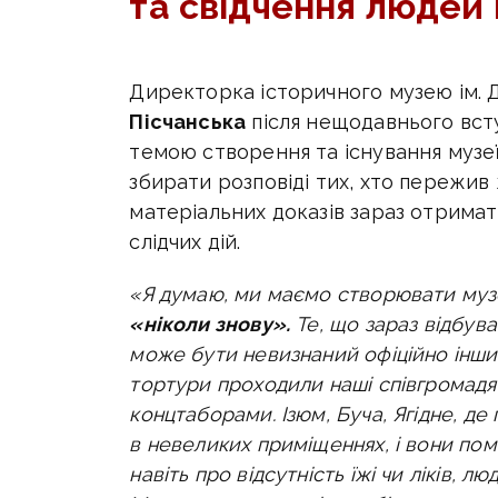
та свідчення людей
Директорка історичного музею ім. 
Пісчанська
після нещодавнього вст
темою створення та існування музеїв
збирати розповіді тих, хто пережив 
матеріальних доказів зараз отримат
слідчих дій.
«Я думаю, ми маємо створювати муз
«ніколи знову».
Те, що зараз відбува
може бути невизнаний офіційно іншими
тортури проходили наші співгромадян
концтаборами. Ізюм, Буча, Ягідне, де
в невеликих приміщеннях, і вони пом
навіть про відсутність їжі чи ліків, 