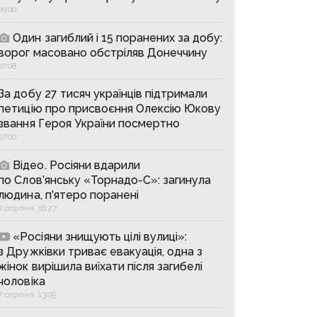
09:00
Один загиблий і 15 поранених за добу:
ворог масовано обстріляв Донеччину
07:08
За добу 27 тисяч українців підтримали
петицію про присвоєння Олексію Юкову
звання Героя України посмертно
07:00
Відео. Росіяни вдарили
по Слов’янську «Торнадо-С»: загинула
людина, п’ятеро поранені
7 серпня, 16:27
«Росіяни знищують цілі вулиці»:
з Дружківки триває евакуація, одна з
жінок вирішила виїхати після загибелі
чоловіка
7 серпня, 13:05