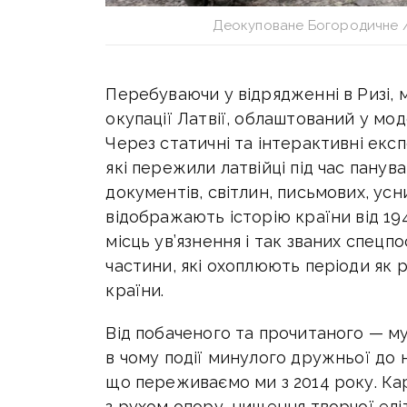
Деокуповане Богородичне / 
Перебуваючи у відрядженні в Ризі, 
окупації Латвії, облаштований у мод
Через статичні та інтерактивні експ
які пережили латвійці під час панув
документів, світлин, письмових, усн
відображають історію країни від 1940
місць ув’язнення і так званих спецп
частини, які охоплюють періоди як р
країни.
Від побаченого та прочитаного — му
в чому події минулого дружньої до 
що переживаємо ми з 2014 року. Кар
з рухом опору, нищення творчої елі