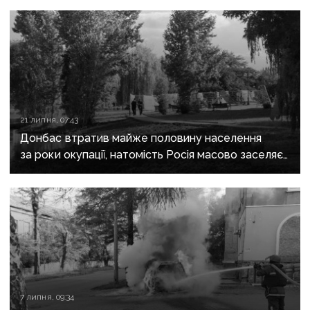
21 липня, 07:43
Донбас втратив майже половину населення
за роки окупації, натомість Росія масово заселяє
регіон своїми громадянами — ГУР
7 липня, 09:34