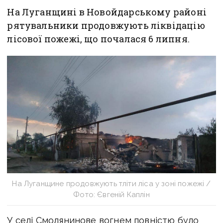
На Луганщині в Новойдарському районі
рятувальники продовжують ліквідацію
лісової пожежі, що почалася 6 липня.
На Луганщине продовжують тліти ліса у зоні пожежі /
Фото: Євгеній Каплін
У селі Смолянинове вогнем повністю було