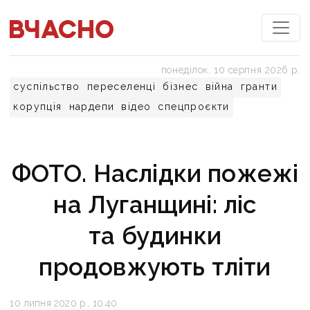
понеділок, 10 серпня 2026 р.
суспільство
переселенці
бізнес
війна
гранти
корупція
нардепи
відео
спецпроєкти
ФОТО. Наслідки пожежі
на Луганщині: ліс
та будинки
продовжують тліти
10 липня 2020 р., 10:40