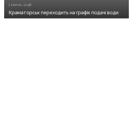
1 квітня, 12:48
Краматорськ переходить на графік подачі води
31 липня 2025 р., 05:44
До Слов’янська, Краматорська, Дружківки і
Костянтинівки скорочено водопостачання