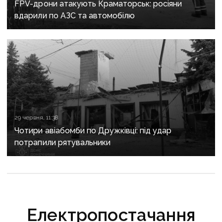
FPV-дрони атакують Краматорськ: росіяни
вдарили по АЗС та автомобілю
29 червня, 11:38
Чотири авіабомби по Дружківці: під удар
потрапили рятувальники
Електропостачання