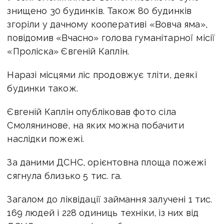
знищено 30 будинків. Також 80 будинків
згоріли у дачному кооперативі «Вовча яма»,
повідомив «Вчасно» голова гуманітарної місії
«Проліска» Євгеній Каплін.
Наразі місцями ліс продовжує тліти, деякі
будинки також.
Євгеній Каплін опубліковав фото сіла
Смолянинове, на яких можна побачити
наслідки пожежі.
За даними ДСНС, орієнтовна площа пожежі
сягнула близько 5 тис. га.
Загалом до ліквідації займання залучені 1 тис.
169 людей і 228 одиниць техніки, із них від