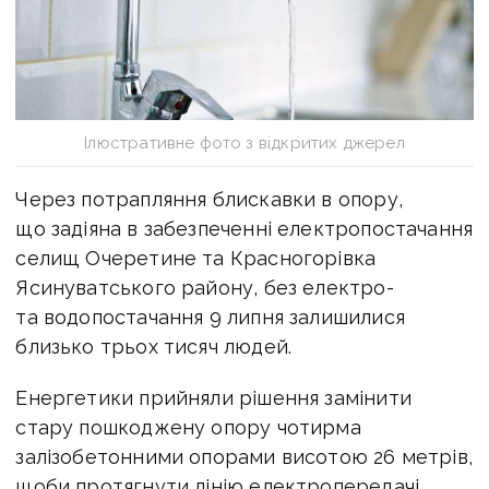
Ілюстративне фото з відкритих джерел
Через потрапляння блискавки в опору,
що задіяна в забезпеченні електропостачання
селищ Очеретине та Красногорівка
Ясинуватського району, без електро-
та водопостачання 9 липня залишилися
близько трьох тисяч людей.
Енергетики прийняли рішення замінити
стару пошкоджену опору чотирма
залізобетонними опорами висотою 26 метрів,
щоби протягнути лінію електропередачі,