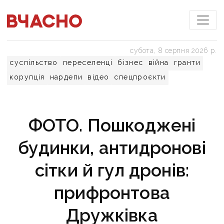
субота, 8 серпня 2026 р.
суспільство
переселенці
бізнес
війна
гранти
корупція
нардепи
відео
спецпроєкти
ФОТО. Пошкоджені
будинки, антидронові
сітки й гул дронів:
прифронтова
Дружківка