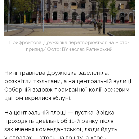
Прифронтова Дружківка перетворюється на місто-
привид/ Фото: В'ячеслав Ратинський
Нині травнева Дружківка зазеленіла,
розквітли тюльпани, а на центральній вулиці
Соборній вздовж трамвайної колії рожевим
цвітом вкрилися яблуні.
На центральній площі — пустка. Зрідка
проходять цивільні: об 11-й ранку після
закінчення комендантської, люди йдуть
у справах — хтось на пошту, а хтось