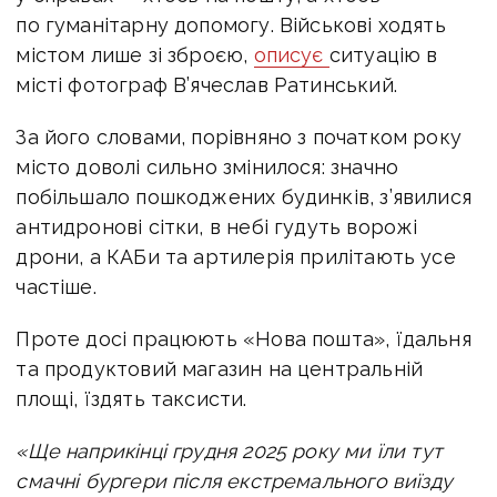
по гуманітарну допомогу. Військові ходять
містом лише зі зброєю,
описує
ситуацію в
місті фотограф В’ячеслав Ратинський.
За його словами, порівняно з початком року
місто доволі сильно змінилося: значно
побільшало пошкоджених будинків, з’явилися
антидронові сітки, в небі гудуть ворожі
дрони, а КАБи та артилерія прилітають усе
частіше.
Проте досі працюють «Нова пошта», їдальня
та продуктовий магазин на центральній
площі, їздять таксисти. ​
«
Ще наприкінці грудня 2025 року ми їли тут
смачні бургери після екстремального виїзду