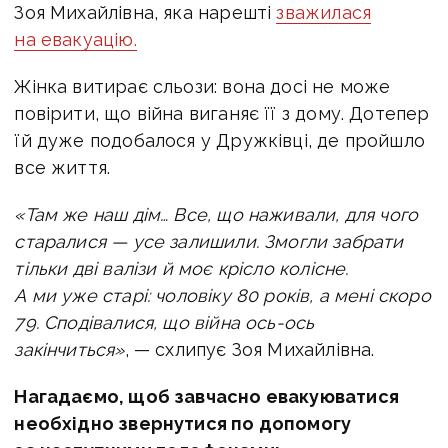
Зоя Михайлівна, яка нарешті
зважилася
на евакуацію.
Жінка витирає сльози: вона досі не може
повірити, що війна виганяє її з дому. Дотепер
їй дуже подобалося у Дружківці, де пройшло
все життя.
«Там же наш дім… Все, що наживали, для чого
старалися — усе залишили. Змогли забрати
тільки дві валізи й моє крісло колісне.
А ми уже старі: чоловіку 80 років, а мені скоро
79. Сподівалися, що війна ось-ось
закінчиться»
, — схлипує Зоя Михайлівна.
Нагадаємо, щоб завчасно евакуюватися
необхідно звернутися по допомогу