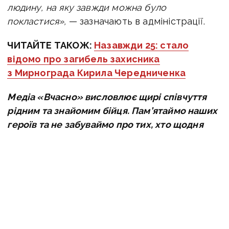
людину, на яку завжди можна було
покластися»,
— зазначають в адміністрації.
ЧИТАЙТЕ ТАКОЖ:
Назавжди 25: стало
відомо про загибель захисника
з Мирнограда Кирила Чередниченка
Медіа «Вчасно» висловлює щирі співчуття
рідним та знайомим бійця. Пам’ятаймо наших
героїв та не забуваймо про тих, хто щодня
ризикує своїм життям задля нашої свободи.
Героям слава!
Оперативну інформацію про події
Донбасу публікуємо у телеграм-
каналі
t.me/vchasnoua
. Приєднуйтеся!