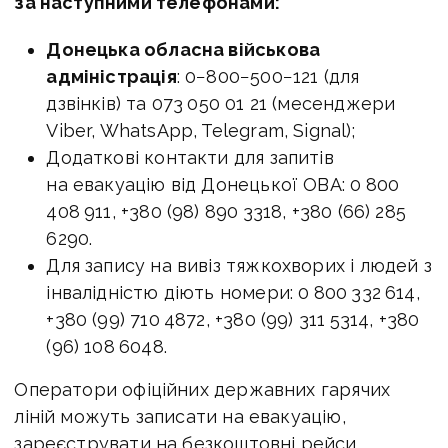
за наступними телефонами:
Донецька обласна військова
адміністрація
: 0−800−500−121 (для
дзвінків) та 073 050 01 21 (месенджери
Viber, WhatsApp, Telegram, Signal);
Додаткові контакти для запитів
на евакуацію від Донецької ОВА: 0 800
408 911, +380 (98) 890 3318, +380 (66) 285
6290.
Для запису на вивіз тяжкохворих і людей з
інвалідністю діють номери: 0 800 332 614,
+380 (99) 710 4872, +380 (99) 311 5314, +380
(96) 108 6048.
Оператори офіційних державних гарячих
ліній можуть записати на евакуацію,
зареєструвати на безкоштовні рейси