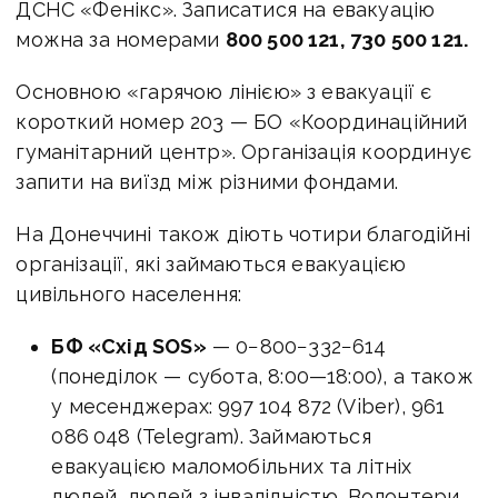
ДСНС «Фенікс». Записатися на евакуацію
можна за номерами
800 500 121, 730 500 121.
Основною «гарячою лінією» з евакуації є
короткий номер 203 — БО «Координаційний
гуманітарний центр». Організація координує
запити на виїзд між різними фондами.
На Донеччині також діють чотири благодійні
організації, які займаються евакуацією
цивільного населення:
БФ «Схід SOS»
— 0−800−332−614
(понеділок — субота,
8:00—18:00
), а також
у месенджерах: 997 104 872 (Viber), 961
086 048 (Telegram). Займаються
евакуацією маломобільних та літніх
людей, людей з інвалідністю. Волонтери