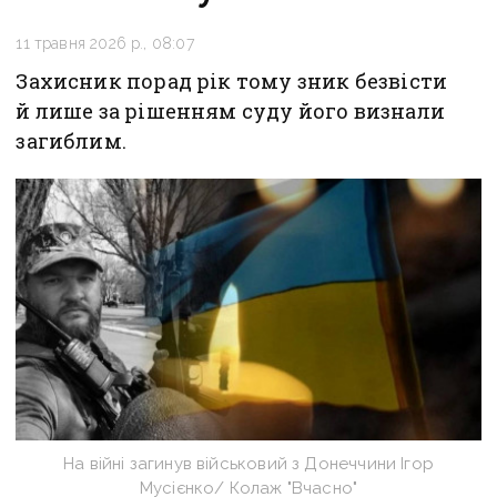
11 травня 2026 р., 08:07
Захисник порад рік тому зник безвісти
й лише за рішенням суду його визнали
загиблим.
На війні загинув військовий з Донеччини Ігор
Мусієнко/ Колаж "Вчасно"