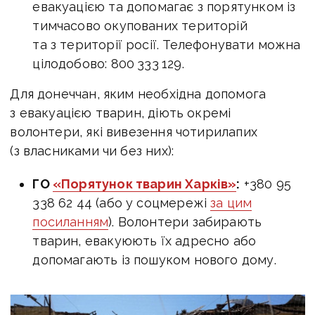
евакуацією та допомагає з порятунком із
тимчасово окупованих територій
та з території росії. Телефонувати можна
цілодобово: 800 333 129.
Для донеччан, яким необхідна допомога
з евакуацією тварин, діють окремі
волонтери, які вивезення чотирилапих
(з власниками чи без них):
ГО
«Порятунок тварин Харків»
:
+380 95
338 62 44 (або у соцмережі
за цим
посиланням
). Волонтери забирають
тварин, евакуюють їх адресно або
допомагають із пошуком нового дому.