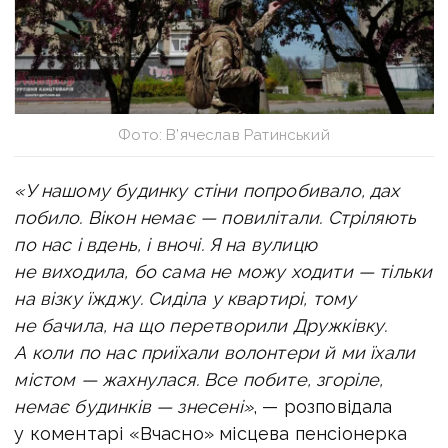
Фото: В’ячеслав Ратинський
«У нашому будинку стіни попробивало, дах
побило. Вікон немає — повилітали. Стріляють
по нас і вдень, і вночі. Я на вулицю
не виходила, бо сама не можу ходити — тільки
на візку їжджу. Сиділа у квартирі, тому
не бачила, на що перетворили Дружківку.
А коли по нас приїхали волонтери й ми їхали
містом — жахнулася. Все побите, згоріле,
немає будинків — знесені»
, — розповідала
у коментарі «Вчасно» місцева пенсіонерка