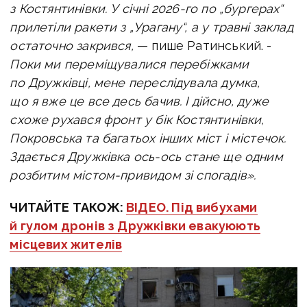
з Костянтинівки. У січні 2026-го по „бургерах“
прилетіли ракети з „Урагану“, а у травні заклад
остаточно закрився,
— пише Ратинський. -
Поки ми переміщувалися перебіжками
по Дружківці, мене переслідувала думка,
що я вже це все десь бачив. І дійсно, дуже
схоже рухався фронт у бік Костянтинівки,
Покровська та багатьох інших міст і містечок.
Здається Дружківка ось-ось стане ще одним
розбитим містом-привидом зі спогадів».
ЧИТАЙТЕ ТАКОЖ:
ВІДЕО. Під вибухами
й гулом дронів з Дружківки евакуюють
місцевих жителів