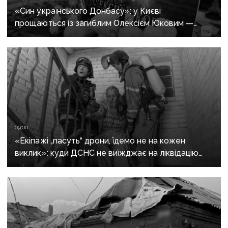
«Син українського Донбасу»: у Києві
прощаються із загиблим Олексієм Юковим —
пошуковцем загону «Плацдарм»
09:00
«Екіпажі „пасуть“ дрони, їдемо не на кожен
виклик»: куди ДСНС не виїжджає на ліквідацію
надзвичайних ситуацій у Краматорську
та Слов’янську