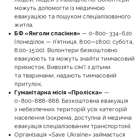
можуть допомогти із медичною
евакуацією та пошуком спеціалізованого
житла.
БФ «Янголи спасіння»
— 0−800−334−620
(понеділок — п’ятниця,
8:00—18:00
; субота,
8:00−15:00). Волонтери безкоштовно
евакуюють та можуть знайти тимчасовий
прихисток. Вивозять сім'ї з дітьми
та тваринами, надають тимчасовий
притулок.
Гуманітарна місія «Проліска»
—
0−800−888−888. Безкоштовна евакуація
з небезпечних територій усіх категорій
населення (зокрема, доступна й медична
евакуація спеціалізованим транспортом).
Організація «Save Ukraine» займається