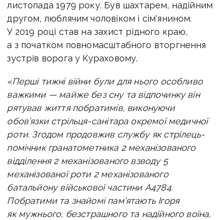
листопада 1979 року. Був шахтарем, надійним
другом, люблячим чоловіком і сім'янином.
У 2019 році став на захист рідного краю,
а з початком повномасштабного вторгнення
зустрів ворога у Кураховому.
«Перші тижні війни були для нього особливо
важкими — майже без сну та відпочинку він
рятував життя побратимів, виконуючи
обов’язки стрільця-санітара окремої медичної
роти. Згодом продовжив службу як стрілець-
помічник гранатометника 2 механізованого
відділення 2 механізованого взводу 5
механізованої роти 2 механізованого
батальйону військової частини А4784.
Побратими та знайомі пам’ятають Ігоря
як мужнього, безстрашного та надійного воїна,