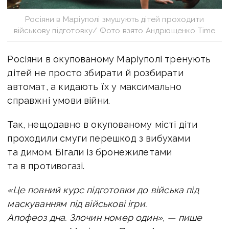
Росіяни в Маріуполі змушують дітей проходити
військову підготовку/ Фото взято Андрющенко Time
Росіяни в окупованому Маріуполі тренують
дітей не просто збирати й розбирати
автомат, а кидають їх у максимально
справжні умови війни.
Так, нещодавно в окупованому місті діти
проходили смуги перешкод з вибухами
та димом. Бігали із бронежилетами
та в противогазі.
«Це повний курс підготовки до війська під
маскуванням під військові ігри.
Апофеоз дна. Злочин номер один», — пише