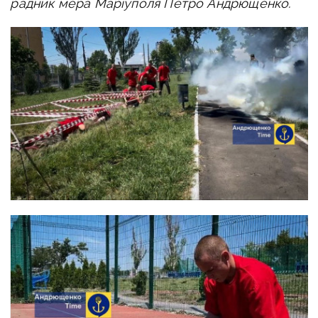
радник мера Маріуполя Петро Андрющенко.