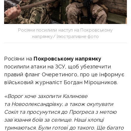
Росіяни посилили наступ на Покровському
напрямку/ Ілюстративне фото
Росіяни на
Покровському напрямку
посилили атаки на ЗСУ, щоб убезпечити
правий фланг Очеретиного, про це інформує
військовий журналіст Богдан Мірошников.
«Ворог хоче захопити Калинове
та Новоолександрівку, а також окупувати
Сокіл та просунутися до Прогреса з метою
завʼязання боїв за селище.
Наші хлопці
тримаються. Були готові до такого.
Ще багато