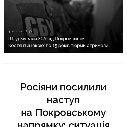
4 серпня, 12:40
Штурмували ЗСУ під Покровськом і
Костянтинівкою: по 15 років тюрми отримали
десятеро бойовиків, які воювали на боці рф
Росіяни посилили
наступ
на Покровському
напрямку: ситуація