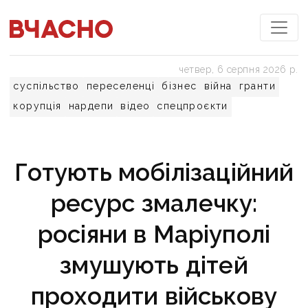
четвер, 6 серпня 2026 р.
суспільство
переселенці
бізнес
війна
гранти
корупція
нардепи
відео
спецпроєкти
Готують мобілізаційний
ресурс змалечку:
росіяни в Маріуполі
змушують дітей
проходити військову