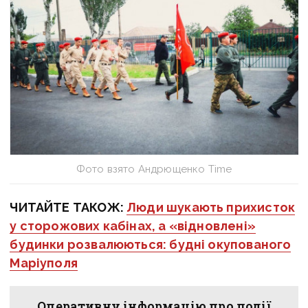
Фото взято Андрющенко Time
ЧИТАЙТЕ ТАКОЖ:
Люди шукають прихисток
у сторожових кабінах, а «відновлені»
будинки розвалюються: будні окупованого
Маріуполя
Оперативну інформацію про події