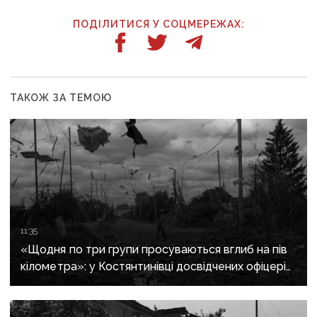
ПОДІЛИТИСЯ У СОЦМЕРЕЖАХ:
ТАКОЖ ЗА ТЕМОЮ
11:35
«Щодня по три групи просуваються вглиб на пів
кілометра»: у Костянтинівці досвідчених офіцерів
рф відправляють на штурми позицій