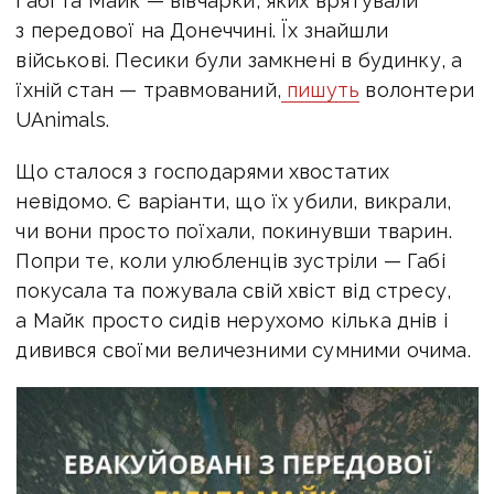
Габі та Майк — вівчарки, яких врятували
з передової на Донеччині. Їх знайшли
військові. Песики були замкнені в будинку, а
їхній стан — травмований,
пишуть
волонтери
UAnimals.
Що сталося з господарями хвостатих
невідомо. Є варіанти, що їх убили, викрали,
чи вони просто поїхали, покинувши тварин.
Попри те, коли улюбленців зустріли — Габі
покусала та пожувала свій хвіст від стресу,
а Майк просто сидів нерухомо кілька днів і
дивився своїми величезними сумними очима.