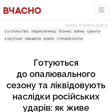
четвер, 6 серпня 2026 р.
суспільство
переселенці
бізнес
війна
гранти
корупція
нардепи
відео
спецпроєкти
Готуються
до опалювального
сезону та ліквідовують
наслідки російських
ударів: як живе