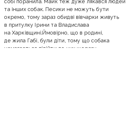
собі поранила. Майк теж дуже лякався людей
та інших собак. Песики не можуть бути
окремо, тому зараз обидві вівчарки живуть
в притулку Ірини та Владислава
на Харківщині.Ймовірно, що в родині,
де жила Габі, були діти, тому що собака
намагається підійти до них щоразу,
як зустрічає. Обидва улюбленці дуже розумні.
Майк адаптувався швидше, а Габі тільки зараз
почала довіряти людям. Тепер у собачок
знову є турботлива сім'я, у якій є ще 8 собак.