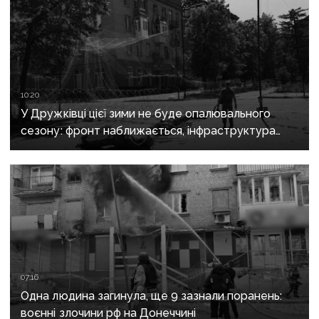
10:20
У Дружківці цієї зими не буде опалювального
сезону: фронт наближається, інфраструктура
критично зруйнована
07:16
Одна людина загинула, ще 9 зазнали поранень:
воєнні злочини рф на Донеччині