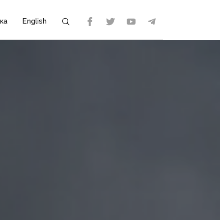
ка
English