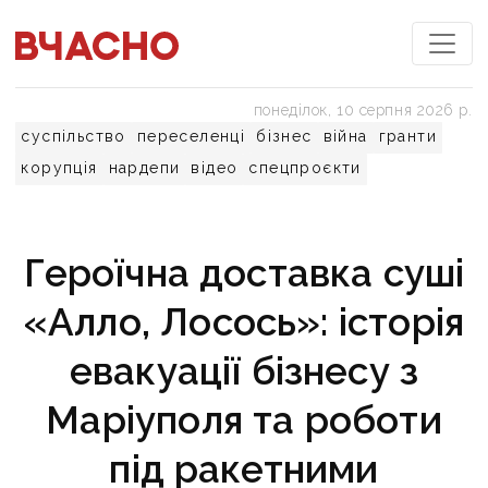
понеділок, 10 серпня 2026 р.
суспільство
переселенці
бізнес
війна
гранти
корупція
нардепи
відео
спецпроєкти
Героїчна доставка суші
«Алло, Лосось»: історія
евакуації бізнесу з
Маріуполя та роботи
під ракетними