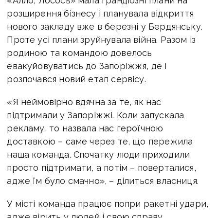
«Алло, Лосось» мала грандіозні плани на
розширення бізнесу і планувала відкриття
нового закладу вже в березні у Бердянську.
Проте усі плани зруйнувала війна. Разом із
родиною та командою довелось
евакуйовуватись до Запоріжжя, де і
розпочався новий етап сервісу.
«Я неймовірно вдячна за те, як нас
підтримали у Запоріжжі. Коли запускала
рекламу, то назвала нас героїчною
доставкою – саме через те, що пережила
наша команда. Спочатку люди приходили
просто підтримати, а потім – поверталися,
адже їм було смачно», – ділиться власниця.
У місті команда працює попри ракетні удари,
адже вірить у людей і свою справу.