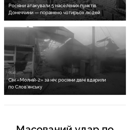
Росіяни атакували 5 населених пунктів
Донеччини — поранено чотирьох людей
05:41
Сім «Молній-2» за ніч: росіяни двічі вдарили
по Слов’янську
Масований удар по