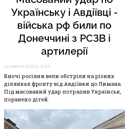
Українську і Авдіївці -
війська рф били по
Донеччині з РСЗВ і
артилерії
23 жовтня 2022 р., 12:50
Вночі росіяни вели обстріли на різних
ділянках фронту від Авдіївки до Лимана.
Під масований удар потрапив Українськ,
поранено дітей.