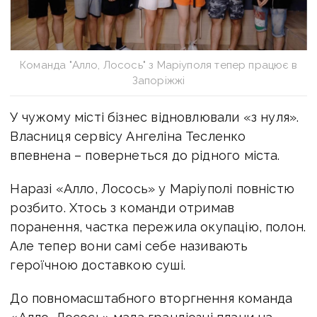
Команда "Алло, Лосось" з Маріуполя тепер працює в
Запоріжжі
У чужому місті бізнес відновлювали «з нуля».
Власниця сервісу Ангеліна Тесленко
впевнена – повернеться до рідного міста.
Наразі «Алло, Лосось» у Маріуполі повністю
розбито. Хтось з команди отримав
поранення, частка пережила окупацію, полон.
Але тепер вони самі себе називають
героїчною доставкою суші.
До повномасштабного вторгнення команда