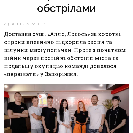
обстрілами
23 жовтня 2022 р., 14:11
Доставка суші «Алло, Лосось» за короткі
строки впевнено підкорила серця та
шлунки маріупольчан. Проте з початком
війни через постійні обстріли міста та
подальшу окупацію команді довелося
«переїхати» у Запоріжжя.