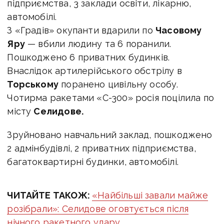
підприємства, 3 заклади освіти, лікарню,
автомобілі.
З «Градів» окупанти вдарили по
Часовому
Яру
— вбили людину та 6 поранили.
Пошкоджено 6 приватних будинків.
Внаслідок артилерійського обстрілу в
Торському
поранено цивільну особу.
Чотирма ракетами «С-300» росія поцілила по
місту
Селидове.
Зруйновано навчальний заклад, пошкоджено
2 адмінбудівлі, 2 приватних підприємства,
багатоквартирні будинки, автомобілі.
ЧИТАЙТЕ ТАКОЖ:
«Найбільші завали майже
розібрали»: Селидове оговтується після
нічного ракетного удару