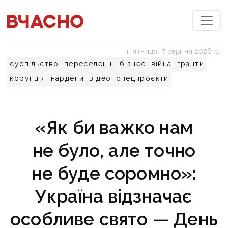
пʼятниця, 7 серпня 2026 р.
суспільство
переселенці
бізнес
війна
гранти
корупція
нардепи
відео
спецпроєкти
«Як би важко нам
не було, але точно
не буде соромно»:
Україна відзначає
особливе свято — День