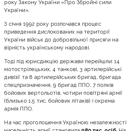
року Закону України «Про Збройні сили
України».
З січня 1992 року розпочався процес
приведення дислокованих на території
України військ до добровільної присяги на
вірність українському народові.
Тоді під юрисдикцію держави перейшли: 14
мотострілецьких, 4 танкові, 3 артилерійські
дивізії та 8 артилерійських бригад, бригада
спецпризначення, 9 бригад ППО, 7 полків
бойових вертольотів, чотири повітряні армії
(близько 1,5 тис. бойових літаків) і окрема
армія ППО.
На час проголошення Україною незалежності
чисельність армії становила
980 тис. осіб
. На