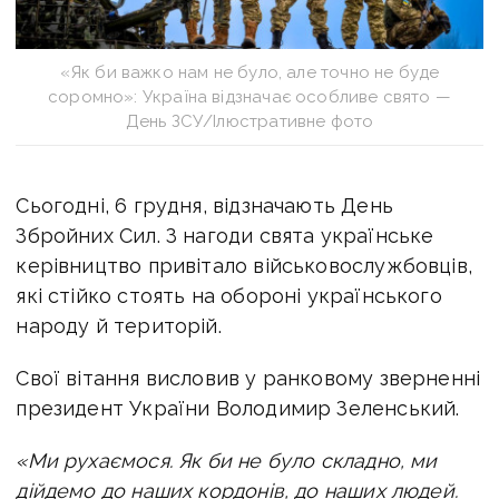
«Як би важко нам не було, але точно не буде
соромно»: Україна відзначає особливе свято —
День ЗСУ/Ілюстративне фото
Сьогодні, 6 грудня, відзначають День
Збройних Сил. З нагоди свята українське
керівництво привітало військовослужбовців,
які стійко стоять на обороні українського
народу й територій.
Свої вітання висловив у ранковому зверненні
президент України Володимир Зеленський.
«Ми рухаємося. Як би не було складно, ми
дійдемо до наших кордонів, до наших людей.